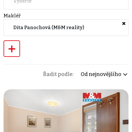
Vyberte
Makléř
Dita Panochová (M&M reality)
+
Řadit podle:
Od nejnovějšího