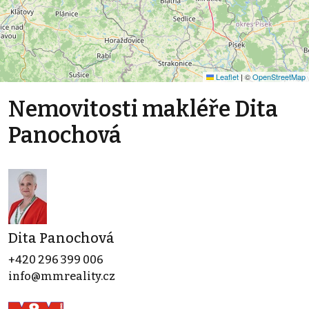
Leaflet
|
©
OpenStreetMap
Nemovitosti makléře Dita
Panochová
Dita Panochová
+420 296 399 006
info@mmreality.cz