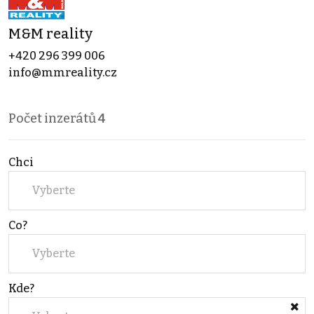
M&M reality
+420 296 399 006
info@mmreality.cz
Počet inzerátů
4
Chci
Vyberte
Co?
Vyberte
Kde?