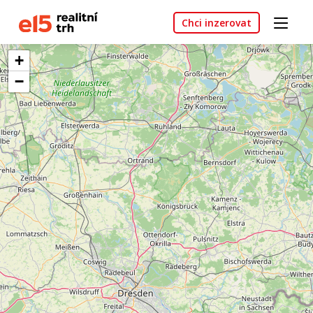
Chci inzerovat
+
−