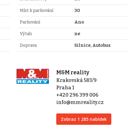
Míst k parkování
30
Parkování
Ano
Výtah
ne
Doprava
Silnice, Autobus
M&M reality
Krakovská 583/9
Praha 1
+420 296 399 006
info@mmreality.cz
Zobraz 1 285 nabídek