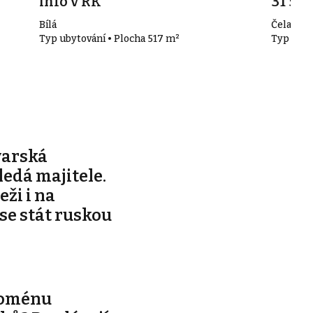
info v RK
31 50
Bílá
Čeladná 
Typ ubytování • Plocha 517 m²
Typ ubyt
varská
edá majitele.
ži i na
 se stát ruskou
noménu