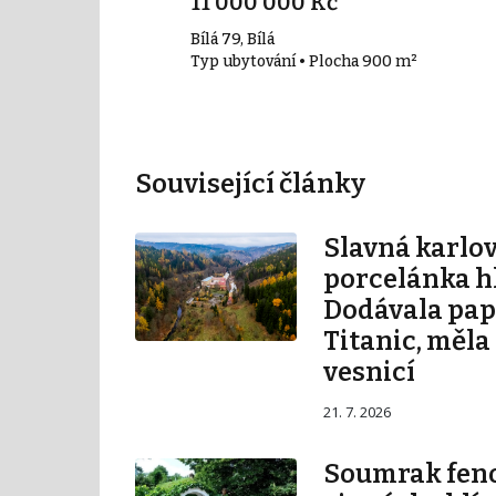
11 000 000 Kč
Bílá 79, Bílá
 400 m²
Typ ubytování • Plocha 900 m²
Související články
Slavná karlo
porcelánka hl
Dodávala pape
Titanic, měla
vesnicí
21. 7. 2026
Soumrak fe