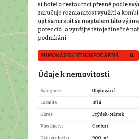
si hotel a restauraci přesně podle sv
zaručuje rozmanitost využití a kombi
ujít šanci stát se majitelem této výji
potenciál a využijte této jedinečné n
podnikání.
MIMOŘÁDNĚ NEHOSPODÁRNÁ
G
Údaje k nemovitosti
Kategorie
Ubytování
Lokalita
Bílá
Okres
Frýdek-Místek
Vlastnictví
Osobní
Užitná plocha
900 m²