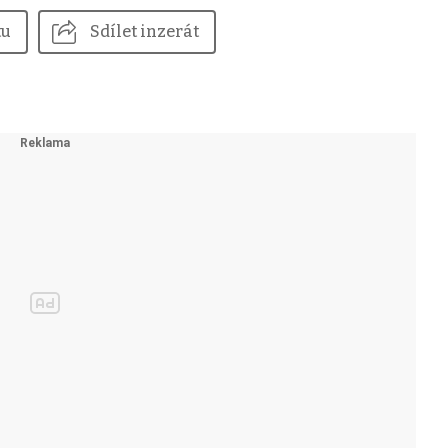
tu
Sdílet inzerát