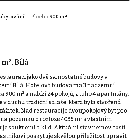
ubytování
Plocha
900 m²
 m², Bílá
restauraci jako dvě samostatné budovy v
zemí Bílá. Hotelová budova má 3 nadzemní
a 900 m² a nabízí 24 pokojů, z toho 4 apartmány.
e v duchu tradiční salaše, která byla stvořená
zážitek. Nad restaurací je dvoupokojový byt pro
na pozemku o rozloze 4035 m² s vlastním
je soukromí a klid. Aktuální stav nemovitosti
stníkovi poskytuje skvělou příležitost upravit