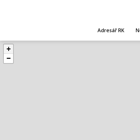
Adresář RK
N
+
−