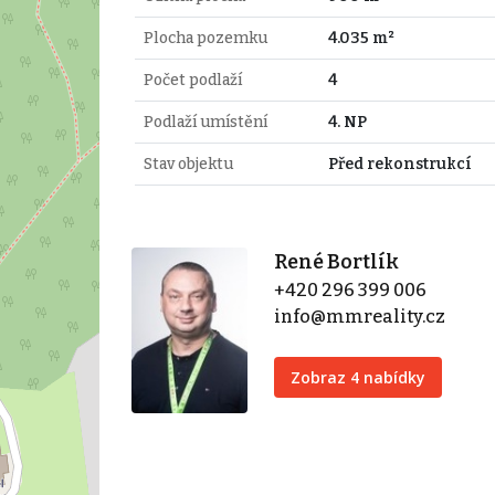
Plocha pozemku
4.035 m²
Počet podlaží
4
Podlaží umístění
4. NP
Stav objektu
Před rekonstrukcí
René Bortlík
+420 296 399 006
info@mmreality.cz
Zobraz 4 nabídky