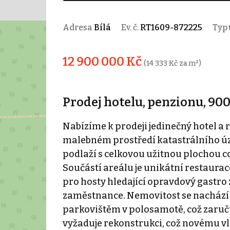
Adresa
Bílá
Ev. č.
RT1609-872225
Typ
12 900 000 Kč
(14 333 Kč za m²)
Prodej hotelu, penzionu, 900
Nabízíme k prodeji jedinečný hotel a 
malebném prostředí katastrálního ú
podlaží s celkovou užitnou plochou cc
Součástí areálu je unikátní restaurac
pro hosty hledající opravdový gastro 
zaměstnance. Nemovitost se nachází 
parkovištěm v polosamotě, což zaruču
vyžaduje rekonstrukci, což novému vla