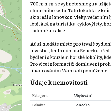
700 m n. m. se vyhnete smogu a užijet
slunečního svitu. Tato lokalita je krá
skiareál s lanovkou, vleky, večerním
létě láká na turistiku, cyklovýlety, ho
rodinné atrakce.
Ať už hledáte místo pro trvalé bydlení
investici, tento dům na Benecku předs
bydlení s kouzlem horské lokality, kde
Pro více informací či domluvení proh
financováním Vám rádi pomůžeme.
Údaje k nemovitosti
Kategorie
Ubytování
Lokalita
Benecko