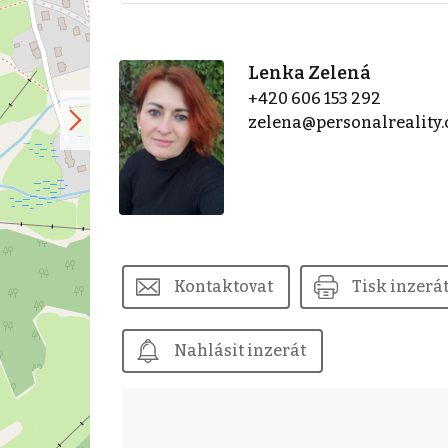
Lenka Zelená
+420 606 153 292
zelena@personalreality.
Kontaktovat
Tisk inzerá
Nahlásit inzerát