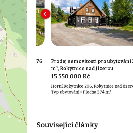
pro ubytování 276
Prodej nemovitosti pro ubytování
izerou - Dolní
m², Rokytnice nad Jizerou
15 550 000 Kč
 Dolní Rokytnice
Horní Rokytnice 206, Rokytnice nad Jizer
 276 m²
Typ ubytování • Plocha 374 m²
Související články