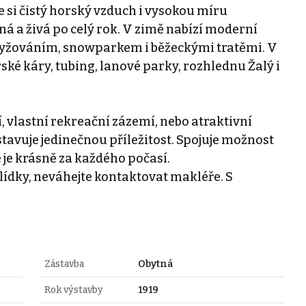
e si čistý horský vzduch i vysokou míru
sná a živá po celý rok. V zimě nabízí moderní
 lyžováním, snowparkem i běžeckými tratěmi. V
rské káry, tubing, lanové parky, rozhlednu Žalý i
, vlastní rekreační zázemí, nebo atraktivní
tavuje jedinečnou příležitost. Spojuje možnost
 je krásně za každého počasí.
lídky, neváhejte kontaktovat makléře. S
Zástavba
Obytná
Rok výstavby
1919