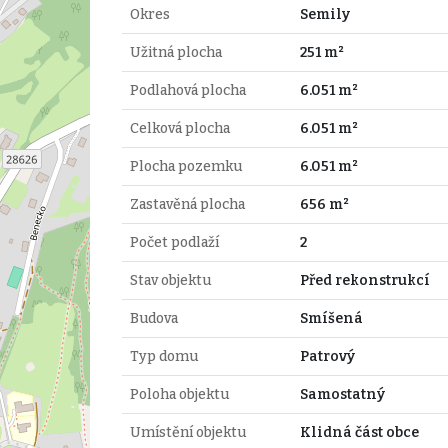
Okres
Semily
Užitná plocha
251 m²
Podlahová plocha
6.051 m²
Celková plocha
6.051 m²
Plocha pozemku
6.051 m²
Zastavěná plocha
656 m²
Počet podlaží
2
Stav objektu
Před rekonstrukcí
Budova
Smíšená
Typ domu
Patrový
Poloha objektu
Samostatný
Umístění objektu
Klidná část obce