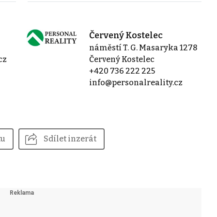
Červený Kostelec
náměstí T. G. Masaryka 1278
cz
Červený Kostelec
+420 736 222 225
info@personalreality.cz
tu
Sdílet inzerát