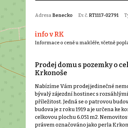
Adresa
Benecko
Ev. č.
RT1117-02791
T
info v RK
Informace o ceně u makléře, včetně popla
Prodej domu s pozemky o cel
Krkonoše
Nabízíme Vám prodej jedinečné nemovit
bývalý zájezdní hostinec s rozsáhlými
příležitost. Jedná se o patrovou budo
budova je z roku 1919 a je určena ke
celkovou plochu 6.051 m2. Nemovitost 
právem označováno jako perla Krkono