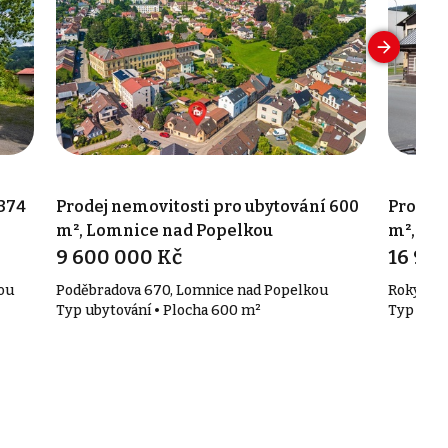
 374
Prodej nemovitosti pro ubytování 600
Prodej 
m², Lomnice nad Popelkou
m², Rok
9 600 000 Kč
Rokytn
16 90
ou
Poděbradova 670, Lomnice nad Popelkou
Rokytnic
Typ ubytování • Plocha 600 m²
Typ ubyt