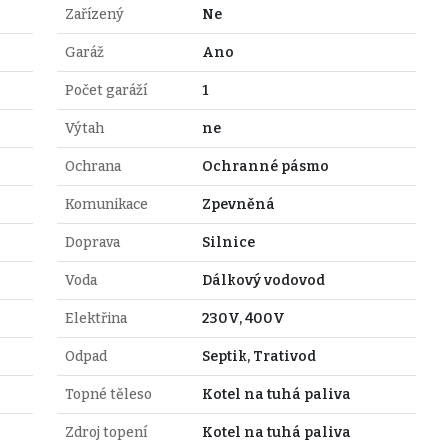
Zařízený
Ne
Garáž
Ano
Počet garáží
1
Výtah
ne
Ochrana
Ochranné pásmo
Komunikace
Zpevněná
Doprava
Silnice
Voda
Dálkový vodovod
Elektřina
230V, 400V
Odpad
Septik, Trativod
Topné těleso
Kotel na tuhá paliva
Zdroj topení
Kotel na tuhá paliva