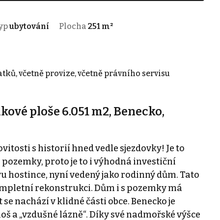
yp
ubytování
Plocha
251 m²
tků, včetně provize, včetně právního servisu
kové ploše 6.051 m2, Benecko,
osti s historií hned vedle sjezdovky! Je to
 pozemky, proto je to i výhodná investiční
vu hostince, nyní vedený jako rodinný dům. Tato
 kompletní rekonstrukci. Dům i s pozemky má
se nachází v klidné části obce. Benecko je
š a „vzdušné lázně“. Díky své nadmořské výšce