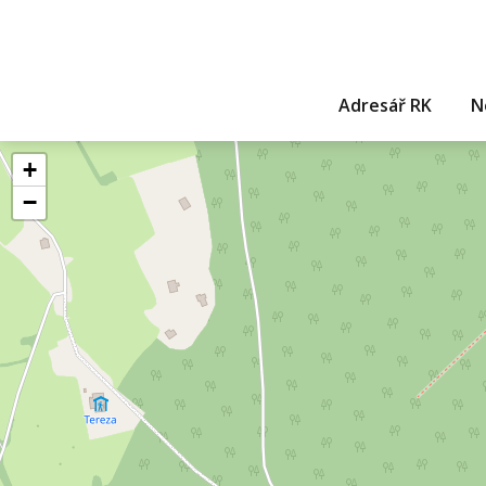
Adresář RK
N
+
−