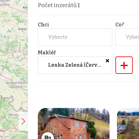
Počet inzerátů
1
Chci
Co?
Vyberte
Vybe
Makléř
+
Lenka Zelená (Červený Kostelec)