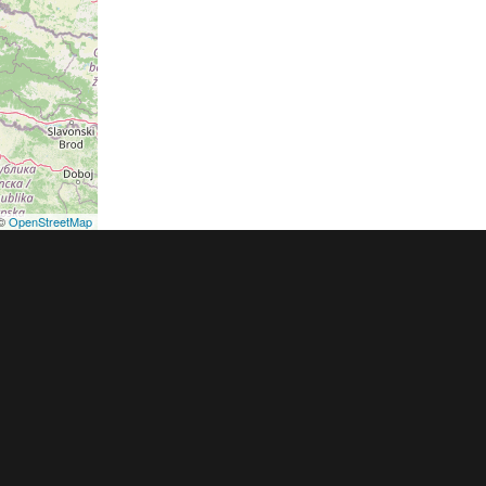
©
OpenStreetMap
podmínky
Pravidla inzerce
Ceník
Registrace
ER a.s. a dodavatelé obsahu |
Autorská práva k publikovaným materiálů
h údajů
|
Cookies
|
Nastavení soukromí
|
Vlastnická struktura
|
Jednotné k
oznámení