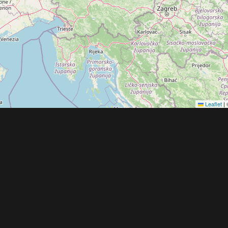
Leaflet
|
Obchodní 
© 2022 - 2026 Copyright CZECH NEWS CENT
společnosti
|
Informace o zpracování osobníc