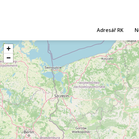
Adresář RK
N
+
−