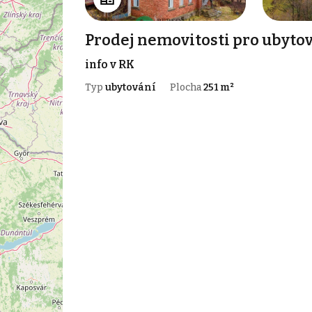
Prodej nemovitosti pro ubytov
info v RK
Typ
ubytování
Plocha
251 m²