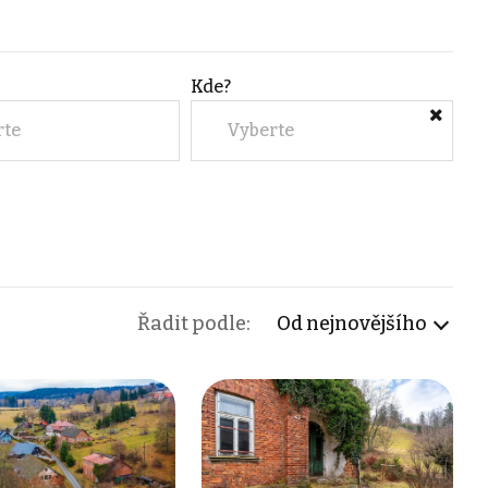
Kde?
rte
Vyberte
Řadit podle:
Od nejnovějšího