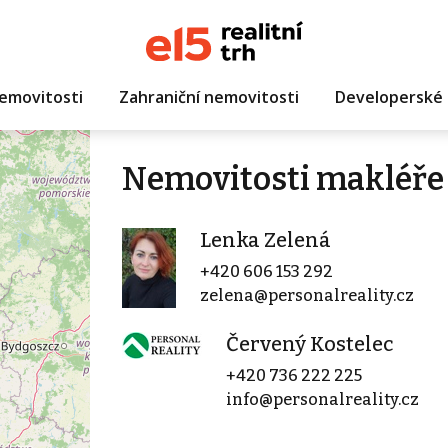
emovitosti
Zahraniční nemovitosti
Developerské 
Nemovitosti makléře
Lenka Zelená
+420 606 153 292
zelena@personalreality.cz
Červený Kostelec
+420 736 222 225
info@personalreality.cz