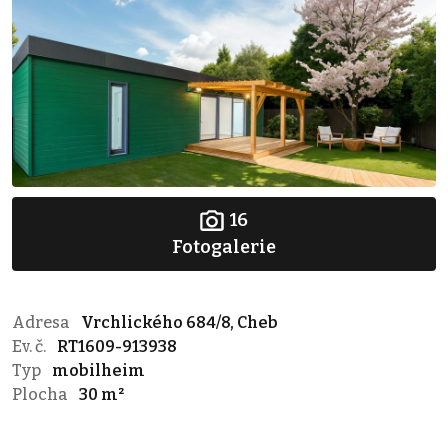
16
Fotogalerie
Adresa
Vrchlického 684/8, Cheb
Ev. č.
RT1609-913938
Typ
mobilheim
Plocha
30 m²