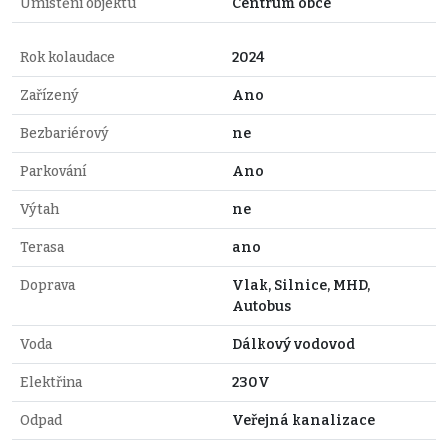
Umístění objektu
Centrum obce
Rok kolaudace
2024
Zařízený
Ano
Bezbariérový
ne
Parkování
Ano
Výtah
ne
Terasa
ano
Doprava
Vlak, Silnice, MHD,
Autobus
Voda
Dálkový vodovod
Elektřina
230V
Odpad
Veřejná kanalizace