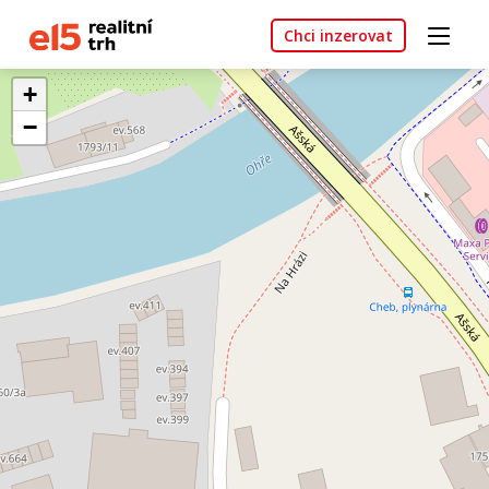
Chci inzerovat
+
−