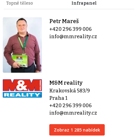
Topné těleso
Infrapanel
Petr Mareš
+420 296 399 006
info@mmreality.cz
M&M reality
Krakovská 583/9
Praha 1
+420 296 399 006
info@mmreality.cz
Zobraz 1 285 nabídek