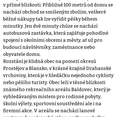
v přímé blízkosti. Přibližně 100 metrů od domu se
nachází obchod se smíšeným zbožím, veškeré
běžné nákupy tak lze vyřídit pěšky během
minutky. Jen dvě minuty chůze se nachází
autobusová zastávka, která zajišťuje pohodlné
spojení s okolními obcemi a městy, ať už pro
budoucí návštěvníky, zaměstnance nebo
obyvatele domu.
Rozstání je klidná obec na pomezí okresů
Prostějov a Blansko, v krásné krajině Drahanské
vrchoviny, která je v hledáčku nejednoho cyklisty
nebo pěšího turisty. Obec leží v těsné blízkosti
známého rekreačního areálu Baldovec, který je
vyhledávaným místem pro rodinné pobyty,
školní výlety, sportovní soustředění ale i na
firemní akce. V areálu se nachází lanové