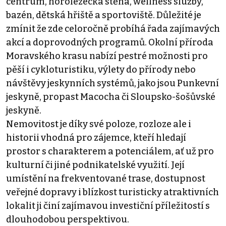
centrum, horolezecká stěna, wellness služby,
bazén, dětská hřiště a sportoviště. Důležité je
zmínit že zde celoročně probíhá řada zajímavých
akcí a doprovodných programů. Okolní příroda
Moravského krasu nabízí pestré možnosti pro
pěší i cykloturistiku, výlety do přírody nebo
návštěvy jeskynních systémů, jako jsou Punkevní
jeskyně, propast Macocha či Sloupsko-šošůvské
jeskyně.
Nemovitost je díky své poloze, rozloze ale i
historii vhodná pro zájemce, kteří hledají
prostor s charakterem a potenciálem, ať už pro
kulturní či jiné podnikatelské využití. Její
umístění na frekventované trase, dostupnost
veřejné dopravy i blízkost turisticky atraktivních
lokalit ji činí zajímavou investiční příležitostí s
dlouhodobou perspektivou.