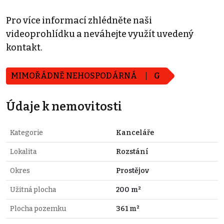
Pro více informací zhlédněte naši
videoprohlídku a neváhejte využít uvedený
kontakt.
MIMOŘÁDNĚ NEHOSPODÁRNÁ
G
Údaje k nemovitosti
Kategorie
Kanceláře
Lokalita
Rozstání
Okres
Prostějov
Užitná plocha
200 m²
Plocha pozemku
361 m²