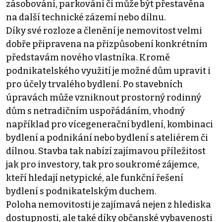
zásobování, parkování či může být přestavěna
na další technické zázemí nebo dílnu.
Díky své rozloze a členění je nemovitost velmi
dobře připravena na přizpůsobení konkrétním
představám nového vlastníka. Kromě
podnikatelského využití je možné dům upravit i
pro účely trvalého bydlení. Po stavebních
úpravách může vzniknout prostorný rodinný
dům s netradičním uspořádáním, vhodný
například pro vícegenerační bydlení, kombinaci
bydlení a podnikání nebo bydlení s ateliérem či
dílnou. Stavba tak nabízí zajímavou příležitost
jak pro investory, tak pro soukromé zájemce,
kteří hledají netypické, ale funkční řešení
bydlení s podnikatelským duchem.
Poloha nemovitosti je zajímavá nejen z hlediska
dostupnosti, ale také díky občanské vybavenosti