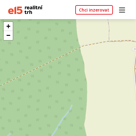
Chci inzerovat
+
−