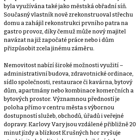
byla využívána také jako městská obřadní síň.
Současný vlastník nově zrekonstruoval střechu
domu a zahájil rekonstrukci prvního patra na
gastro provoz, díky čemuž může nový majitel
navázat na již započaté práce nebo i dům
přizpůsobit zcela jinému záměru.
Nemovitost nabízí široké možnosti využití –
administrativní budova, zdravotnické ordinace,
sídlo společnosti, restaurace či kavárna, bytový
dům, apartmány nebo kombinace komerčních a
bytových prostor. Významnou předností je
poloha přímo v centru města s výbornou
dostupností služeb, obchodů, úřadů i veřejné
dopravy. Karlovy Vary jsou vzdálené přibližně 20
minut jízdy a blízkost Krušných hor zvyšuje