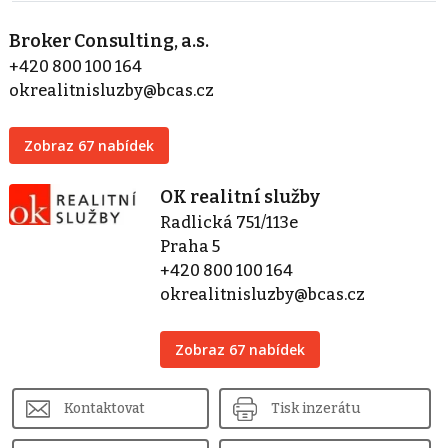
Broker Consulting, a.s.
+420 800 100 164
okrealitnisluzby@bcas.cz
Zobraz 67 nabídek
OK realitní služby
Radlická 751/113e
Praha 5
+420 800 100 164
okrealitnisluzby@bcas.cz
Zobraz 67 nabídek
Kontaktovat
Tisk inzerátu