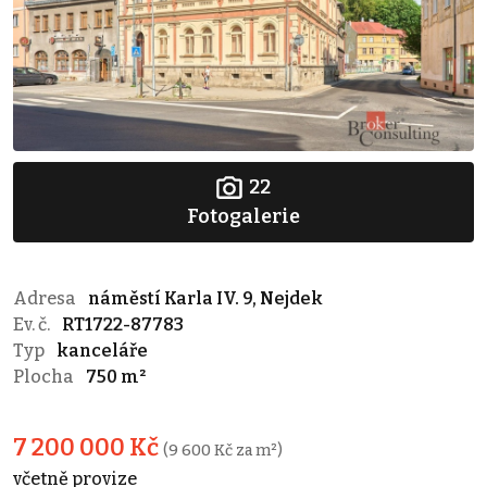
22
Fotogalerie
Adresa
náměstí Karla IV. 9, Nejdek
Ev. č.
RT1722-87783
Typ
kanceláře
Plocha
750 m²
7 200 000 Kč
(9 600 Kč za m²)
včetně provize