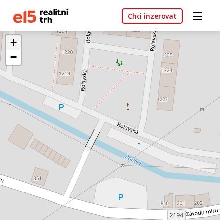
Chci inzerovat
+
−