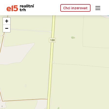
Chci inzerovat
+
−