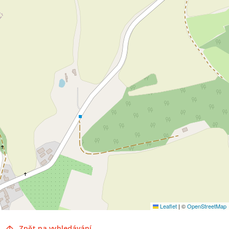
Leaflet
|
©
OpenStreetMap
Zpět na vyhledávání