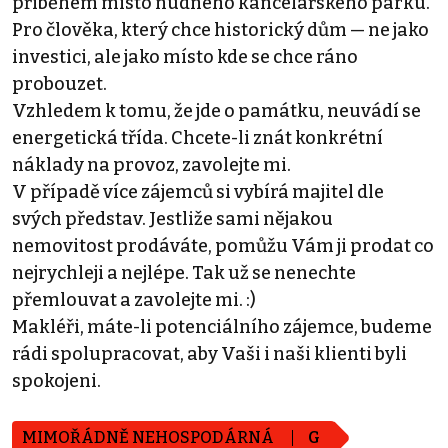
příběhem místo nudného kancelářského parku.
Pro člověka, který chce historický dům — ne jako
investici, ale jako místo kde se chce ráno
probouzet.
Vzhledem k tomu, že jde o památku, neuvádí se
energetická třída. Chcete-li znát konkrétní
náklady na provoz, zavolejte mi.
V případě více zájemců si vybírá majitel dle
svých představ. Jestliže sami nějakou
nemovitost prodáváte, pomůžu Vám ji prodat co
nejrychleji a nejlépe. Tak už se nenechte
přemlouvat a zavolejte mi. :)
Makléři, máte-li potenciálního zájemce, budeme
rádi spolupracovat, aby Vaši i naši klienti byli
spokojeni.
MIMOŘÁDNĚ NEHOSPODÁRNÁ
G