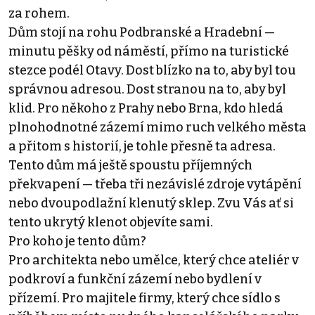
za rohem.
Dům stojí na rohu Podbranské a Hradební —
minutu pěšky od náměstí, přímo na turistické
stezce podél Otavy. Dost blízko na to, aby byl tou
správnou adresou. Dost stranou na to, aby byl
klid. Pro někoho z Prahy nebo Brna, kdo hledá
plnohodnotné zázemí mimo ruch velkého města
a přitom s historií, je tohle přesně ta adresa.
Tento dům má ještě spoustu příjemných
překvapení — třeba tři nezávislé zdroje vytápění
nebo dvoupodlažní klenutý sklep. Zvu Vás ať si
tento ukrytý klenot objevíte sami.
Pro koho je tento dům?
Pro architekta nebo umělce, který chce ateliér v
podkroví a funkční zázemí nebo bydlení v
přízemí. Pro majitele firmy, který chce sídlo s