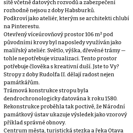
sítě včetně datových rozvodů a zabezpečení
rozhodně nejsou z doby Habsburků.
Podkroví jako ateliér, kterým se architekti chlubí
na Pinterestu.
Otevřený víceúrovňový prostor 106 m² pod
původními krovy byl naposledy využíván jako
malířský ateliér. Světlo, výška, dřevěné trámy —
tohle nepotřebuje vizualizaci. Tento prostor
potřebuje člověka s kreativní duší. Jste to Vy?
Stropy z doby Rudolfa II. dělají radost nejen
památkářům.
Trámová konstrukce stropu byla
dendrochronologicky datována k roku 1580.
Rekonstrukce proběhla tak poctivě, že Národní
památkový ústav ukazuje výsledek jako vzorový
příklad správné obnovy.
Centrum města, turistická stezka a řeka Otava