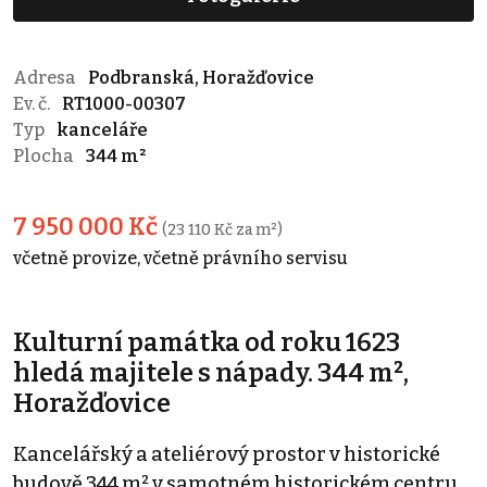
Adresa
Podbranská, Horažďovice
Ev. č.
RT1000-00307
Typ
kanceláře
Plocha
344 m²
7 950 000 Kč
(23 110 Kč za m²)
včetně provize, včetně právního servisu
Kulturní památka od roku 1623
hledá majitele s nápady. 344 m²,
Horažďovice
Kancelářský a ateliérový prostor v historické
budově 344 m² v samotném historickém centru