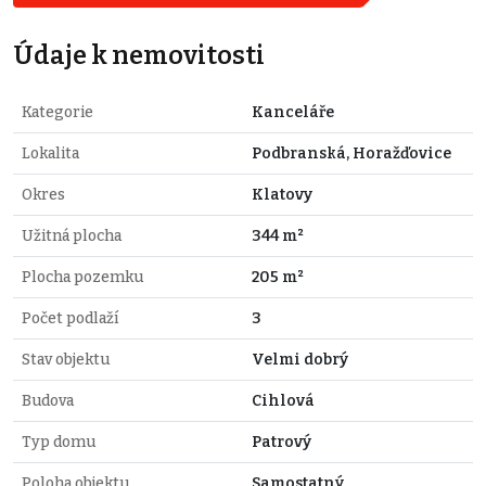
Údaje k nemovitosti
Kategorie
Kanceláře
Lokalita
Podbranská, Horažďovice
Okres
Klatovy
Užitná plocha
344 m²
Plocha pozemku
205 m²
Počet podlaží
3
Stav objektu
Velmi dobrý
Budova
Cihlová
Typ domu
Patrový
Poloha objektu
Samostatný