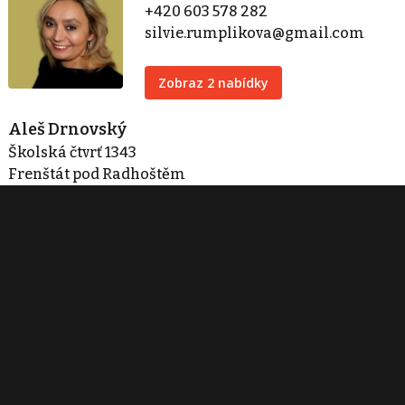
+420 603 578 282
silvie.rumplikova@gmail.com
Zobraz 2 nabídky
Aleš Drnovský
Školská čtvrť 1343
Frenštát pod Radhoštěm
ales.drnovsky@gmail.com
Zobraz 2 nabídky
Kontaktovat
Tisk inzerátu
Sdílet inzerát
Nahlásit inzerát