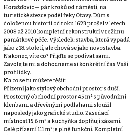
Horažďovic — pár kroků od náměstí, na
turistické stezce podél řeky Otavy. Dům s
doloženou historií od roku 1623 prošel v letech
2008 až 2010 kompletní rekonstrukcí v režimu
památkové péče. Výsledek: stavba, která vypadá
jako z 18. století, ale chová se jako novostavba.
Nakonec, víte co? Přijďte se podívat sami.
Zavolejte mi a dohodneme si konkrétní čas Vaší
prohlídky.
Na co se tu můžete těšit:
Přízemí jako stylový obchodní prostor s duší.
Prostorný obchodní prostor 45 m² s původními
klenbami a dřevěnými podlahami sloužil
naposledy jako grafické studio. Zasedací
místnost 15,6 m² a kuchyňka doplňují zázemí.
Celé přízemí 111 m² je plně funkční. Kompletní