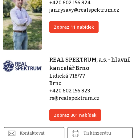
+420 602 156 824
jan.rysavy@realspektrum.cz
Zobraz 11 nabídek
REAL SPEKTRUM, a.s. - hlavní
kancelář Brno
Lidická 718/77
Brno
+420 602 156 823
rs@realspektrum.cz
Zobraz 301 nabídek
Kontaktovat
Tisk inzerátu