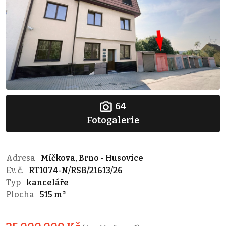
64
Fotogalerie
Adresa
Míčkova, Brno - Husovice
Ev. č.
RT1074-N/RSB/21613/26
Typ
kanceláře
Plocha
515 m²