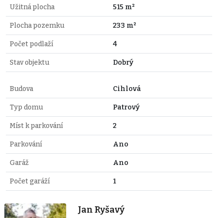
Užitná plocha
515 m²
Plocha pozemku
233 m²
Počet podlaží
4
Stav objektu
Dobrý
Budova
Cihlová
Typ domu
Patrový
Míst k parkování
2
Parkování
Ano
Garáž
Ano
Počet garáží
1
Jan Ryšavý