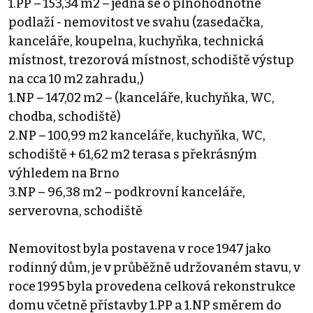
1.PP – 153,34 m2 – jedná se o plnohodnotné
podlaží - nemovitost ve svahu (zasedačka,
kanceláře, koupelna, kuchyňka, technická
místnost, trezorová místnost, schodiště výstup
na cca 10 m2 zahradu,)
1.NP – 147,02 m2 – (kanceláře, kuchyňka, WC,
chodba, schodiště)
2.NP – 100,99 m2 kanceláře, kuchyňka, WC,
schodiště + 61,62 m2 terasa s překrásným
výhledem na Brno
3.NP – 96,38 m2 – podkrovní kanceláře,
serverovna, schodiště
Nemovitost byla postavena v roce 1947 jako
rodinný dům, je v průběžně udržovaném stavu, v
roce 1995 byla provedena celková rekonstrukce
domu včetně přístavby 1.PP a 1.NP směrem do