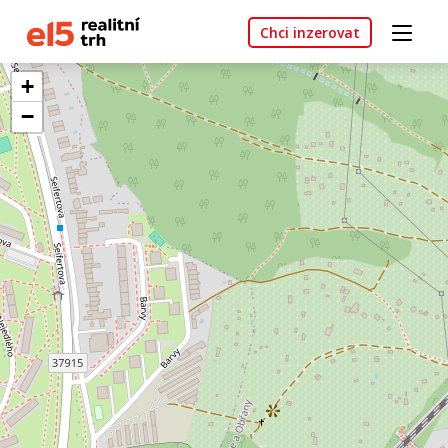
Chci inzerovat
+
−