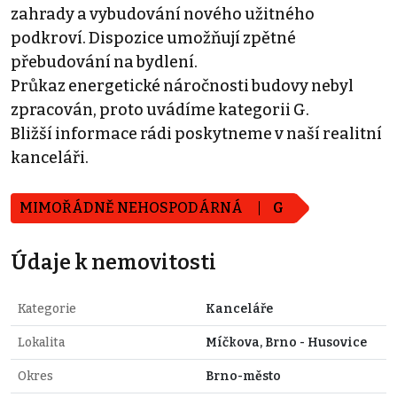
zahrady a vybudování nového užitného
podkroví. Dispozice umožňují zpětné
přebudování na bydlení.
Průkaz energetické náročnosti budovy nebyl
zpracován, proto uvádíme kategorii G.
Bližší informace rádi poskytneme v naší realitní
kanceláři.
MIMOŘÁDNĚ NEHOSPODÁRNÁ
G
Údaje k nemovitosti
Kategorie
Kanceláře
Lokalita
Míčkova, Brno - Husovice
Okres
Brno-město