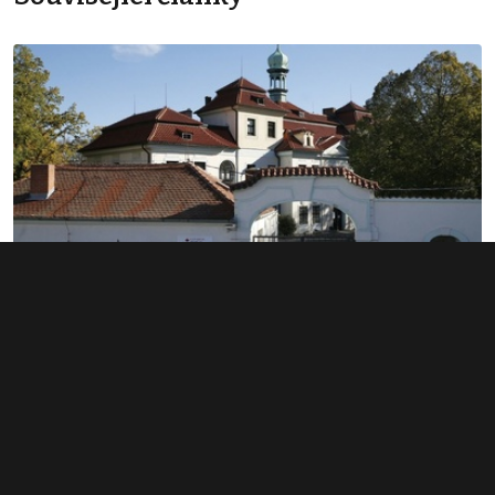
Praha koupí zámek Veleslavín, díky
taktice čekání ušetřila stovky milionů
23. 4. 2026