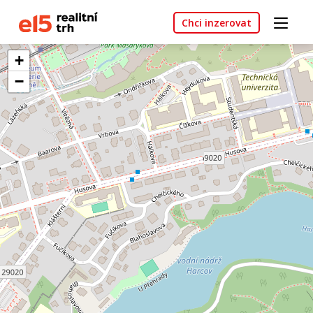
Chci inzerovat
+
−