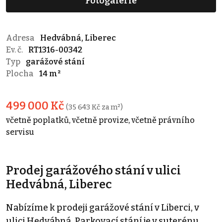
Fotogalerie
Adresa
Hedvábná, Liberec
Ev. č.
RT1316-00342
Typ
garážové stání
Plocha
14 m²
499 000 Kč
(35 643 Kč za m²)
včetně poplatků, včetně provize, včetně právního
servisu
Prodej garážového stání v ulici
Hedvábná, Liberec
Nabízíme k prodeji garážové stání v Liberci, v
ulici Hedvábná. Parkovací stání je v suterénu