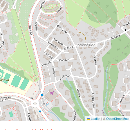
Leaflet
|
©
OpenStreetMap