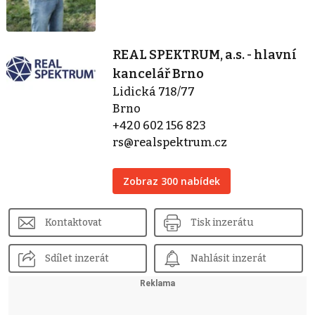
REAL SPEKTRUM, a.s. - hlavní
kancelář Brno
Lidická 718/77
Brno
+420 602 156 823
rs@realspektrum.cz
Zobraz 300 nabídek
Kontaktovat
Tisk inzerátu
Sdílet inzerát
Nahlásit inzerát