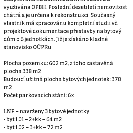
využívána OPBH. Poslední desetiletí nemovitost
chátrá a je určena k rekonstrukci. Současný
vlastník má zpracovánu kompletní studii vč.
projektové dokumentace přestavby na bytový
dům o 6 jednotkách. Již je získáno kladné
stanovisko OÚPRu.
Plocha pozemku: 602 m2, z toho zastavěná
plocha 338 m2
Budoucí užitná plocha bytových jednotek: 378
m2
Počet parkovacích stání: 6x
1.NP – navrženy 3 bytové jednotky
- byt 1.01 – 2+kk – 64 m2
- byt 1.02 – 3+kk – 72 m2