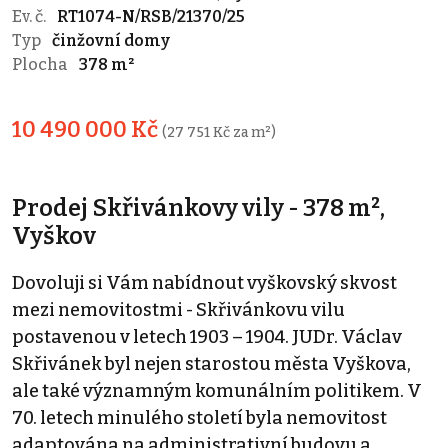
Ev. č.
RT1074-N/RSB/21370/25
Typ
činžovní domy
Plocha
378 m²
10 490 000 Kč
(27 751 Kč za m²)
Prodej Skřivánkovy vily - 378 m²,
Vyškov
Dovoluji si Vám nabídnout vyškovský skvost
mezi nemovitostmi - Skřivánkovu vilu
postavenou v letech 1903 – 1904. JUDr. Václav
Skřivánek byl nejen starostou města Vyškova,
ale také významným komunálním politikem. V
70. letech minulého století byla nemovitost
adaptována na administrativní budovu a