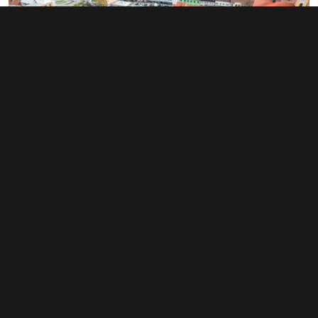
Prodej činžovního domu 420 m², Rousínov
14 900 000 Kč
Sušilovo náměstí 6/13, Rousínov
Typ činžovní domy • Plocha 420 m²