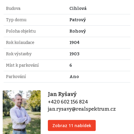
Budova
Cihlová
Typ domu
Patrový
Poloha objektu
Rohový
Rok kolaudace
1904
Rok výstavby
1903
Míst k parkování
6
Parkování
Ano
Jan Ryšavý
+420 602 156 824
jan.rysavy@realspektrum.cz
Zobraz 11 nabídek