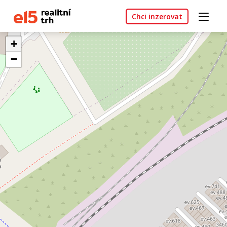
Chci inzerovat
+
−