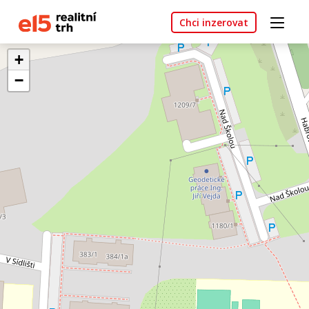
Chci inzerovat
+
−