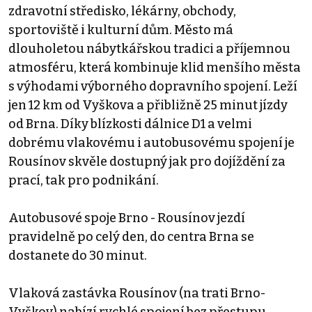
zdravotní středisko, lékárny, obchody,
sportoviště i kulturní dům. Město má
dlouholetou nábytkářskou tradici a příjemnou
atmosféru, která kombinuje klid menšího města
s výhodami výborného dopravního spojení. Leží
jen 12 km od Vyškova a přibližně 25 minut jízdy
od Brna. Díky blízkosti dálnice D1 a velmi
dobrému vlakovému i autobusovému spojení je
Rousínov skvěle dostupný jak pro dojíždění za
prací, tak pro podnikání.
Autobusové spoje Brno - Rousínov jezdí
pravidelně po celý den, do centra Brna se
dostanete do 30 minut.
Vlaková zastávka Rousínov (na trati Brno-
Vyškov) nabízí rychlé spojení bez přestupu.