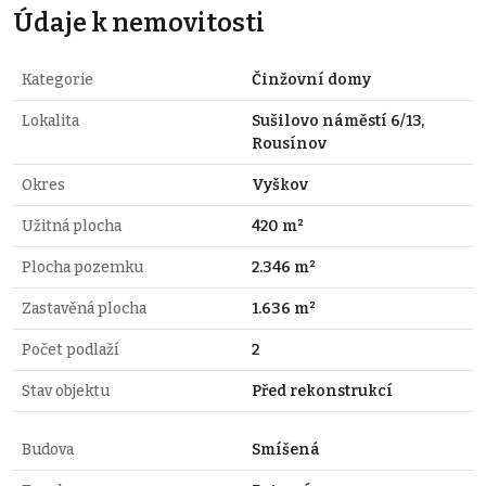
Údaje k nemovitosti
Kategorie
Činžovní domy
Lokalita
Sušilovo náměstí 6/13,
Rousínov
Okres
Vyškov
Užitná plocha
420 m²
Plocha pozemku
2.346 m²
Zastavěná plocha
1.636 m²
Počet podlaží
2
Stav objektu
Před rekonstrukcí
Budova
Smíšená