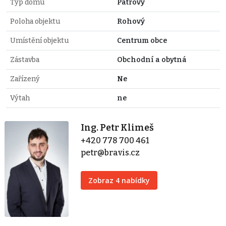
Typ domu
Patrový
Poloha objektu
Rohový
Umístění objektu
Centrum obce
Zástavba
Obchodní a obytná
Zařízený
Ne
Výtah
ne
Ing. Petr Klimeš
+420 778 700 461
petr@bravis.cz
Zobraz 4 nabídky