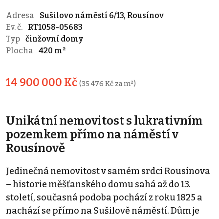
Adresa
Sušilovo náměstí 6/13, Rousínov
Ev. č.
RT1058-05683
Typ
činžovní domy
Plocha
420 m²
14 900 000 Kč
(35 476 Kč za m²)
Unikátní nemovitost s lukrativním
pozemkem přímo na náměstí v
Rousínově
Jedinečná nemovitost v samém srdci Rousínova
– historie měšťanského domu sahá až do 13.
století, současná podoba pochází z roku 1825 a
nachází se přímo na Sušilově náměstí. Dům je