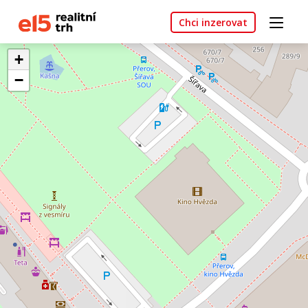
Chci inzerovat
+
−