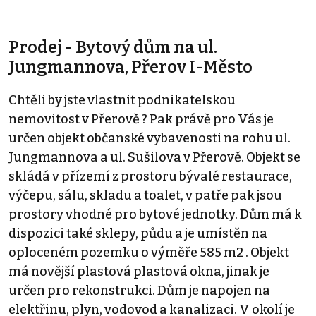
Prodej - Bytový dům na ul.
Jungmannova, Přerov I-Město
Chtěli by jste vlastnit podnikatelskou
nemovitost v Přerově ? Pak právě pro Vás je
určen objekt občanské vybavenosti na rohu ul.
Jungmannova a ul. Sušilova v Přerově. Objekt se
skládá v přízemí z prostoru bývalé restaurace,
výčepu, sálu, skladu a toalet, v patře pak jsou
prostory vhodné pro bytové jednotky. Dům má k
dispozici také sklepy, půdu a je umístěn na
oploceném pozemku o výměře 585 m2 . Objekt
má novější plastová plastová okna, jinak je
určen pro rekonstrukci. Dům je napojen na
elektřinu, plyn, vodovod a kanalizaci. V okolí je