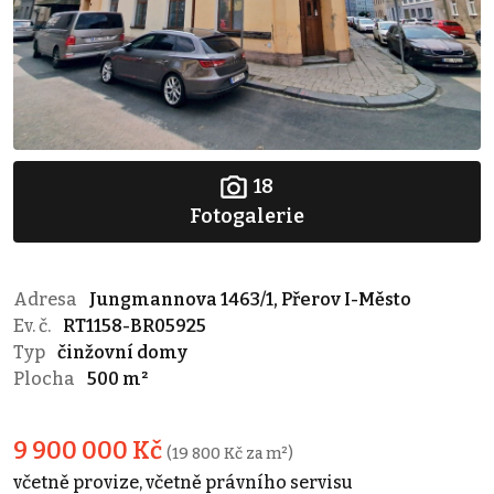
18
Fotogalerie
Adresa
Jungmannova 1463/1, Přerov I-Město
Ev. č.
RT1158-BR05925
Typ
činžovní domy
Plocha
500 m²
9 900 000 Kč
(19 800 Kč za m²)
včetně provize, včetně právního servisu