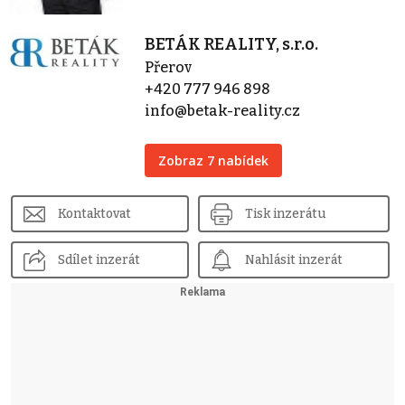
BETÁK REALITY, s.r.o.
Přerov
+420 777 946 898
info@betak-reality.cz
Zobraz 7 nabídek
Kontaktovat
Tisk inzerátu
Sdílet inzerát
Nahlásit inzerát