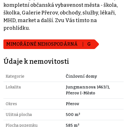
kompletní občanská vybavenost města - škola,
školka, Galerie Přerov, obchody, služby, lékaři,
MHD, market a další. Zvu Vás tímto na
prohlídku.
MIMOŘÁDNĚ NEHOSPODÁRNÁ
G
Údaje k nemovitosti
Kategorie
Činžovní domy
Lokalita
Jungmannova 1463/1,
Přerov I-Město
Okres
Přerov
Užitná plocha
500 m²
Plocha pozemku
585 m²