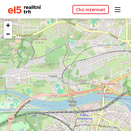
Chci inzerovat
+
−