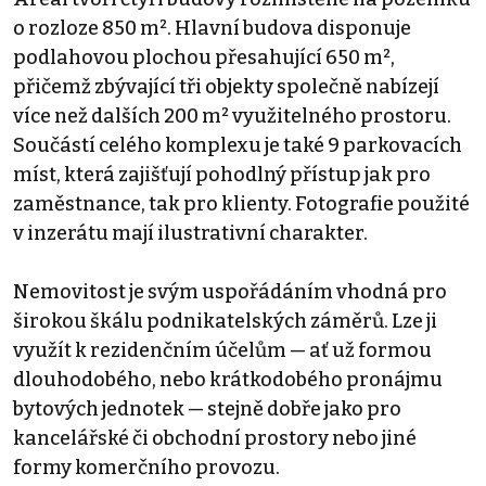
o rozloze 850 m². Hlavní budova disponuje
podlahovou plochou přesahující 650 m²,
přičemž zbývající tři objekty společně nabízejí
více než dalších 200 m² využitelného prostoru.
Součástí celého komplexu je také 9 parkovacích
míst, která zajišťují pohodlný přístup jak pro
zaměstnance, tak pro klienty. Fotografie použité
v inzerátu mají ilustrativní charakter.
Nemovitost je svým uspořádáním vhodná pro
širokou škálu podnikatelských záměrů. Lze ji
využít k rezidenčním účelům — ať už formou
dlouhodobého, nebo krátkodobého pronájmu
bytových jednotek — stejně dobře jako pro
kancelářské či obchodní prostory nebo jiné
formy komerčního provozu.