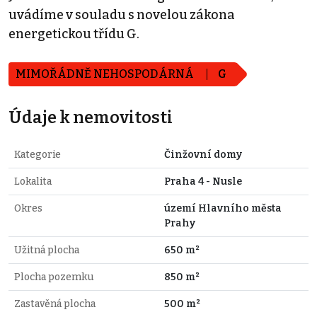
uvádíme v souladu s novelou zákona
energetickou třídu G.
MIMOŘÁDNĚ NEHOSPODÁRNÁ
G
Údaje k nemovitosti
Kategorie
Činžovní domy
Lokalita
Praha 4 - Nusle
Okres
území Hlavního města
Prahy
Užitná plocha
650 m²
Plocha pozemku
850 m²
Zastavěná plocha
500 m²