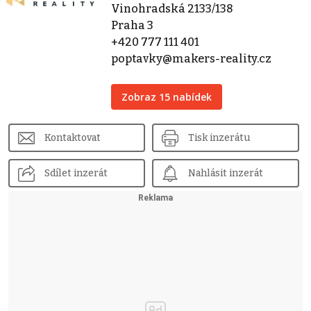
Vinohradská 2133/138
Praha 3
+420 777 111 401
poptavky@makers-reality.cz
Zobraz 15 nabídek
Kontaktovat
Tisk inzerátu
Sdílet inzerát
Nahlásit inzerát