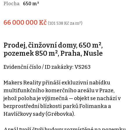
Plocha
650 m²
66 000 000 Kč
(101 538 Kč za m²)
Prodej, činžovní domy, 650 m²,
pozemek 850 m², Praha, Nusle
Evidenční číslo / ID zakázky: VS263
Makers Reality přináší exkluzivní nabídku
multifunkčního komerčního areálu v Praze,
jehož poloha je výjimečná — objekt se nachází v
bezprostřední blízkosti parků Folimanka a
Havlíčkovy sady (Grébovka).
Areál tvoří čtyři budovy rozmístěné na pozemku