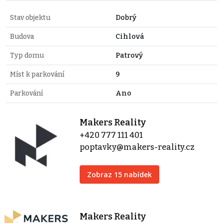
Stav objektu
Dobrý
Budova
Cihlová
Typ domu
Patrový
Míst k parkování
9
Parkování
Ano
Makers Reality
+420 777 111 401
poptavky@makers-reality.cz
Zobraz 15 nabídek
Makers Reality