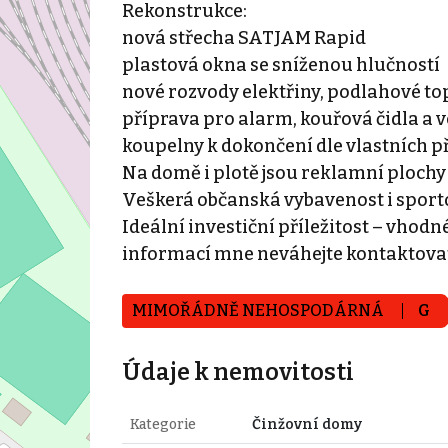
Rekonstrukce:
nová střecha SATJAM Rapid
plastová okna se sníženou hlučností
nové rozvody elektřiny, podlahové to
příprava pro alarm, kouřová čidla a 
koupelny k dokončení dle vlastních p
Na domě i plotě jsou reklamní ploch
Veškerá občanská vybavenost i sportov
Ideální investiční příležitost – vhodné
informací mne neváhejte kontaktovat
MIMOŘÁDNĚ NEHOSPODÁRNÁ
G
Údaje k nemovitosti
Kategorie
Činžovní domy