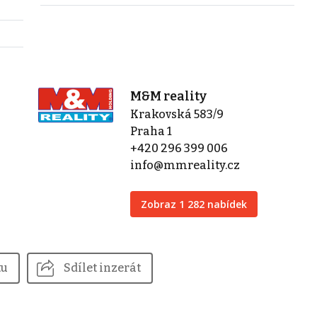
M&M reality
Krakovská 583/9
Praha 1
+420 296 399 006
info@mmreality.cz
Zobraz 1 282 nabídek
tu
Sdílet inzerát