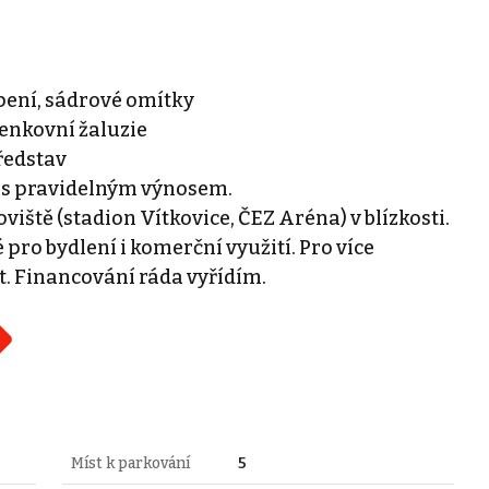
pení, sádrové omítky
venkovní žaluzie
ředstav
y s pravidelným výnosem.
iště (stadion Vítkovice, ČEZ Aréna) v blízkosti.
 pro bydlení i komerční využití. Pro více
. Financování ráda vyřídím.
Míst k parkování
5