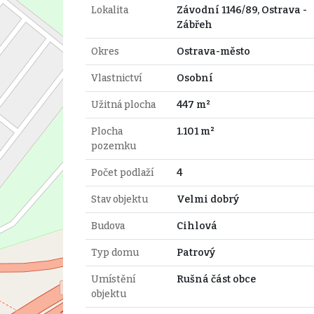
Lokalita
Závodní 1146/89, Ostrava -
Zábřeh
Okres
Ostrava-město
Vlastnictví
Osobní
Užitná plocha
447 m²
Plocha
1.101 m²
pozemku
Počet podlaží
4
Stav objektu
Velmi dobrý
Budova
Cihlová
Typ domu
Patrový
Umístění
Rušná část obce
objektu