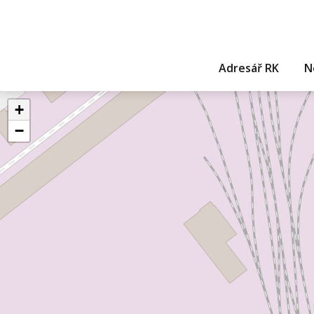
Adresář RK
N
+
−