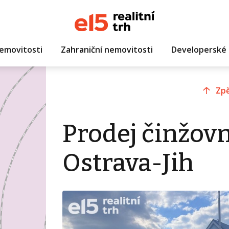
emovitosti
Zahraniční nemovitosti
Developerské 
Zpě
Prodej činžov
Ostrava-Jih