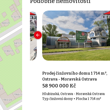
Podobné nemovitosti
omu 132 m²,
Prodej činžovního domu 1 714 m²,
e
Ostrava - Moravská Ostrava
58 900 000 Kč
Radvanice
Hlubinská, Ostrava - Moravská Ostrava
cha 132 m²
Typ činžovní domy • Plocha 1 714 m²