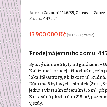
Adresa
Závodní 1146/89, Ostrava - Zábře
Plocha
447 m²
13 900 000 Kč
(31 096 Kč za m²)
Prodej nájemního domu, 447 
Bytový dům se 6 byty a 3 garážemi – O
Nabízíme k prodeji třípodlažní, celo 
lokalitě Ostravy, v blízkosti ul. Rudná.
Dům má 6 bytových jednotek (2+kk, 3+k
jedna s vlastním zázemím (35 m², pří
Zastavěná plocha činí 218 m², pozeme
vjezdy.