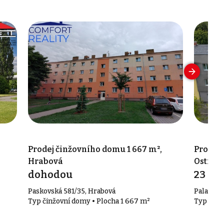
Prodej činžovního domu 1 667 m²,
Prodej 
Hrabová
Ostrav
dohodou
23 99
Paskovská 581/35, Hrabová
Palackéh
Typ činžovní domy • Plocha 1 667 m²
Typ činž