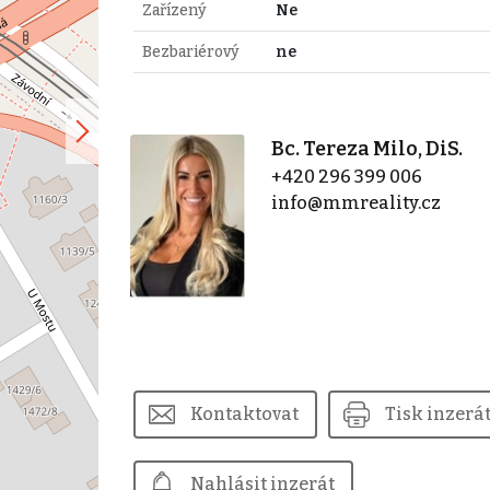
Zařízený
Ne
Bezbariérový
ne
Bc. Tereza Milo, DiS.
+420 296 399 006
info@mmreality.cz
Kontaktovat
Tisk inzerá
Nahlásit inzerát