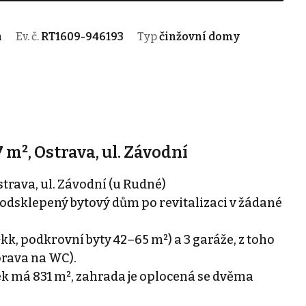
h
Ev. č.
RT1609-946193
Typ
činžovní domy
m², Ostrava, ul. Závodní
strava, ul. Závodní (u Rudné)
podsklepený bytový dům po revitalizaci v žádané
k, podkrovní byty 42–65 m²) a 3 garáže, z toho
prava na WC).
k má 831 m², zahrada je oplocená se dvěma