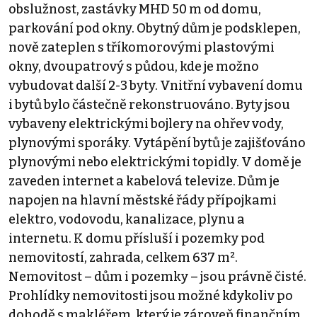
obslužnost, zastávky MHD 50 m od domu,
parkování pod okny. Obytný dům je podsklepen,
nově zateplen s tříkomorovými plastovými
okny, dvoupatrový s půdou, kde je možno
vybudovat další 2-3 byty. Vnitřní vybavení domu
i bytů bylo částečně rekonstruováno. Byty jsou
vybaveny elektrickými bojlery na ohřev vody,
plynovými sporáky. Vytápění bytů je zajišťováno
plynovými nebo elektrickými topidly. V domě je
zaveden internet a kabelová televize. Dům je
napojen na hlavní městské řády přípojkami
elektro, vodovodu, kanalizace, plynu a
internetu. K domu přísluší i pozemky pod
nemovitostí, zahrada, celkem 637 m².
Nemovitost – dům i pozemky – jsou právně čisté.
Prohlídky nemovitosti jsou možné kdykoliv po
dohodě s makléřem, který je zároveň finančním