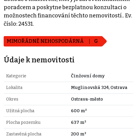
poradcem a poskytne bezplatnou konzultaci o
možnostech financování těchto nemovitostí.. Ev.
číslo: 24531.
MIMOŘÁDNĚ NEHOSPODÁRNÁ
G
Údaje k nemovitosti
Kategorie
Činžovní domy
Lokalita
Muglinovská 324, Ostrava
Okres
Ostrava-město
Užitná plocha
600 m²
Plocha pozemku
637 m²
Zastavěná plocha
200 m²