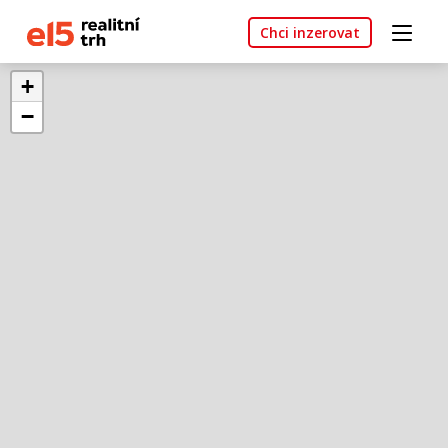
Chci inzerovat
+
−