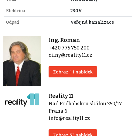
Elektřina
230V
Odpad
Veřejná kanalizace
Ing. Roman
+420 775 750 200
cilny@reality11.cz
Zobraz 11 nabídek
Reality 11
Nad Podbabskou skálou 350/17
Praha 6
info@reality11.cz
Zobraz 53 nabídek