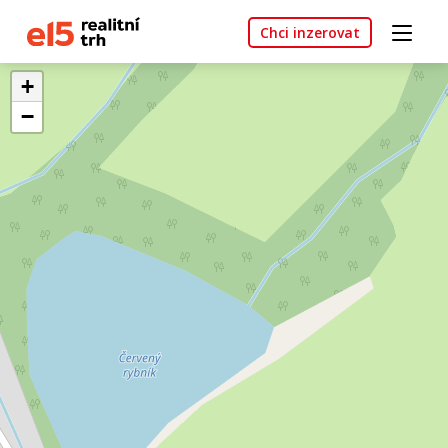
Chci inzerovat
+
−