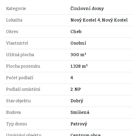
Kategorie
Činžovní domy
Lokalita
Nový Kostel 4, Nový Kostel
Okres
Cheb
Vlastnictví
Osobní
Užitná plocha
300 m²
Plocha pozemku
1.328 m²
Počet podlaží
4
Podlaží umístění
2. NP
Stav objektu
Dobrý
Budova
Smíšená
Typ domu
Patrový
Umístění objektu
Centrum obce