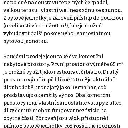
napojené na soustavu tepelných čerpadel,
velkou terasu i vlastní wellness zónu se saunou.
Z bytové jednotky je zároveň přístup do podkroví
(o velikosti více než 60 m²), kde je možné
vybudovat další pokoje nebo i samostatnou
bytovou jednotku.
Součástí prodeje jsou také dva komerční
nebytové prostory. První prostor o výměře 65 m²
je možné využít jako restauraci či bistro. Druhý
prostor o výměře přibližně 120 m² je aktuálně
dlouhodobě pronajatý jako herna bar, což
představuje okamžitý výnos. Oba komerční
prostory mají vlastní samostatné vstupy z ulice,
díky čemuž mohou fungovat nezávisle na
obytné části. Zároveň jsou však přístupné i
přímo z bytové jednotky, což rozšiřuje možnosti