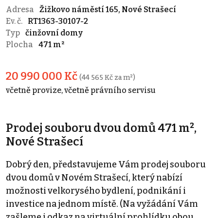
Adresa
Žižkovo náměstí 165, Nové Strašecí
Ev. č.
RT1363-30107-2
Typ
činžovní domy
Plocha
471 m²
20 990 000 Kč
(44 565 Kč za m²)
včetně provize, včetně právního servisu
Prodej souboru dvou domů 471 m²,
Nové Strašecí
Dobrý den, představujeme Vám prodej souboru
dvou domů v Novém Strašecí, který nabízí
možnosti velkorysého bydlení, podnikání i
investice na jednom místě. (Na vyžádání Vám
zašleme i odkaz na virtuální prohlídku obou