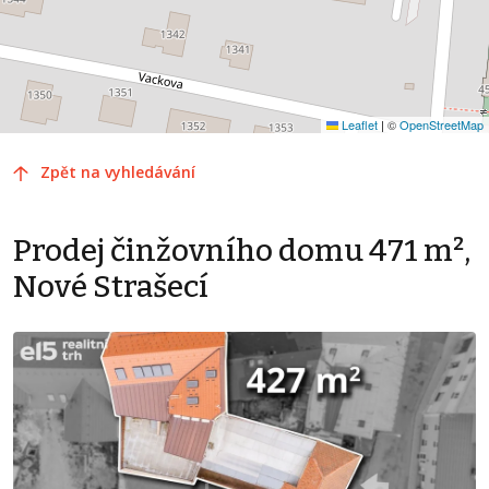
Leaflet
|
©
OpenStreetMap
Zpět na vyhledávání
Prodej činžovního domu 471 m²,
Nové Strašecí