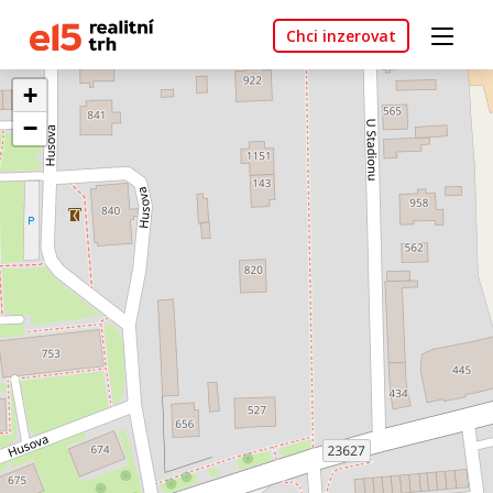
Chci inzerovat
+
−