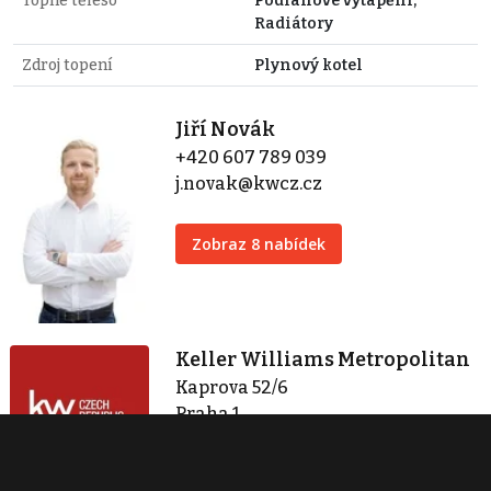
Topné těleso
Podlahové vytápění,
Radiátory
Zdroj topení
Plynový kotel
Jiří Novák
+420 607 789 039
j.novak@kwcz.cz
Zobraz 8 nabídek
Keller Williams Metropolitan
Kaprova 52/6
Praha 1
+420 724 368 358
info@kwcz.cz