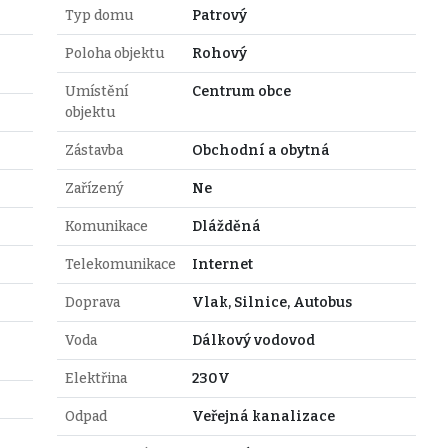
Typ domu
Patrový
Poloha objektu
Rohový
Umístění
Centrum obce
objektu
Zástavba
Obchodní a obytná
Zařízený
Ne
Komunikace
Dlážděná
Telekomunikace
Internet
Doprava
Vlak, Silnice, Autobus
Voda
Dálkový vodovod
Elektřina
230V
Odpad
Veřejná kanalizace