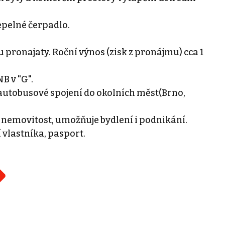
epelné čerpadlo.
 pronajaty. Roční výnos (zisk z pronájmu) cca 1
B v "G".
autobusové spojení do okolních měst(Brno,
o nemovitost, umožňuje bydlení i podnikání.
 vlastníka, pasport.