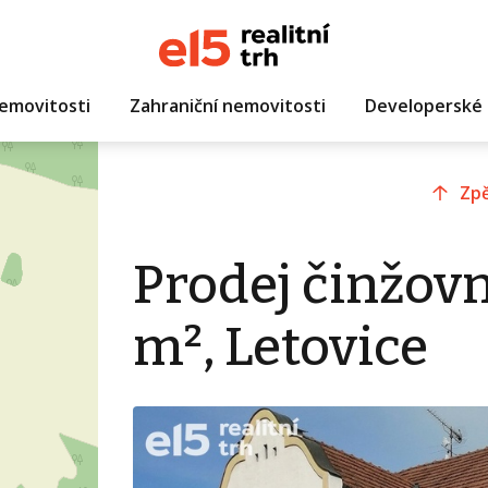
emovitosti
Zahraniční nemovitosti
Developerské 
Zpě
Prodej činžov
m², Letovice