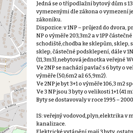
Jedná se o třípodlažní bytový dům s 1
vymezenými dle zákona o vymezení je
zákoníku.
Dispozice: v 1NP – průjezd do dvora, 
NP o výměře 203,3m2 a v 1PP částečné
schodiště,chodba ke sklepům, sklep, s
sklep, částečné podsklepení, dále v 1N
(11,3m3),nebytová jednotka veřejné W
Ve 2NP se nachází pavlač s 6 byty o vel
výměře (50,6m2 až 65,9m2).
Ve 2NP je byt 3+1 o výměře 106,3 m2 
Ve 3 NP jsou 3 byty o velikosti 1+1 (41 
Byty se dostavovaly v roce 1995 – 2000
IS: veřejný vodovod,plyn,elektrika v 
kanalizace.
Elektrické vytápění mají 3 byty, osta