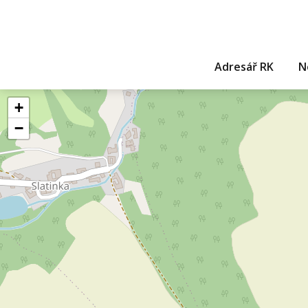
Adresář RK
N
+
−