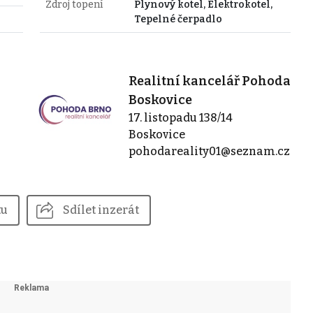
Zdroj topení
Plynový kotel, Elektrokotel,
Tepelné čerpadlo
Realitní kancelář Pohoda
Boskovice
17. listopadu 138/14
Boskovice
pohodareality01@seznam.cz
tu
Sdílet inzerát