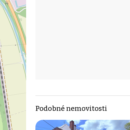
Podobné nemovitosti