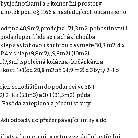
3 byt.jednotkami a 3 komerční prostory
dnotek podle § 1166 a následujících občanského
prodejna 40,9m2,prodejna 171,3 m2, pohostinství 1
 podsklepení, kde se nachází chodba
klep s výtahovou šachtou o výměře 30,8 m2, 4 x
P 4 x sklep (9,8m2),(9,9m2),(10m2),
C(7,3m) ,společná kolárna- kočárkárna
ikosti 1+1(od 28,8 m2 až 64,9 m2) a 3 byty 2+1 o
spojen schodištěm do podkroví ve 3NP
m2),2+kk (53m3) a 3+1 (81,5m2), půda.
. Fasáda zateplena z přední strany.
mědi,odpady do přečerpávající jímky a do
tní byty a komerční prostory vytápění ústřední