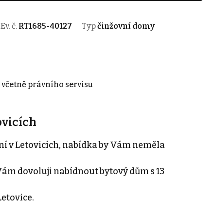
Ev. č.
RT1685-40127
Typ
činžovní domy
, včetně právního servisu
ovicích
ání v Letovicích, nabídka by Vám neměla
Vám dovoluji nabídnout bytový dům s 13
etovice.