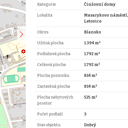
Kategorie
Činžovní domy
Lokalita
Masarykovo náměstí,
Letovice
Okres
Blansko
Užitná plocha
1.394 m²
Podlahová plocha
1.792 m²
Celková plocha
1.792 m²
Plocha pozemku
814 m²
Zastavěná plocha
814 m²
Plocha nebytových
525 m²
prostor
Počet podlaží
3
Stav objektu
Dobrý