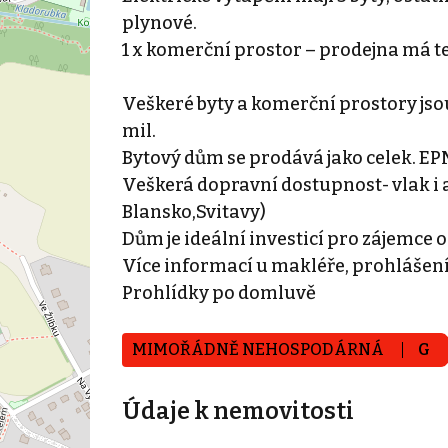
plynové.
1 x komerční prostor – prodejna má t
Veškeré byty a komerční prostory jsou
mil.
Bytový dům se prodává jako celek. EPN
Veškerá dopravní dostupnost- vlak i 
Blansko,Svitavy)
Dům je ideální investicí pro zájemce 
Více informací u makléře, prohlášení
Prohlídky po domluvě
MIMOŘÁDNĚ NEHOSPODÁRNÁ
G
Údaje k nemovitosti