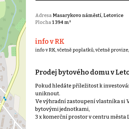
Adresa
Masarykovo náměstí, Letovice
Plocha
1 394 m²
info v RK
info v RK, včetně poplatků, včetně provize
Prodej bytového domu v Let
Pokud hledáte příležitost k investov
uniknout.
Ve výhradní zastoupení vlastníka si 
bytovými jednotkami,
3 x komerční prostor v centru města L