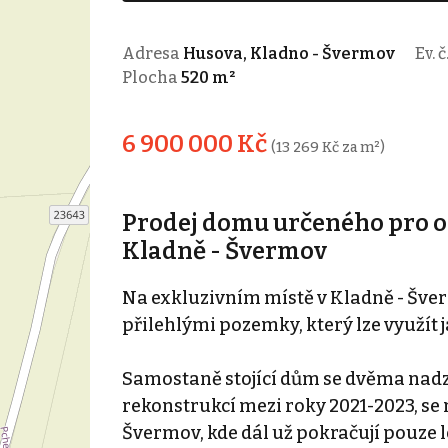
Adresa
Husova, Kladno - Švermov
Ev. č
Plocha
520 m²
6 900 000 Kč
(13 269 Kč za m²)
Prodej domu určeného pro os
Kladně - Švermov
Na exkluzivním místě v Kladně - Šv
přilehlými pozemky, který lze využít 
Samostaně stojící dům se dvěma nadz
rekonstrukcí mezi roky 2021-2023, se 
Švermov, kde dál už pokračují pouze l