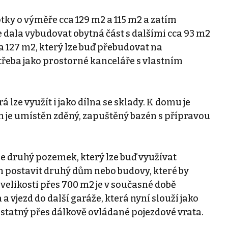
ky o výměře cca 129 m2 a 115 m2 a zatím
se dala vybudovat obytná část s dalšími cca 93 m2
ca 127 m2, který lze buď přebudovat na
řeba jako prostorné kanceláře s vlastním
 lze využít i jako dílna se sklady. K domu je
m je umístěn zděný, zapuštěný bazén s přípravou
 druhý pozemek, který lze buď využívat
postavit druhý dům nebo budovy, které by
velikosti přes 700 m2 je v současné době
 vjezd do další garáže, která nyní slouží jako
tatný přes dálkově ovládané pojezdové vrata.