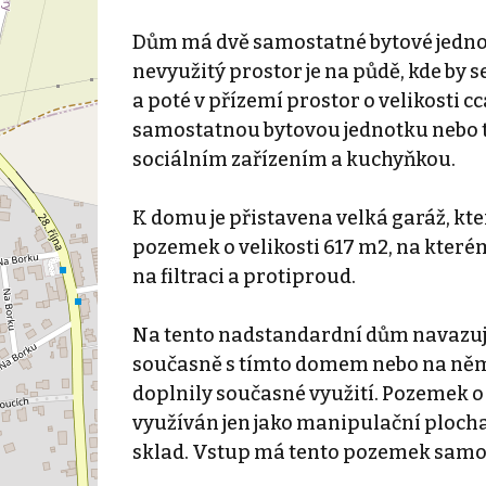
Dům má dvě samostatné bytové jednot
nevyužitý prostor je na půdě, kde by 
a poté v přízemí prostor o velikosti c
samostatnou bytovou jednotku nebo t
sociálním zařízením a kuchyňkou.
K domu je přistavena velká garáž, která
pozemek o velikosti 617 m2, na které
na filtraci a protiproud.
Na tento nadstandardní dům navazuje
současně s tímto domem nebo na něm 
doplnily současné využití. Pozemek o 
využíván jen jako manipulační plocha a
sklad. Vstup má tento pozemek samos