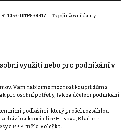
.
RT1053-IETP838817
Typ
činžovní domy
obní využití nebo pro podnikání v
ermov, Vám nabízíme možnost koupit dům s
jak pro osobní potřeby, tak za účelem podnikání.
emními podlažími, který prošel rozsáhlou
nachází na konci ulice Husova, Kladno -
esy a PP Krnčí a Voleška.