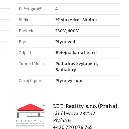
Počet garáží
4
Voda
Místní zdroj, Studna
Elektřina
230V, 400V
Plyn
Plynovod
Odpad
Veřejná kanalizace
Topné těleso
Podlahové vytápění,
Radiátory
Zdroj topení
Plynový kotel
I.E.T. Reality, s.r.o. (Praha)
Lindleyova 2822/2
Praha 6
+420 720 078 765