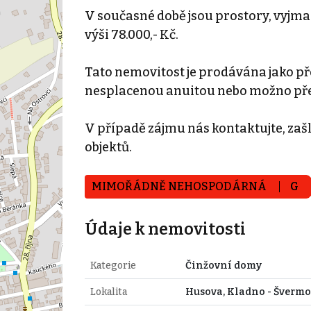
V současné době jsou prostory, vyjma 
výši 78.000,- Kč.
Tato nemovitost je prodávána jako př
nesplacenou anuitou nebo možno přev
V případě zájmu nás kontaktujte, za
objektů.
MIMOŘÁDNĚ NEHOSPODÁRNÁ
G
Údaje k nemovitosti
Kategorie
Činžovní domy
Lokalita
Husova, Kladno - Švermo