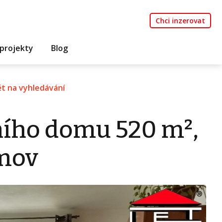
Chci inzerovat
projekty
Blog
t na vyhledávání
ního domu 520 m²,
rmov