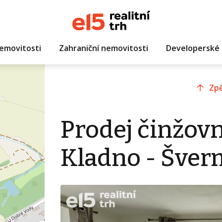
emovitosti
Zahraniční nemovitosti
Developerské 
Zpě
Prodej činžov
Kladno - Šve