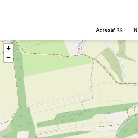
Adresář RK
N
+
−