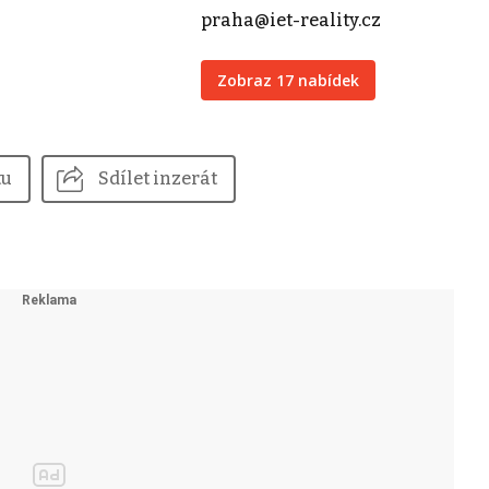
praha@iet-reality.cz
Zobraz 17 nabídek
tu
Sdílet inzerát