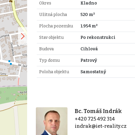
Okres
Kladno
Užitná plocha
520 m²
Plocha pozemku
1.954 m²
Stav objektu
Po rekonstrukci
Budova
Cihlová
Typ domu
Patrový
Poloha objektu
Samostatný
Bc. Tomáš Indrák
+420 725 492 314
indrak@iet-reality.cz