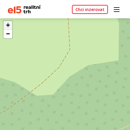
Chci inzerovat
+
−