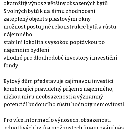
okamžitý výnos z většiny obsazených bytů
5 volných bytů k dalšímu zhodnocení
zateplený objekt s plastovými okny
možnost postupné rekonstrukce bytů a růstu
nájemného
stabilní lokalita s vysokou poptávkou po
nájemním bydlení
vhodné pro dlouhodobé investory i investiční
fondy
Bytový dům představuje zajímavou investici
kombinující pravidelný příjem z nájemného,
nízkou míru neobsazenosti a významný
potenciál budoucího růstu hodnoty nemovitosti.
Pro více informací o výnosech, obsazenosti
jednotlivých bytů a možnostech financování nás