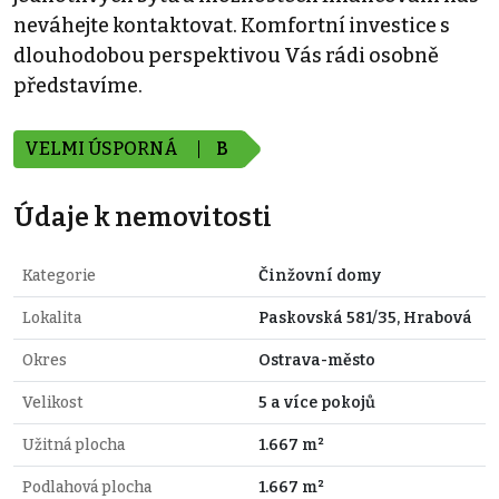
neváhejte kontaktovat. Komfortní investice s
dlouhodobou perspektivou Vás rádi osobně
představíme.
VELMI ÚSPORNÁ
B
Údaje k nemovitosti
Kategorie
Činžovní domy
Lokalita
Paskovská 581/35, Hrabová
Okres
Ostrava-město
Velikost
5 a více pokojů
Užitná plocha
1.667 m²
Podlahová plocha
1.667 m²