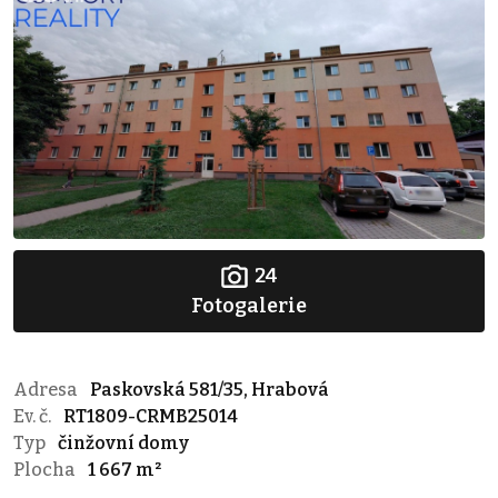
24
Fotogalerie
Adresa
Paskovská 581/35, Hrabová
Ev. č.
RT1809-CRMB25014
Typ
činžovní domy
Plocha
1 667 m²