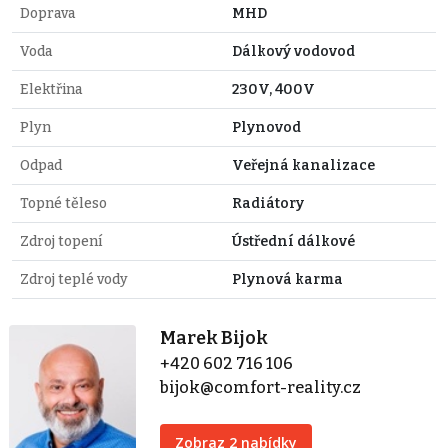
Doprava
MHD
Voda
Dálkový vodovod
Elektřina
230V, 400V
Plyn
Plynovod
Odpad
Veřejná kanalizace
Topné těleso
Radiátory
Zdroj topení
Ústřední dálkové
Zdroj teplé vody
Plynová karma
Marek Bijok
+420 602 716 106
bijok@comfort-reality.cz
Zobraz 2 nabídky