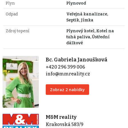
Plyn
Plynovod
Odpad
Veřejná kanalizace,
Septik, Jímka
Zdroj topení
Plynový kotel, Kotel na
tuhá paliva, Ústřední
dálkové
Bc. Gabriela Janoušková
+420 296 399 006
info@mmreality.cz
Zobraz 2 nabídky
M&M reality
Krakovská 583/9