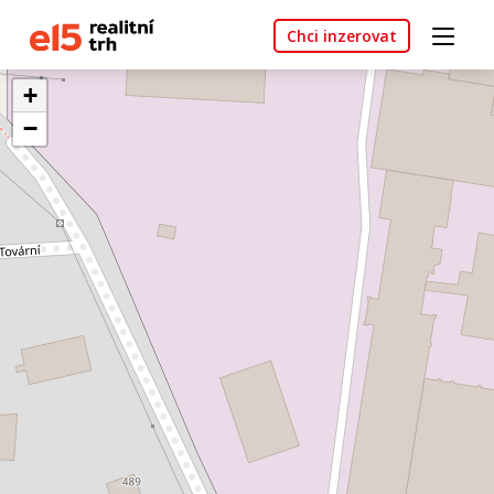
Chci inzerovat
+
−