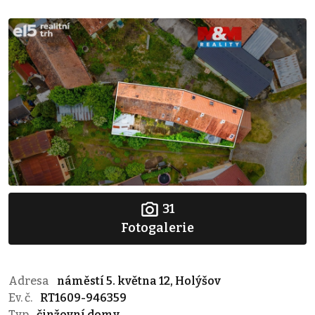
31
Fotogalerie
Adresa
náměstí 5. května 12, Holýšov
Ev. č.
RT1609-946359
Typ
činžovní domy