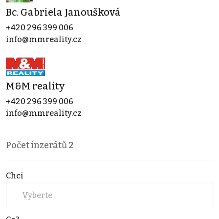
Bc. Gabriela Janoušková
+420 296 399 006
info@mmreality.cz
M&M reality
+420 296 399 006
info@mmreality.cz
Počet inzerátů
2
Chci
Vyberte