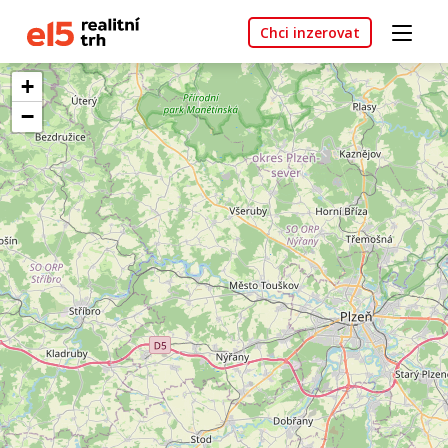
Chci inzerovat
+
−