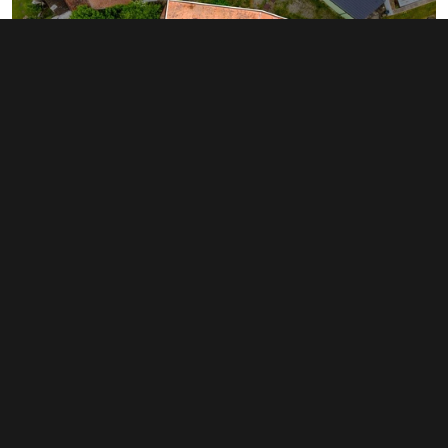
Prodej činžovního domu 230 m²,
Holýšov
5 299 000 Kč
(23 039 Kč za m²)
Typ
činžovní domy
Plocha
230 m²
Obchodní podmínky
Pravidla inzerce