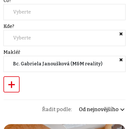
Co?
Vyberte
Kde?
Vyberte
Makléř
Bc. Gabriela Janoušková (M&M reality)
+
Řadit podle:
Od nejnovějšího