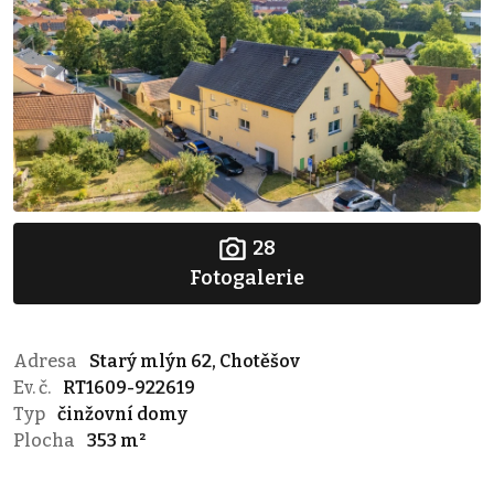
28
Fotogalerie
Adresa
Starý mlýn 62, Chotěšov
Ev. č.
RT1609-922619
Typ
činžovní domy
Plocha
353 m²