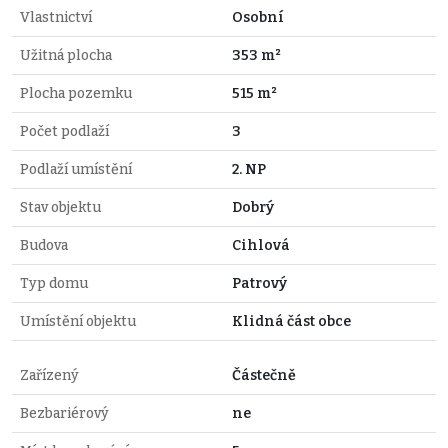
Vlastnictví
Osobní
Užitná plocha
353 m²
Plocha pozemku
515 m²
Počet podlaží
3
Podlaží umístění
2. NP
Stav objektu
Dobrý
Budova
Cihlová
Typ domu
Patrový
Umístění objektu
Klidná část obce
Zařízený
Částečně
Bezbariérový
ne