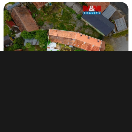
Prodej činžovního domu 230 m², Holýšov
5 299 000 Kč
náměstí 5. května 12, Holýšov
Typ činžovní domy • Plocha 230 m²