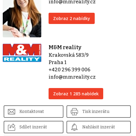
info@mmreality.cz
Zobraz 2 nabídky
M&M reality
Krakovská 583/9
Praha 1
+420 296 399 006
info@mmreality.cz
Zobraz 1 285 nabídek
Kontaktovat
Tisk inzerátu
Sdílet inzerát
Nahlásit inzerát