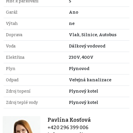
Míst k parkování
5
Garáž
Ano
Výtah
ne
Doprava
Vlak, Silnice, Autobus
Voda
Dálkový vodovod
Elektřina
230V, 400V
Plyn
Plynovod
Odpad
Veřejná kanalizace
Zdroj topení
Plynový kotel
Zdroj teplé vody
Plynový kotel
Pavlína Kosťová
+420 296 399 006