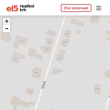
Chci inzerovat
+
−