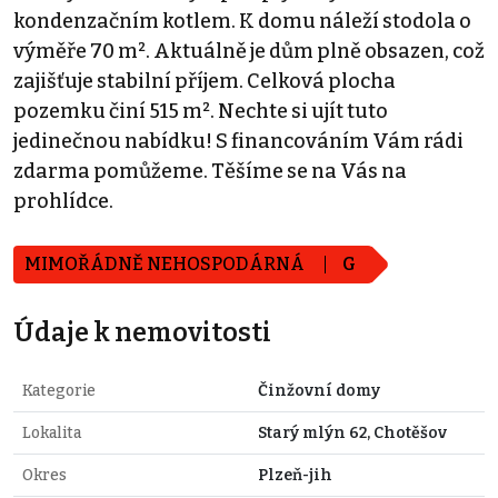
kondenzačním kotlem. K domu náleží stodola o
výměře 70 m². Aktuálně je dům plně obsazen, což
zajišťuje stabilní příjem. Celková plocha
pozemku činí 515 m². Nechte si ujít tuto
jedinečnou nabídku! S financováním Vám rádi
zdarma pomůžeme. Těšíme se na Vás na
prohlídce.
MIMOŘÁDNĚ NEHOSPODÁRNÁ
G
Údaje k nemovitosti
Kategorie
Činžovní domy
Lokalita
Starý mlýn 62, Chotěšov
Okres
Plzeň-jih