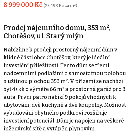
8 999 000 Kč
(25 493 Kč za m²)
Prodej nájemního domu, 353 m²,
Chotěšov, ul. Starý mlýn
Nabízíme k prodeji prostorný nájemní dům v
klidné části obce Chotěšov, který je ideální
investiční příležitostí. Tento dům se třemi
nadzemními podlažími a samostatnou polohou
a užitnou plochou 353 m². V přízemí se nachází
byt 4+kk o výměře 66 m² a prostorná garáž pro 3
auta. První patro nabízí 9 pokojů vhodných k
ubytování, dvě kuchyně a dvě koupelny. Možnost
vybudování obytného podkroví rozšiřuje
investiční potenciál. Dům je napojen na veškeré
inženýrské sítě a vytápěn plynovým