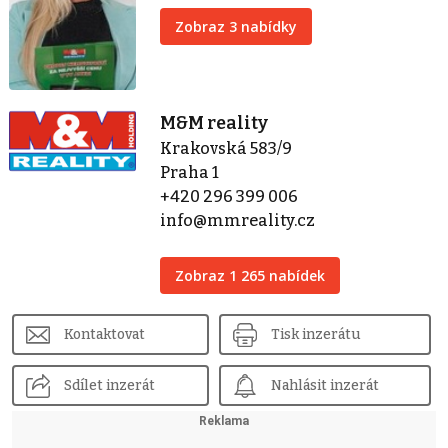
Zobraz 3 nabídky
M&M reality
Krakovská 583/9
Praha 1
+420 296 399 006
info@mmreality.cz
Zobraz 1 265 nabídek
Kontaktovat
Tisk inzerátu
Sdílet inzerát
Nahlásit inzerát