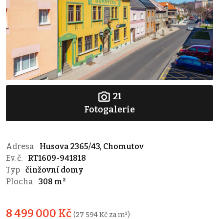
21
Fotogalerie
Adresa
Husova 2365/43, Chomutov
Ev. č.
RT1609-941818
Typ
činžovní domy
Plocha
308 m²
8 499 000 Kč
(27 594 Kč za m²)