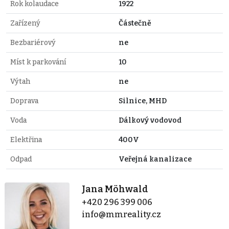
Rok kolaudace
1922
Zařízený
Částečně
Bezbariérový
ne
Míst k parkování
10
Výtah
ne
Doprava
Silnice, MHD
Voda
Dálkový vodovod
Elektřina
400V
Odpad
Veřejná kanalizace
Jana Möhwald
+420 296 399 006
info@mmreality.cz