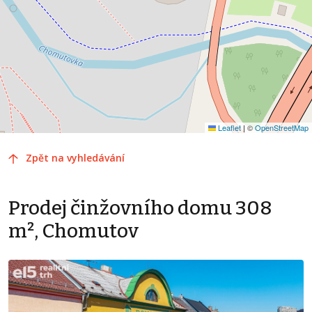
Leaflet
|
©
OpenStreetMap
Zpět na vyhledávání
Prodej činžovního domu 308
m², Chomutov