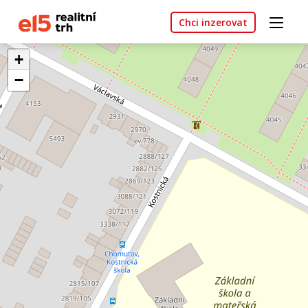
Chci inzerovat
+
−