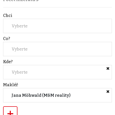
Chci
Vyberte
Co?
Vyberte
Kde?
Vyberte
Makléř
Jana Möhwald (M&M reality)
+