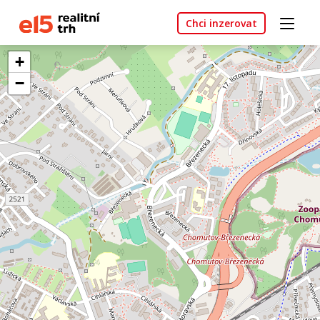
Chci inzerovat
+
−