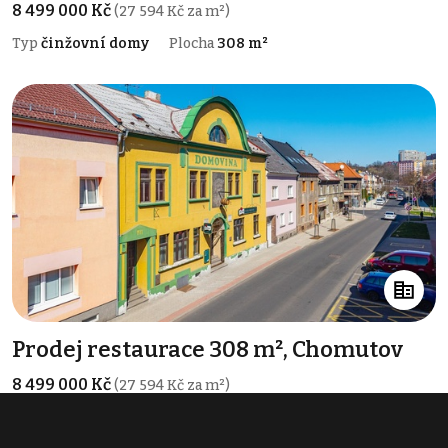
8 499 000 Kč
(27 594 Kč za m²)
Typ
činžovní domy
Plocha
308 m²
Prodej restaurace 308 m², Chomutov
8 499 000 Kč
(27 594 Kč za m²)
Typ
restaurace
Plocha
308 m²