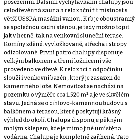
posezením. Dalšími vychytávkami chalupy jsou
celodřevěnná sauna a relaxační fit místnost s
větší USSPA masážní vanou . Krb je oboustranný
se společnou zadní stěnou, je tedy možno topit
jak v herně, tak na venkovní sluneční terase.
Komíny zděné, vyvložkované, střecha i stropy
odizolované. První patro chalupy disponuje
velkým balkonem a třemi ložnicemi vše
provedeno ve dřevě. K relaxaci a odpočinku
slouží i venkovní bazén , který je zasazen do
kamemného lože. Nemovitost se nachází na
pozemku o výměře cca 1.520 m² a je ve skvělém
stavu. Jedná se o cihlovo-kamennou budovu s
balkónem a terasou, které poskytují krásný
výhled do okolí. Chalupa disponuje pěkným
malým sklepem, kde je mimo jiné umístěna
vodárna. Chalupa je kompletně zařízená. Tato