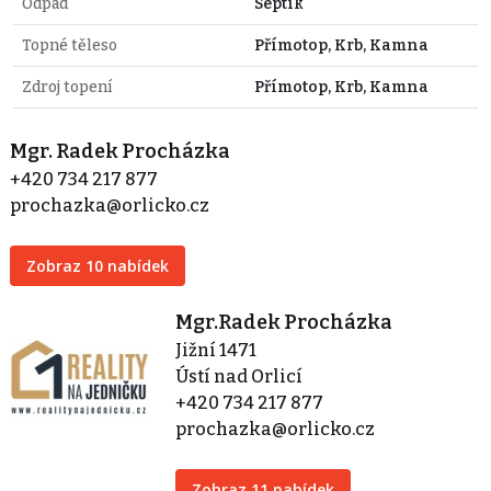
Odpad
Septik
Topné těleso
Přímotop, Krb, Kamna
Zdroj topení
Přímotop, Krb, Kamna
Mgr. Radek Procházka
+420 734 217 877
prochazka@orlicko.cz
Zobraz 10 nabídek
Mgr.Radek Procházka
Jižní 1471
Ústí nad Orlicí
+420 734 217 877
prochazka@orlicko.cz
Zobraz 11 nabídek