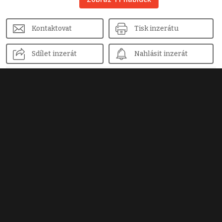
Kontaktovat
Tisk inzerátu
Sdílet inzerát
Nahlásit inzerát