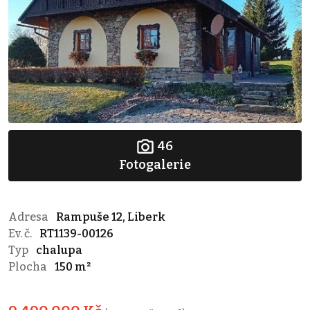
46
Fotogalerie
Adresa
Rampuše 12, Liberk
Ev. č.
RT1139-00126
Typ
chalupa
Plocha
150 m²