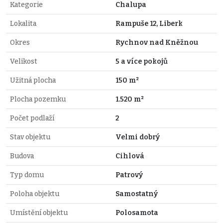
Kategorie
Chalupa
Lokalita
Rampuše 12, Liberk
Okres
Rychnov nad Kněžnou
Velikost
5 a více pokojů
Užitná plocha
150 m²
Plocha pozemku
1.520 m²
Počet podlaží
2
Stav objektu
Velmi dobrý
Budova
Cihlová
Typ domu
Patrový
Poloha objektu
Samostatný
Umístění objektu
Polosamota