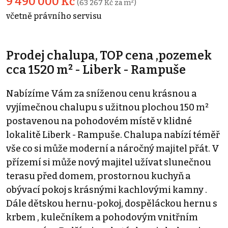
9 490 000 Kč
(63 267 Kč za m²)
včetně právního servisu
Prodej chalupa, TOP cena ,pozemek
cca 1520 m² - Liberk - Rampuše
Nabízíme Vám za sníženou cenu krásnou a
vyjímečnou chalupu s užitnou plochou 150 m²
postavenou na pohodovém místě v klidné
lokalitě Liberk - Rampuše. Chalupa nabízí téměř
vše co si může moderní a náročný majitel přát. V
přízemí si může nový majitel užívat slunečnou
terasu před domem, prostornou kuchyň a
obývací pokoj s krásnými kachlovými kamny .
Dále dětskou hernu-pokoj, dospěláckou hernu s
krbem , kulečníkem a pohodovým vnitřním