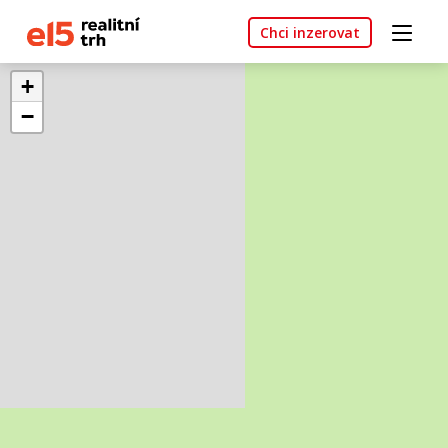
Chci inzerovat
+
−