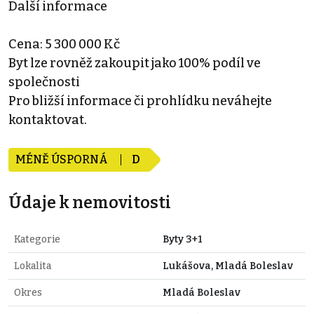
Další informace
Cena: 5 300 000 Kč
Byt lze rovněž zakoupit jako 100% podíl ve
společnosti
Pro bližší informace či prohlídku neváhejte
kontaktovat.
MÉNĚ ÚSPORNÁ
D
Údaje k nemovitosti
Kategorie
Byty 3+1
Lokalita
Lukášova, Mladá Boleslav
Okres
Mladá Boleslav