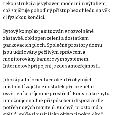
rekonstrukcí a je vybaven moderním výtahem,
což zajišťuje pohodlný přístup bez ohledu na věk
či fyzickou kondici.
Bytový komplex je situován v rozvolněné
zástavbě, obklopen zelení a dostatkem
parkovacích ploch. Společné prostory domu
jsou udržovány pečlivým správcem a
monitorovány kamerovým systémem.
Internetové připojení je zde samozřejmostí.
Jihozápadní orientace oken tří obytných
místností zajišťuje dostatek přirozeného
osvětlení a příjemné prostředí. Konstrukce bytu
umožňuje snadné přizpůsobení dispozice dle
potřeb nových majitelů. Kuchyň, prostorná a
světlá, může sloužit i jako obývací pokoj, čímž