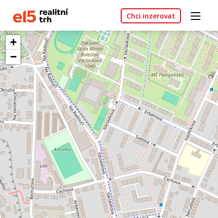
Chci inzerovat
+
−