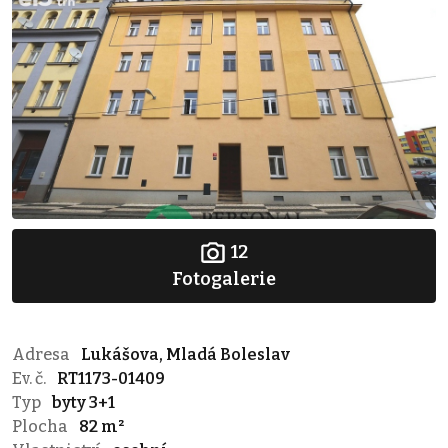
12
Fotogalerie
Adresa
Lukášova, Mladá Boleslav
Ev. č.
RT1173-01409
Typ
byty 3+1
Plocha
82 m²