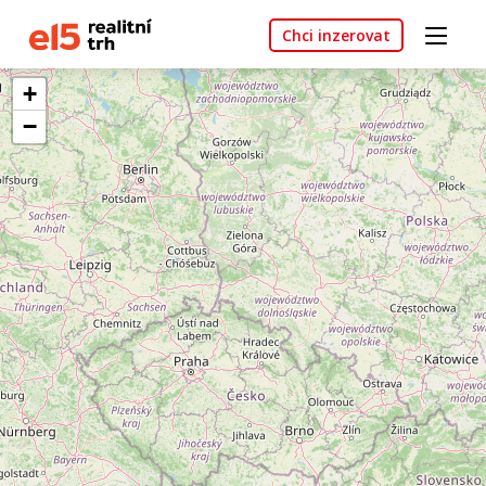
Chci inzerovat
+
−