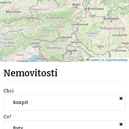
Leaflet
|
©
OpenStreetMap
Nemovitosti
Chci
koupit
Co?
Byty