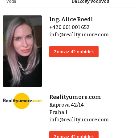
Voda
Dálkový vodovod
Ing. Alice Roedl
+420 601 001 652
info@realityumore.com
Zobraz 42 nabídek
Realityumore.com
Kaprova 42/14
Praha 1
info@realityumore.com
Zobraz 42 nabídek