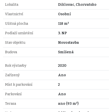
Lokalita
Diklovac, Chorvatsko
Vlastnictví
Osobní
Užitná plocha
118 m²
Podlaží umístění
3. NP
Stav objektu
Novostavba
Budova
Smíšená
Rok výstavby
2020
Zařízený
Ano
Míst k parkování
2
Parkování
Ano
Terasa
ano (93 m²)