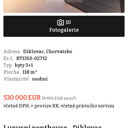
10
Fotogalerie
Adresa
Diklovac, Chorvatsko
Ev. č.
RT1350-02712
Typ
byty 3+1
Plocha
118 m²
Vlastnictví
osobní
530 000 EUR
(4 492 EUR za m²)
včetně DPH, + provize RK, včetně právního servisu