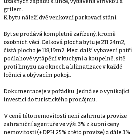
úžasných západů slunce, vybavená vířivkou a
grilem.
K bytu náleží dvě venkovní parkovací stání.
Byt se prodává kompletně zařízený, kromě
osobních věcí. Celková plocha bytu je 211,24m2,
čistá plocha je 118,19m2. Mezi další vybavení patří
podlahové vytápění v kuchyni a koupelně, sítě
proti hmyzu na oknech a klimatizace v každé
ložnici a obývacím pokoji.
Dokumentace je v pořádku. Jedná se o vynikající
investici do turistického pronájmu.
V ceně této nemovitosti není zahrnuta provize
zahraniční agentuře ve výši 3% z kupní ceny
nemovitosti (+ DPH 25% z této provize) a dále 3%