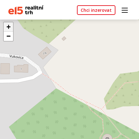
Chci inzerovat
+
−