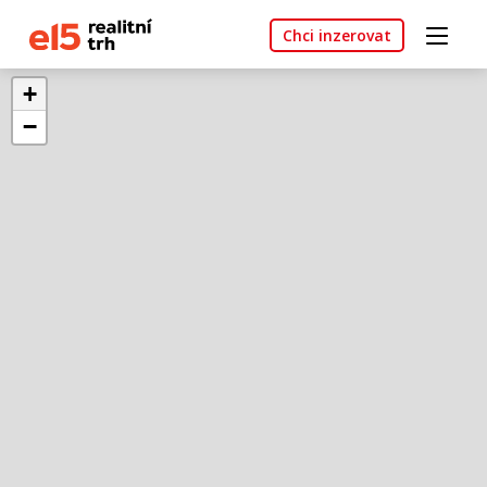
Chci inzerovat
+
−