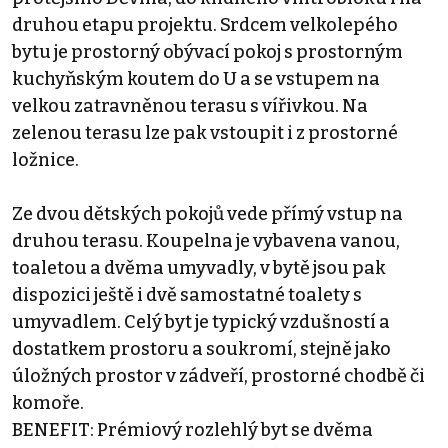
druhou etapu projektu. Srdcem velkolepého
bytu je prostorný obývací pokoj s prostorným
kuchyňským koutem do U a se vstupem na
velkou zatravněnou terasu s vířivkou. Na
zelenou terasu lze pak vstoupit i z prostorné
ložnice.
Ze dvou dětských pokojů vede přímý vstup na
druhou terasu. Koupelna je vybavena vanou,
toaletou a dvěma umyvadly, v bytě jsou pak
dispozici ještě i dvě samostatné toalety s
umyvadlem. Celý byt je typický vzdušností a
dostatkem prostoru a soukromí, stejně jako
úložných prostor v zádveří, prostorné chodbě či
komoře.
BENEFIT: Prémiový rozlehlý byt se dvěma