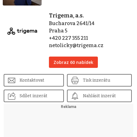
Trigema, a.s.
Bucharova 2641/14
Praha 5
+420 227 355 211
netolicky@trigema.cz
Zobraz 60 nabídek
Kontaktovat
Tisk inzerátu
Sdílet inzerát
Nahlásit inzerát