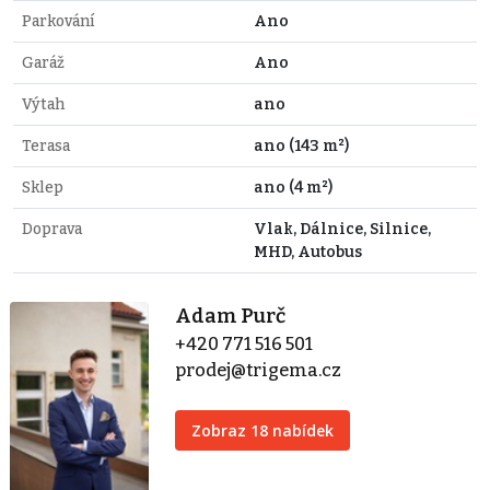
Parkování
Ano
Garáž
Ano
Výtah
ano
Terasa
ano (143 m²)
Sklep
ano (4 m²)
Doprava
Vlak, Dálnice, Silnice,
MHD, Autobus
Adam Purč
+420 771 516 501
prodej@trigema.cz
Zobraz 18 nabídek