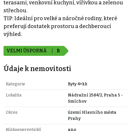
terasami, venkovní kuchyní, vířivkou a zelenou
střechou.
TIP: Ideální pro velké a náročné rodiny, které
preferují dostatek prostoru a dechberoucí
výhled.
VELMI ÚSPORNÁ
B
Údaje k nemovitosti
Kategorie
Byty 4+kk
Lokalita
Nádražní 2584/2, Praha 5 -
Smíchov
Okres
území Hlavního města
Prahy
Nízkoenergetický
ano