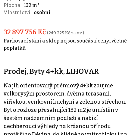
Plocha
132 m²
Vlastnictví
osobní
32 897 756 Kč
(249 225 Kč za m²)
Parkovací stání a sklep nejsou součástí ceny., včetně
poplatků
Prodej, Byty 4+kk, LIHOVAR
Na jih orientovaný prémiový 4+kk zaujme
velkorysým prostorem, dvěma terasami,
vířivkou, venkovní kuchyní a zelenou střechou.
Byt o rozloze přesahující 132 m2 je umístěn v
šestém nadzemním podlaží a nabízí
dechberoucí výhledy na krásnou přírodu
protějšího Děvína, do klidného vnitrobloku i na