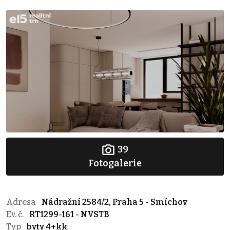
39
Fotogalerie
Adresa
Nádražní 2584/2, Praha 5 - Smíchov
Ev. č.
RT1299-161 - NVSTB
Typ
byty 4+kk