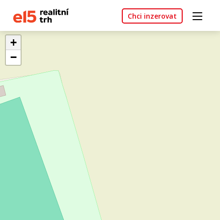
Chci inzerovat
+
−