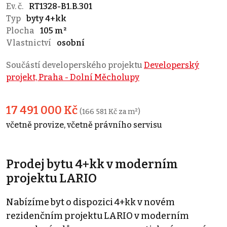
Ev. č.
RT1328-B1.B.301
Typ
byty 4+kk
Plocha
105 m²
Vlastnictví
osobní
Součástí developerského projektu
Developerský
projekt, Praha - Dolní Měcholupy
17 491 000 Kč
(166 581 Kč za m²)
včetně provize, včetně právního servisu
Prodej bytu 4+kk v moderním
projektu LARIO
Nabízíme byt o dispozici 4+kk v novém
rezidenčním projektu LARIO v moderním