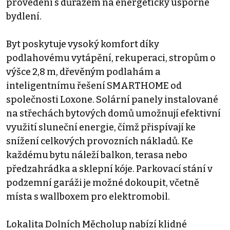
provedení s důrazem na energeticky úsporné
bydlení.
Byt poskytuje vysoký komfort díky
podlahovému vytápění, rekuperaci, stropům o
výšce 2,8 m, dřevěným podlahám a
inteligentnímu řešení SMARTHOME od
společnosti Loxone. Solární panely instalované
na střechách bytových domů umožnují efektivní
využití sluneční energie, čímž přispívají ke
snížení celkových provozních nákladů. Ke
každému bytu náleží balkon, terasa nebo
předzahrádka a sklepní kóje. Parkovací stání v
podzemní garáži je možné dokoupit, včetně
místa s wallboxem pro elektromobil.
Lokalita Dolních Měcholup nabízí klidné