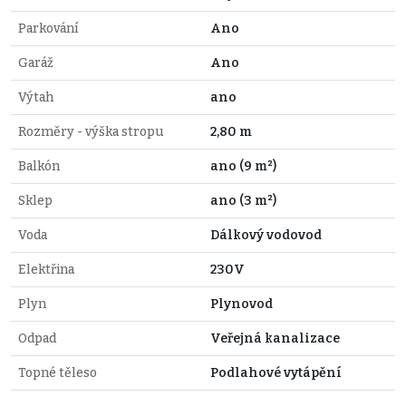
Parkování
Ano
Garáž
Ano
Výtah
ano
Rozměry - výška stropu
2,80 m
Balkón
ano (9 m²)
Sklep
ano (3 m²)
Voda
Dálkový vodovod
Elektřina
230V
Plyn
Plynovod
Odpad
Veřejná kanalizace
Topné těleso
Podlahové vytápění