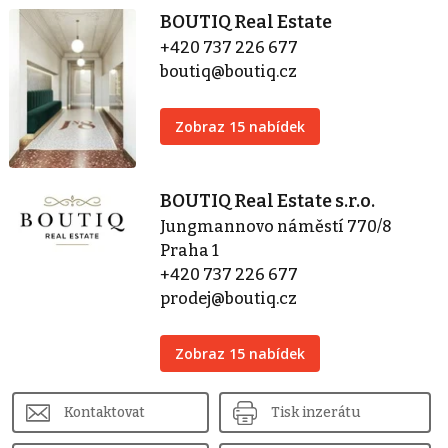
BOUTIQ Real Estate
+420 737 226 677
boutiq@boutiq.cz
Zobraz 15 nabídek
BOUTIQ Real Estate s.r.o.
Jungmannovo náměstí 770/8
Praha 1
+420 737 226 677
prodej@boutiq.cz
Zobraz 15 nabídek
Kontaktovat
Tisk inzerátu