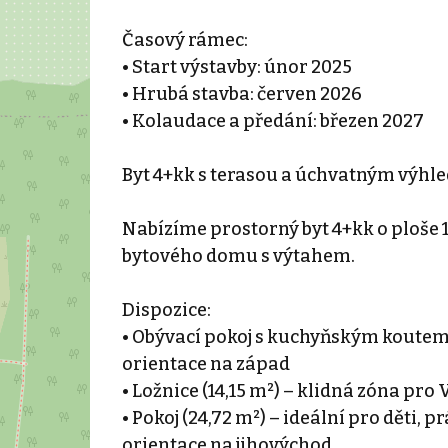
Časový rámec:
• Start výstavby: únor 2025
• Hrubá stavba: červen 2026
• Kolaudace a předání: březen 2027
Byt 4+kk s terasou a úchvatným výhl
Nabízíme prostorný byt 4+kk o ploše
bytového domu s výtahem.
Dispozice:
• Obývací pokoj s kuchyňským koutem (
orientace na západ
• Ložnice (14,15 m²) – klidná zóna pro
• Pokoj (24,72 m²) – ideální pro děti, p
orientace na jihovýchod