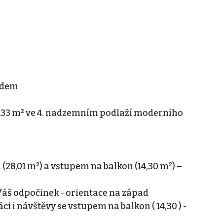
edem
 133 m² ve 4. nadzemním podlaží moderního
28,01 m²) a vstupem na balkon (14,30 m²) –
 Váš odpočinek - orientace na západ
ráci i návštěvy se vstupem na balkon ( 14,30 ) -