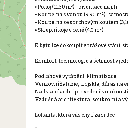
• Pokoj (11,30 m²) - orientace na jih
• Koupelna s vanou (9,90 m²) , samost
• Koupelna se sprchovým koutem (3,1
• Sklepní kóje v ceně (4,0 m²)
K bytu lze dokoupit garážové stání, 
Komfort, technologie a šetrnost v je
Podlahové vytápění, klimatizace,
Venkovní žaluzie, trojskla, důraz na
Nadstandardní provedení s možností
Vzdušná architektura, soukromí a vý
Lokalita, která vás chytí za srdce