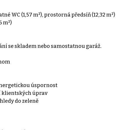
atné WC (1,57 m²), prostorná předsíň (12,32 m²)
6 m²)
stání se skladem nebo samostatnou garáž.
dnom
 energetickou úspornost
 klientských úprav
hledy do zeleně