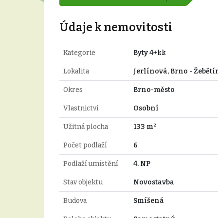
Údaje k nemovitosti
Kategorie
Byty 4+kk
Lokalita
Jerlínová, Brno - Žebětí
Okres
Brno-město
Vlastnictví
Osobní
Užitná plocha
133 m²
Počet podlaží
6
Podlaží umístění
4. NP
Stav objektu
Novostavba
Budova
Smíšená