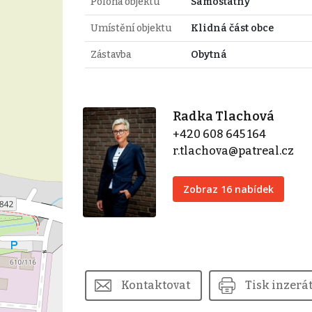
Poloha objektu
Samostatný
Umístění objektu
Klidná část obce
Zástavba
Obytná
Radka Tlachová
+420 608 645 164
r.tlachova@patreal.cz
Zobraz 16 nabídek
Kontaktovat
Tisk inzerá