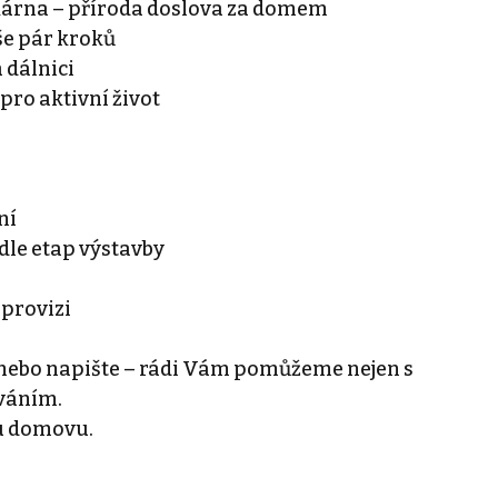
ekárna – příroda doslova za domem
vše pár kroků
 dálnici
 pro aktivní život
ní
le etap výstavby
 provizi
 nebo napište – rádi Vám pomůžeme nejen s
ováním.
u domovu.