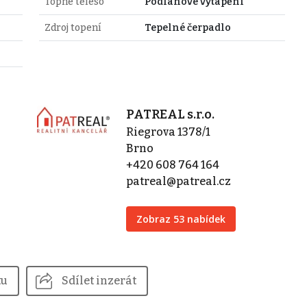
Topné těleso
Podlahové vytápění
Zdroj topení
Tepelné čerpadlo
PATREAL s.r.o.
Riegrova 1378/1
Brno
+420 608 764 164
patreal@patreal.cz
Zobraz 53 nabídek
tu
Sdílet inzerát