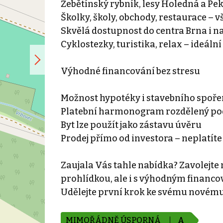
Žebětínský rybník, lesy Holedná a P
Školky, školy, obchody, restaurace – 
Skvělá dostupnost do centra Brna i na
Cyklostezky, turistika, relax – ideální
Výhodné financování bez stresu
Možnost hypotéky i stavebního spoře
Platební harmonogram rozdělený pod
Byt lze použít jako zástavu úvěru
Prodej přímo od investora – neplatíte
Zaujala Vás tahle nabídka? Zavolejte
prohlídkou, ale i s výhodným financ
Udělejte první krok ke svému novém
MIMOŘÁDNĚ ÚSPORNÁ
A