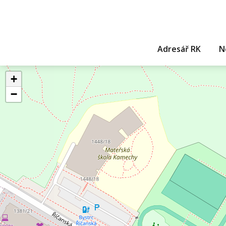
Adresář RK
N
+
−