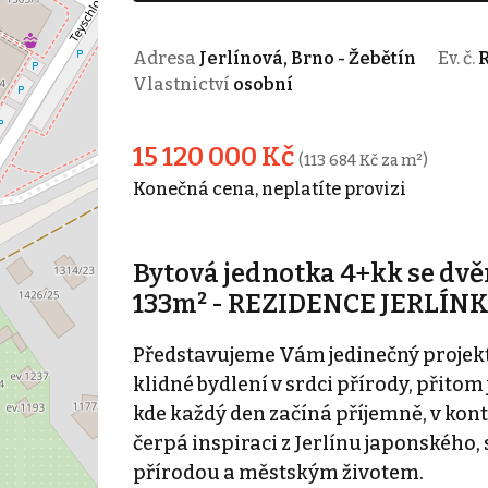
Adresa
Jerlínová, Brno - Žebětín
Ev. č.
R
Vlastnictví
osobní
15 120 000 Kč
(113 684 Kč za m²)
Konečná cena, neplatíte provizi
Bytová jednotka 4+kk se dv
133m² - REZIDENCE JERLÍNKA
Představujeme Vám jedinečný projekt 
klidné bydlení v srdci přírody, přitom
kde každý den začíná příjemně, v kont
čerpá inspiraci z Jerlínu japonského,
přírodou a městským životem.