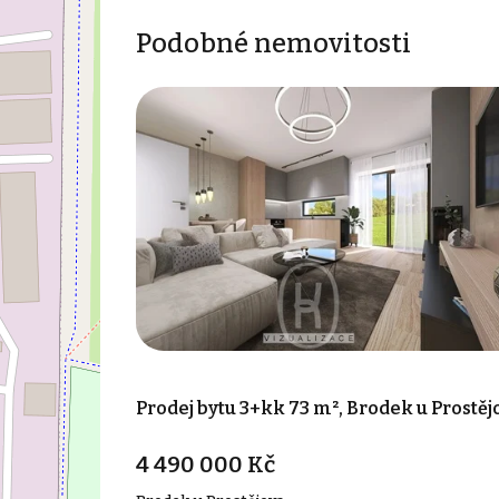
Podobné nemovitosti
Prodej bytu 3+kk 73 m², Brodek u Prostěj
4 490 000 Kč