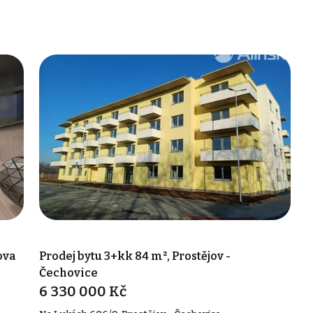
ova
Prodej bytu 3+kk 84 m², Prostějov -
Čechovice
6 330 000 Kč