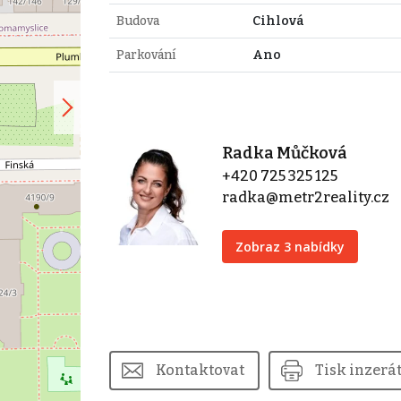
Budova
Cihlová
Parkování
Ano
Radka Můčková
+420 725 325 125
radka@metr2reality.cz
Zobraz 3 nabídky
Kontaktovat
Tisk inzerá