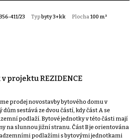
356-411/23
Typ
byty 3+kk
Plocha
100 m²
k v projektu REZIDENCE
me prodej novostavby bytového domu v
 dům sestává ze dvou částí, kdy část A se
emní podlaží. Bytové jednotky v této části mají
ny na slunnou jižní stranu. Část B je orientována
 nadzemními podlažími s bytovými jednotkami