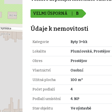
VELMI ÚSPORNÁ
B
Údaje k nemovitosti
Kategorie
Byty 3+kk
Lokalita
Plumlovská, Prostějov
Okres
Prostějov
Vlastnictví
Osobní
Užitná plocha
100 m²
Počet podlaží
4
Podlaží umístění
4. NP
Stav objektu
Ve výstavbě