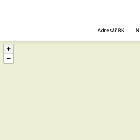
Adresář RK
N
+
−