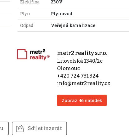
Elektřina
230V
Plyn
Plynovod
Odpad
Veřejná kanalizace
metr2 reality s.r.o.
Litovelská 1340/2c
Olomouc
+420 724 731 324
info@metr2reality.cz
Zobraz 46 nabídek
tu
Sdílet inzerát