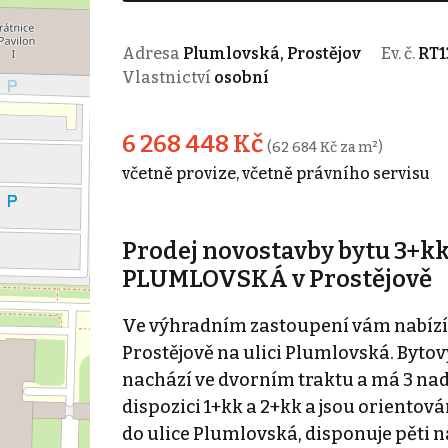
Adresa
Plumlovská, Prostějov
Ev. č.
RT1
Vlastnictví
osobní
6 268 448 Kč
(62 684 Kč za m²)
včetně provize, včetně právního servisu
Prodej novostavby bytu 3+k
PLUMLOVSKÁ v Prostějově
Ve výhradním zastoupení vám nabízí
Prostějově na ulici Plumlovská. Bytový
nachází ve dvorním traktu a má 3 nadz
dispozici 1+kk a 2+kk a jsou orientová
do ulice Plumlovská, disponuje pěti