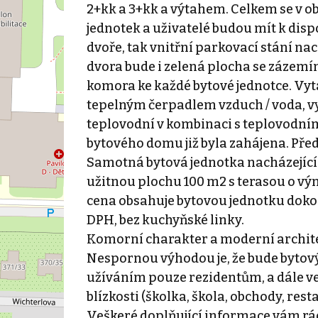
2+kk a 3+kk a výtahem. Celkem se v o
jednotek a uživatelé budou mít k disp
dvoře, tak vnitřní parkovací stání na
dvora bude i zelená plocha se zázemí
komora ke každé bytové jednotce. Vyt
tepelným čerpadlem vzduch / voda, v
teplovodní v kombinaci s teplovodním
bytového domu již byla zahájena. Př
Samotná bytová jednotka nacházející s
užitnou plochu 100 m2 s terasou o vý
cena obsahuje bytovou jednotku doko
DPH, bez kuchyňské linky.
Komorní charakter a moderní archite
Nespornou výhodou je, že bude byto
užíváním pouze rezidentům, a dále v
blízkosti (školka, škola, obchody, re
Veškeré doplňující informace vám rá