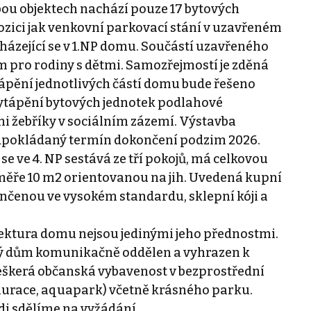
bou objektech nachází pouze 17 bytových
ozici jak venkovní parkovací stání v uzavřeném
cházející se v 1.NP domu. Součástí uzavřeného
m pro rodiny s dětmi. Samozřejmostí je zděná
ápění jednotlivých částí domu bude řešeno
ytápění bytových jednotek podlahové
i žebříky v sociálním zázemí. Výstavba
edpokládaný termín dokončení podzim 2026.
e ve 4. NP sestává ze tří pokojů, má celkovou
měře 10 m2 orientovanou na jih. Uvedená kupní
nčenou ve vysokém standardu, sklepní kóji a
ktura domu nejsou jedinými jeho přednostmi.
vý dům komunikačně oddělen a vyhrazen k
eškerá občanská vybavenost v bezprostřední
staurace, aquapark) včetně krásného parku.
di sdělíme na vyžádání.