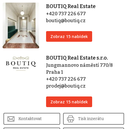
BOUTIQ Real Estate
+420 737 226 677
boutiq@boutiq.cz
Zobraz 15 nabídek
BOUTIQ Real Estate s.r.o.
Jungmannovo náměstí 770/8
Praha 1
+420 737 226 677
prodej@boutiq.cz
Zobraz 15 nabídek
Kontaktovat
Tisk inzerátu