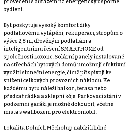
provedení s důrazem na energeticky úsporné
bydlení.
Byt poskytuje vysoký komfort díky
podlahovému vytápění, rekuperaci, stropům o
výšce 2,8 m, dřevěným podlahám a
inteligentnímu řešení SMARTHOME od
společnosti Loxone. Solární panely instalované
na střechách bytových domů umožnují efektivní
využití sluneční energie, čímž přispívají ke
snížení celkových provozních nákladů. Ke
každému bytu náleží balkon, terasa nebo
předzahrádka a sklepní kóje. Parkovací stání v
podzemní garáži je možné dokoupit, včetně
místa s wallboxem pro elektromobil.
Lokalita Dolních Měcholup nabízí klidné