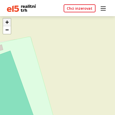
Chci inzerovat
+
−