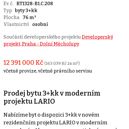
Ev. č.
RT1328-B1.C.208
Typ
byty 3+kk
Plocha
76 m²
Vlastnictví
osobní
Součástí developerského projektu
Developerský
projekt, Praha - Dolní Měcholupy
12 391 000 Kč
(163 039 Kč za m²)
včetně provize, včetně právního servisu
Prodej bytu 3+kk v moderním
projektu LARIO
Nabízíme byt o dispozici 3+kk v novém
rezidenčním projektu LARIO v moderním