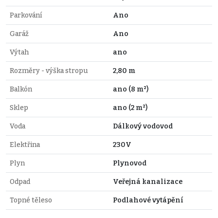
Parkování
Ano
Garáž
Ano
Výtah
ano
Rozměry - výška stropu
2,80 m
Balkón
ano (8 m²)
Sklep
ano (2 m²)
Voda
Dálkový vodovod
Elektřina
230V
Plyn
Plynovod
Odpad
Veřejná kanalizace
Topné těleso
Podlahové vytápění