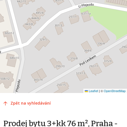
Leaflet
|
©
OpenStreetMap
Zpět na vyhledávání
Prodej bytu 3+kk 76 m², Praha -