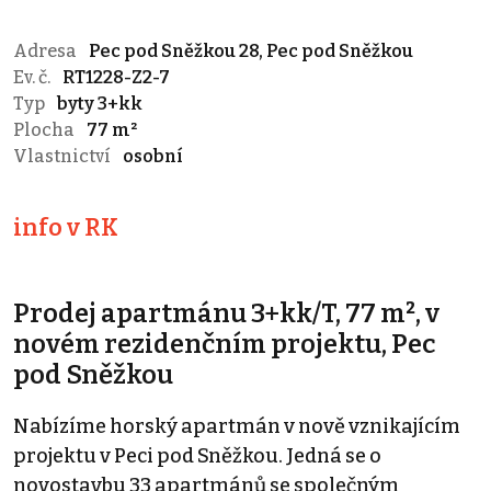
Adresa
Pec pod Sněžkou 28, Pec pod Sněžkou
Ev. č.
RT1228-Z2-7
Typ
byty 3+kk
Plocha
77 m²
Vlastnictví
osobní
info v RK
Prodej apartmánu 3+kk/T, 77 m², v
novém rezidenčním projektu, Pec
pod Sněžkou
Nabízíme horský apartmán v nově vznikajícím
projektu v Peci pod Sněžkou. Jedná se o
novostavbu 33 apartmánů se společným