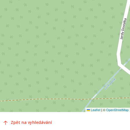
Leaflet
|
©
OpenStreetMap
Zpět na vyhledávání