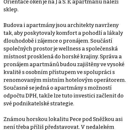
Orientace oken je na J a S. K apartmánu náleží
sklep.
Budova i apartmány jsou architekty navrženy
tak, aby poskytovaly komfort a pohodlí a lákaly
dlouhodobě i zájemce o pronájem. Součástí
společných prostor je wellness a společenská
místnost prosklená do horské krajiny. Správa a
pronájem apartmánů budou zajištěny ve vysoké
kvalitě s osobním přístupem ve spolupráci s
renomovaným místním hotelovým operátorem.
Současně se jedná o apartmány s možností
odpočtu DPH, takže lze tuto investici začlenit do
své podnikatelské strategie.
Známou horskou lokalitu Pece pod Sněžkou asi
není třeba příliš představovat. V nedalekém