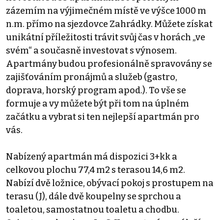
zázemím na výjimečném místě ve výšce 1000 m
n.m. přímo na sjezdovce Zahrádky. Můžete získat
unikátní příležitosti trávit svůj čas v horách „ve
svém“ a současně investovat s výnosem.
Apartmány budou profesionálně spravovány se
zajišťováním pronájmů a služeb (gastro,
doprava, horský program apod.). To vše se
formuje a vy můžete být při tom na úplném
začátku a vybrat si ten nejlepší apartmán pro
vás.
Nabízený apartmán má dispozici 3+kk a
celkovou plochu 77,4 m2 s terasou 14,6 m2.
Nabízí dvě ložnice, obývací pokoj s prostupem na
terasu (J), dále dvě koupelny se sprchou a
toaletou, samostatnou toaletu a chodbu.