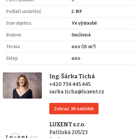
Podlaží umístění
2. NP
Stav objektu
Ve výstavbě
Budova
Smíšená
Terasa
ano (15 m²)
Sklep
ano
Ing. Šárka Tichá
+420 734 445 445
sarka.ticha@luxent.cz
Zobraz 36 nabídek
LUXENT s.r.o.
Pařížská 205/23