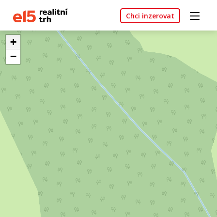
Chci inzerovat
+
−