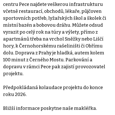
centru Pece najdete veškerou infrastrukturu
včetně restaurací, obchodů, lékaře, půjčoven
sportovních potřeb, lyžařských škol a školek či
místní bazén a bobovou dráhu. Můžete odsud
vyrazit po celý rok na túry a výlety, přímo z
apartmánů třeba na vrchol Sněžky nebo Liščí
hory, k Černohorskému rašeliništi či Obřímu
dolu. Doprava z Prahy je hladká, autem kolem
100 minut z Černého Mostu. Parkování a
dopravu v rámci Pece pak zajistí provozovatel
projektu.
Předpokládaná kolaudace projektu do konce
roku 2026.
Bližší informace poskytne naše makléřka.