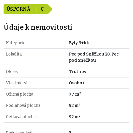
ÚSPORNÁ
C
Údaje k nemovitosti
Kategorie
Byty 3+kk
Lokalita
Pec pod Sněžkou 28, Pec
pod Sněžkou
Okres
Trutnov
Vlastnictví
Osobní
Užitná plocha
77 m²
Podlahová plocha
92 m²
Celková plocha
92 m²
Počet podlaží
3