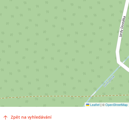
Leaflet
|
©
OpenStreetMap
Zpět na vyhledávání