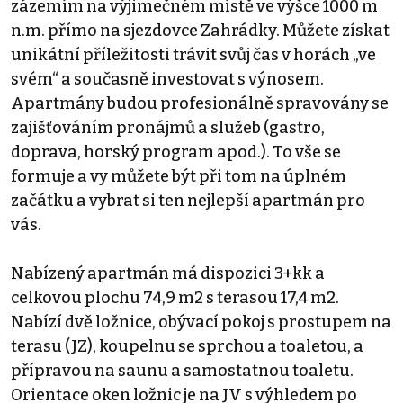
zázemím na výjimečném místě ve výšce 1000 m
n.m. přímo na sjezdovce Zahrádky. Můžete získat
unikátní příležitosti trávit svůj čas v horách „ve
svém“ a současně investovat s výnosem.
Apartmány budou profesionálně spravovány se
zajišťováním pronájmů a služeb (gastro,
doprava, horský program apod.). To vše se
formuje a vy můžete být při tom na úplném
začátku a vybrat si ten nejlepší apartmán pro
vás.
Nabízený apartmán má dispozici 3+kk a
celkovou plochu 74,9 m2 s terasou 17,4 m2.
Nabízí dvě ložnice, obývací pokoj s prostupem na
terasu (JZ), koupelnu se sprchou a toaletou, a
přípravou na saunu a samostatnou toaletu.
Orientace oken ložnic je na JV s výhledem po