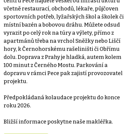
centru Pece najdete veškerou infrastrukturu
včetně restaurací, obchodů, lékaře, půjčoven
sportovních potřeb, lyžařských škol a školek či
místní bazén a bobovou dráhu. Můžete odsud
vyrazit po celý rok na túry a výlety, přímo z
apartmánů třeba na vrchol Sněžky nebo Liščí
hory, k Černohorskému rašeliništi či Obřímu
dolu. Doprava z Prahy je hladká, autem kolem
100 minut z Černého Mostu. Parkování a
dopravu v rámci Pece pak zajistí provozovatel
projektu.
Předpokládaná kolaudace projektu do konce
roku 2026.
Bližší informace poskytne naše makléřka.