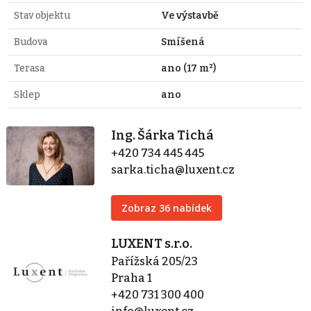
Stav objektu
Ve výstavbě
Budova
Smíšená
Terasa
ano (17 m²)
Sklep
ano
Ing. Šárka Tichá
+420 734 445 445
sarka.ticha@luxent.cz
Zobraz 36 nabídek
LUXENT s.r.o.
Pařížská 205/23
Praha 1
+420 731 300 400