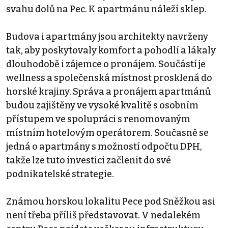
svahu dolů na Pec. K apartmánu náleží sklep.
Budova i apartmány jsou architekty navrženy
tak, aby poskytovaly komfort a pohodlí a lákaly
dlouhodobě i zájemce o pronájem. Součástí je
wellness a společenská místnost prosklená do
horské krajiny. Správa a pronájem apartmánů
budou zajištěny ve vysoké kvalitě s osobním
přístupem ve spolupráci s renomovaným
místním hotelovým operátorem. Současně se
jedná o apartmány s možností odpočtu DPH,
takže lze tuto investici začlenit do své
podnikatelské strategie.
Známou horskou lokalitu Pece pod Sněžkou asi
není třeba příliš představovat. V nedalekém