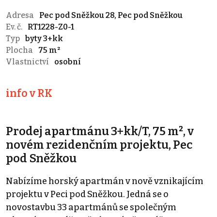
Adresa
Pec pod Sněžkou 28, Pec pod Sněžkou
Ev. č.
RT1228-Z0-1
Typ
byty 3+kk
Plocha
75 m²
Vlastnictví
osobní
info v RK
Prodej apartmánu 3+kk/T, 75 m², v
novém rezidenčním projektu, Pec
pod Sněžkou
Nabízíme horský apartmán v nově vznikajícím
projektu v Peci pod Sněžkou. Jedná se o
novostavbu 33 apartmánů se společným