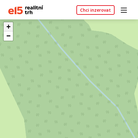
Chci inzerovat
+
−