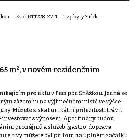
žkou
Ev. č.
RT1228-Z2-1
Typ
byty 3+kk
 65 m², v novém rezidenčním
kajícím projektu v Peci pod Sněžkou. Jedná se
čným zázemím na výjimečném místě ve výšce
ky. Můžete získat unikátní příležitosti trávit
sně investovat s výnosem. Apartmány budou
áním pronájmů a služeb (gastro, doprava,
muje a vy můžete být při tom na úplném začátku