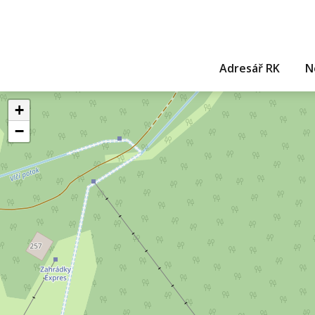
Adresář RK
N
+
−