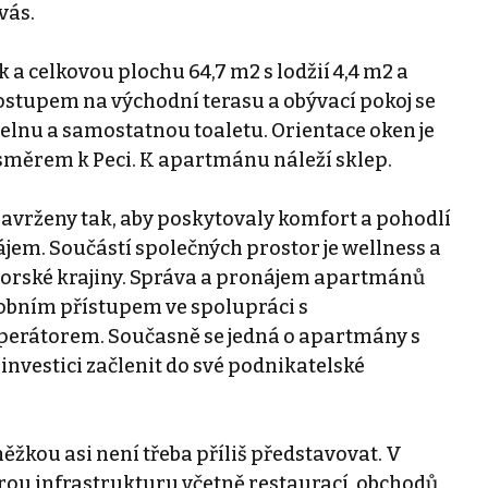
vás.
a celkovou plochu 64,7 m2 s lodžií 4,4 m2 a
rostupem na východní terasu a obývací pokoj se
pelnu a samostatnou toaletu. Orientace oken je
směrem k Peci. K apartmánu náleží sklep.
avrženy tak, aby poskytovaly komfort a pohodlí
jem. Součástí společných prostor je wellness a
orské krajiny. Správa a pronájem apartmánů
osobním přístupem ve spolupráci s
rátorem. Současně se jedná o apartmány s
investici začlenit do své podnikatelské
žkou asi není třeba příliš představovat. V
ou infrastrukturu včetně restaurací, obchodů,