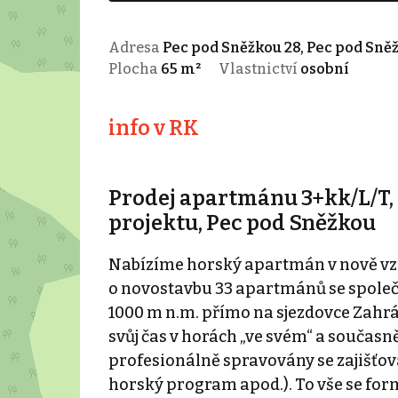
Adresa
Pec pod Sněžkou 28, Pec pod Sně
Plocha
65 m²
Vlastnictví
osobní
info v RK
Prodej apartmánu 3+kk/L/T,
projektu, Pec pod Sněžkou
Nabízíme horský apartmán v nově vzni
o novostavbu 33 apartmánů se spole
1000 m n.m. přímo na sjezdovce Zahrád
svůj čas v horách „ve svém“ a souča
profesionálně spravovány se zajišťov
horský program apod.). To vše se for