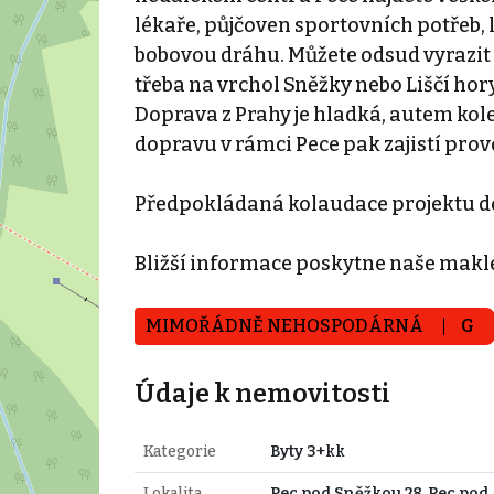
lékaře, půjčoven sportovních potřeb, l
bobovou dráhu. Můžete odsud vyrazit 
třeba na vrchol Sněžky nebo Liščí hor
Doprava z Prahy je hladká, autem kol
dopravu v rámci Pece pak zajistí prov
Předpokládaná kolaudace projektu do
Bližší informace poskytne naše makl
MIMOŘÁDNĚ NEHOSPODÁRNÁ
G
Údaje k nemovitosti
Kategorie
Byty 3+kk
Lokalita
Pec pod Sněžkou 28, Pec pod