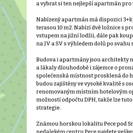
a vybrat si ten nejlepší apartmán pro 
Nabízený apartmán má dispozici 3+kk 
terasou 10 m2. Nabízí dvě ložnice s p
vstupem na jižní lodžii, dále pak kou
na JV a SV s výhledem dolů po svahu 
Budova i apartmány jsou architekty n
a lákaly dlouhodobě i zájemce o proná
společenská místnost prosklená do h
budou zajištěny ve vysoké kvalitě s 
renomovaným místním hotelovým ope
možností odpočtu DPH, takže lze tuto 
strategie.
Známou horskou lokalitu Pece pod Sně
nedalekém centru Pece najdete vešker