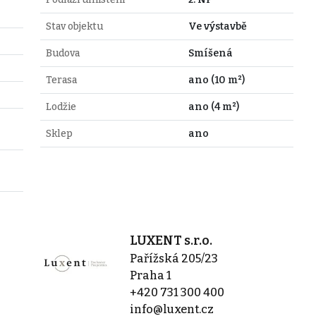
Stav objektu
Ve výstavbě
Budova
Smíšená
Terasa
ano (10 m²)
Lodžie
ano (4 m²)
Sklep
ano
LUXENT s.r.o.
Pařížská 205/23
Praha 1
+420 731 300 400
info@luxent.cz