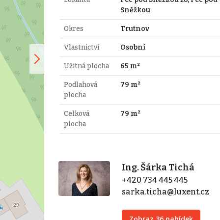
Sněžkou
Okres
Trutnov
Vlastnictví
Osobní
Užitná plocha
65 m²
Podlahová
79 m²
plocha
Celková
79 m²
plocha
Ing. Šárka Tichá
+420 734 445 445
sarka.ticha@luxent.cz
Zobraz 36 nabídek