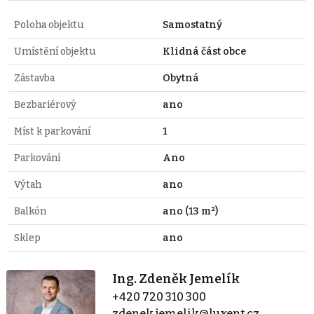
Poloha objektu
Samostatný
Umístění objektu
Klidná část obce
Zástavba
Obytná
Bezbariérový
ano
Míst k parkování
1
Parkování
Ano
Výtah
ano
Balkón
ano (13 m²)
Sklep
ano
Ing. Zdeněk Jemelík
+420 720 310 300
zdenek.jemelik@luxent.cz