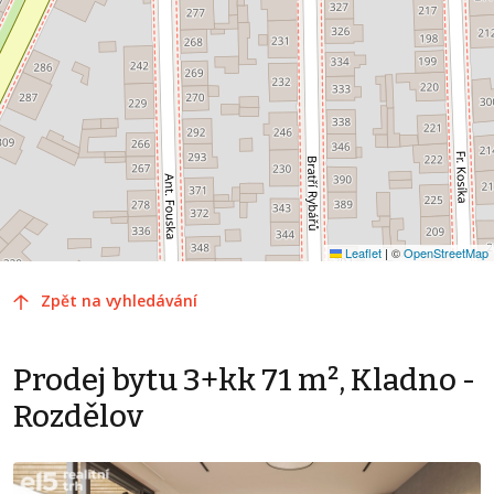
Leaflet
|
©
OpenStreetMap
Zpět na vyhledávání
Prodej bytu 3+kk 71 m², Kladno -
Rozdělov