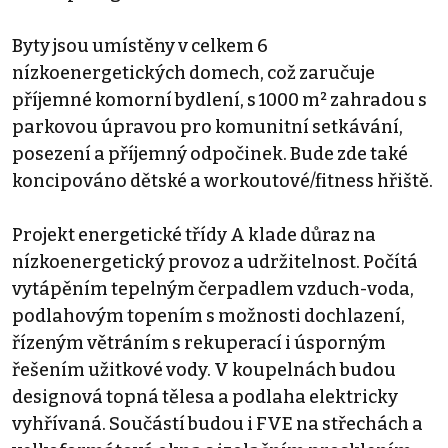
Byty jsou umístěny v celkem 6
nízkoenergetických domech, což zaručuje
příjemné komorní bydlení, s 1000 m² zahradou s
parkovou úpravou pro komunitní setkávání,
posezení a příjemný odpočinek. Bude zde také
koncipováno dětské a workoutové/fitness hřiště.
Projekt energetické třídy A klade důraz na
nízkoenergetický provoz a udržitelnost. Počítá
vytápěním tepelným čerpadlem vzduch-voda,
podlahovým topením s možnosti dochlazení,
řízeným větráním s rekuperací i úsporným
řešením užitkové vody. V koupelnách budou
designová topná tělesa a podlaha elektricky
vyhřívaná. Součástí budou i FVE na střechách a