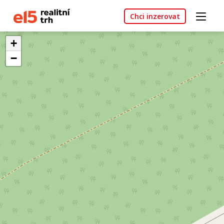
Chci inzerovat
+
−