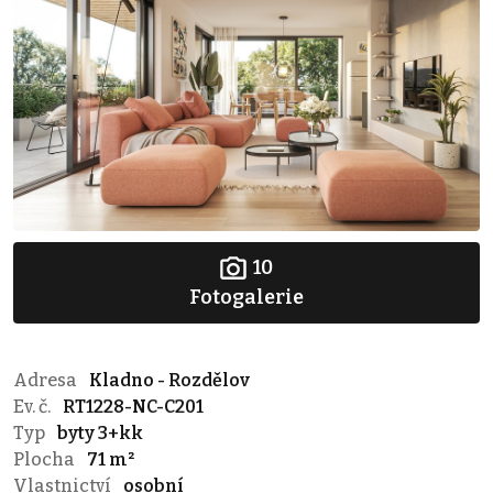
10
Fotogalerie
Adresa
Kladno - Rozdělov
Ev. č.
RT1228-NC-C201
Typ
byty 3+kk
Plocha
71 m²
Vlastnictví
osobní