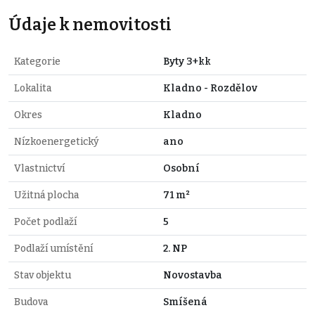
Údaje k nemovitosti
Kategorie
Byty 3+kk
Lokalita
Kladno - Rozdělov
Okres
Kladno
Nízkoenergetický
ano
Vlastnictví
Osobní
Užitná plocha
71 m²
Počet podlaží
5
Podlaží umístění
2. NP
Stav objektu
Novostavba
Budova
Smíšená