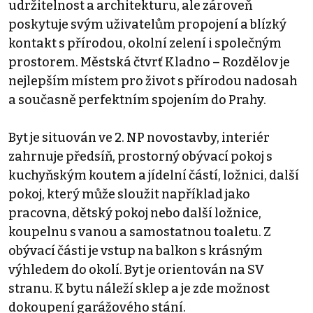
udržitelnost a architekturu, ale zároveň
poskytuje svým uživatelům propojení a blízký
kontakt s přírodou, okolní zelení i společným
prostorem. Městská čtvrť Kladno – Rozdělov je
nejlepším místem pro život s přírodou nadosah
a současně perfektním spojením do Prahy.
Byt je situován ve 2. NP novostavby, interiér
zahrnuje předsíň, prostorný obývací pokoj s
kuchyňským koutem a jídelní částí, ložnici, další
pokoj, který může sloužit například jako
pracovna, dětský pokoj nebo další ložnice,
koupelnu s vanou a samostatnou toaletu. Z
obývací části je vstup na balkon s krásným
výhledem do okolí. Byt je orientován na SV
stranu. K bytu náleží sklep a je zde možnost
dokoupení garážového stání.