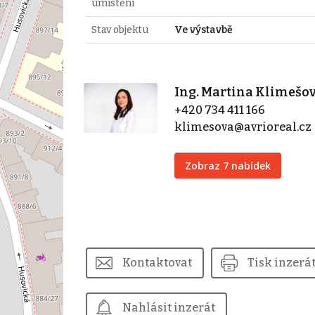
umístění
Stav objektu
Ve výstavbě
Ing. Martina Klimešo
+420 734 411 166
klimesova@avrioreal.cz
Zobraz 7 nabídek
Kontaktovat
Tisk inzerá
Nahlásit inzerát