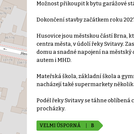
Možnost přikoupit k bytu garážové s
Dokončení stavby začátkem roku 2027
Husovice jsou městskou částí Brna, k
centra města, v údolí řeky Svitavy. Za
domu a snadné napojení na městský o
autem i MHD.
Mateřská škola, základní škola a gymn
nacházejí také supermarkety několika 
Podél řeky Svitavy se táhne oblíbená 
procházky.
VELMI ÚSPORNÁ
B