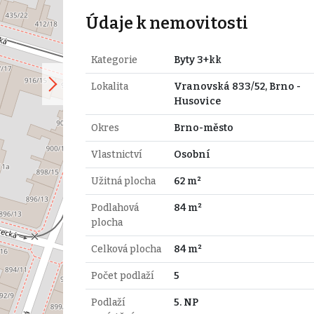
Údaje k nemovitosti
Kategorie
Byty 3+kk
Lokalita
Vranovská 833/52, Brno -
Husovice
Okres
Brno-město
Vlastnictví
Osobní
Užitná plocha
62 m²
Podlahová
84 m²
plocha
Celková plocha
84 m²
Počet podlaží
5
Podlaží
5. NP