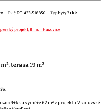
ce
Ev. č.
RT1433-518850
Typ
byty 3+kk
perský projekt, Brno - Husovice
 m², terasa 19 m²
ře.
ozici 3+kk a výměře 62 m² v projektu Vranovské