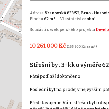
Adresa
Vranovská 833/52, Brno - Husovi
Plocha
62 m²
Vlastnictví
osobní
Součástí developerského projektu
Develo
10 261 000 Kč
(165 500 Kč za m²)
Střešní byt 3+kk o výměře 62
Páté podlaží dokončeno!
Poslední byt na prodej v nejvyšším pat
Představujeme Vám střešní byt o disp