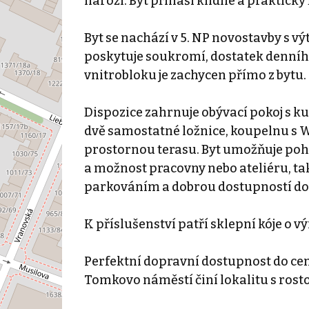
nároží. Byt přináší klidné a prakticky
Byt se nachází v 5. NP novostavby s v
poskytuje soukromí, dostatek denníh
vnitrobloku je zachycen přímo z bytu.
Dispozice zahrnuje obývací pokoj s 
dvě samostatné ložnice, koupelnu s WC
prostornou terasu. Byt umožňuje pohod
a možnost pracovny nebo ateliéru, tak
parkováním a dobrou dostupností do 
K příslušenství patří sklepní kóje o v
Perfektní dopravní dostupnost do cen
Tomkovo náměstí činí lokalitu s ros