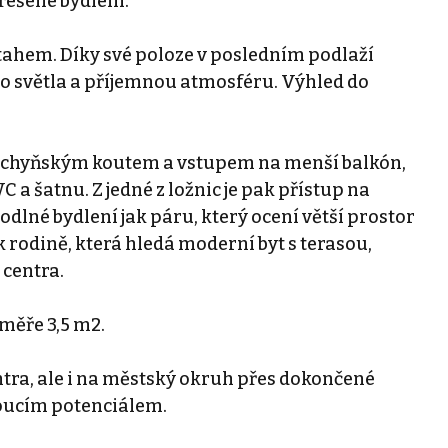
 řešené bydlení.
ýtahem. Díky své poloze v posledním podlaží
o světla a příjemnou atmosféru. Výhled do
kuchyňským koutem a vstupem na menší balkón,
 a šatnu. Z jedné z ložnic je pak přístup na
lné bydlení jak páru, který ocení větší prostor
 rodině, která hledá moderní byt s terasou,
centra.
ýměře 3,5 m2.
tra, ale i na městský okruh přes dokončené
toucím potenciálem.