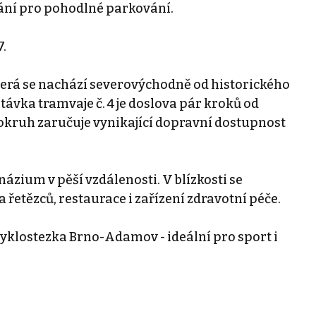
tání pro pohodlné parkování.
.
terá se nachází severovýchodně od historického
stávka tramvaje č. 4 je doslova pár kroků od
kruh zaručuje vynikající dopravní dostupnost
ázium v pěší vzdálenosti. V blízkosti se
řetězců, restaurace i zařízení zdravotní péče.
cyklostezka Brno-Adamov - ideální pro sport i