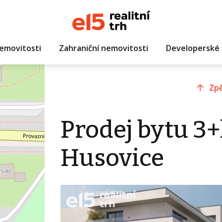
emovitosti
Zahraniční nemovitosti
Developerské 
Zpě
Prodej bytu 3+
Husovice