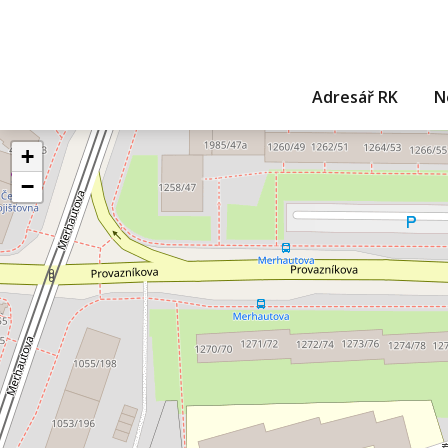
Adresář RK
N
+
−