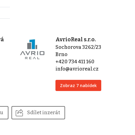
vá
AvrioReal s.r.o.
Sochorova 3262/23
Brno
+420 734 411 160
info@avrioreal.cz
Zobraz 7 nabídek
tu
Sdílet inzerát