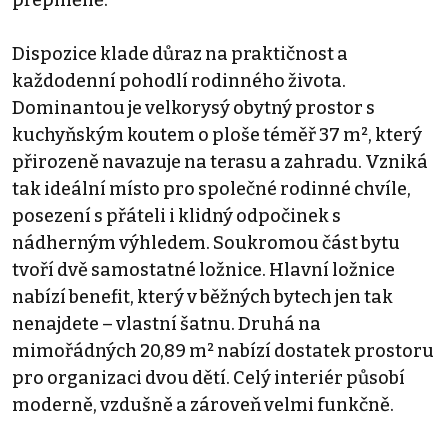
přeplněně.
Dispozice klade důraz na praktičnost a
každodenní pohodlí rodinného života.
Dominantou je velkorysý obytný prostor s
kuchyňským koutem o ploše téměř 37 m², který
přirozeně navazuje na terasu a zahradu. Vzniká
tak ideální místo pro společné rodinné chvíle,
posezení s přáteli i klidný odpočinek s
nádherným výhledem. Soukromou část bytu
tvoří dvě samostatné ložnice. Hlavní ložnice
nabízí benefit, který v běžných bytech jen tak
nenajdete – vlastní šatnu. Druhá na
mimořádných 20,89 m² nabízí dostatek prostoru
pro organizaci dvou dětí. Celý interiér působí
moderně, vzdušně a zároveň velmi funkčně.