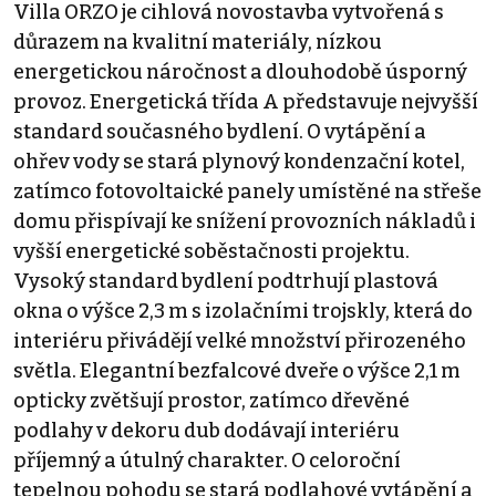
Villa ORZO je cihlová novostavba vytvořená s
důrazem na kvalitní materiály, nízkou
energetickou náročnost a dlouhodobě úsporný
provoz. Energetická třída A představuje nejvyšší
standard současného bydlení. O vytápění a
ohřev vody se stará plynový kondenzační kotel,
zatímco fotovoltaické panely umístěné na střeše
domu přispívají ke snížení provozních nákladů i
vyšší energetické soběstačnosti projektu.
Vysoký standard bydlení podtrhují plastová
okna o výšce 2,3 m s izolačními trojskly, která do
interiéru přivádějí velké množství přirozeného
světla. Elegantní bezfalcové dveře o výšce 2,1 m
opticky zvětšují prostor, zatímco dřevěné
podlahy v dekoru dub dodávají interiéru
příjemný a útulný charakter. O celoroční
tepelnou pohodu se stará podlahové vytápění a