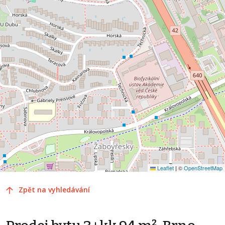
Leaflet
|
©
OpenStreetMap
Zpět na vyhledávání