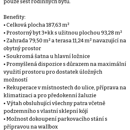
pouze šest rodinných bytů.
Benefity:
• Celková plocha 187,63 m²
• Prostorný byt 3+kk s užitnou plochou 93,28 m²
• Zahrada 79,50 m² a terasa 11,24 m² navazující na
obytný prostor
• Soukromá šatna u hlavní ložnice
• Promyšlená dispozice s důrazem na maximální
využití prostoru pro dostatek úložných
možností
• Rekuperace v místnostech do ulice, příprava na
klimatizaci a pro předokenní žaluzie
• Výtah obsluhující všechny patra včetně
podzemního s vlastní sklepní kójí
• Možnost dokoupení parkovacího stání s
přípravou na wallbox