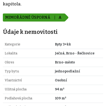
kapitola.
MIMOŘÁDNĚ ÚSPORNÁ
A
Údaje k nemovitosti
Kategorie
Byty 3+kk
Lokalita
Ječná, Brno - Řečkovice
Okres
Brno-město
Typ bytu
jednopodlažní
Vlastnictví
Osobní
Užitná plocha
94 m²
Podlahová plocha
109 m²