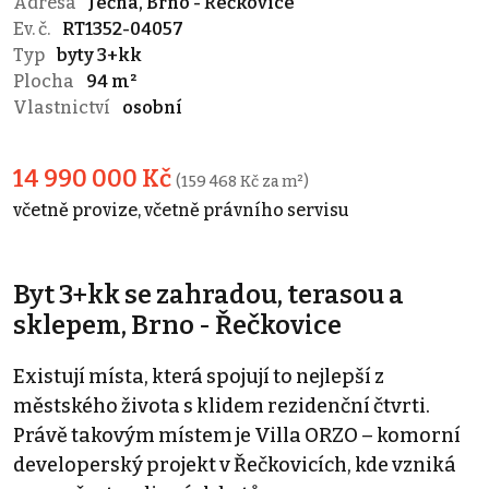
Adresa
Ječná, Brno - Řečkovice
Ev. č.
RT1352-04057
Typ
byty 3+kk
Plocha
94 m²
Vlastnictví
osobní
14 990 000 Kč
(159 468 Kč za m²)
včetně provize, včetně právního servisu
Byt 3+kk se zahradou, terasou a
sklepem, Brno - Řečkovice
Existují místa, která spojují to nejlepší z
městského života s klidem rezidenční čtvrti.
Právě takovým místem je Villa ORZO – komorní
developerský projekt v Řečkovicích, kde vzniká