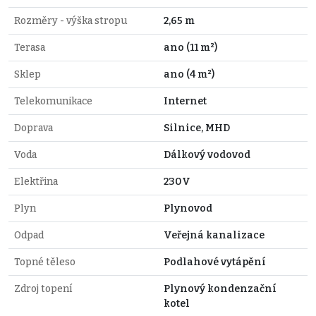
Rozměry - výška stropu
2,65 m
Terasa
ano (11 m²)
Sklep
ano (4 m²)
Telekomunikace
Internet
Doprava
Silnice, MHD
Voda
Dálkový vodovod
Elektřina
230V
Plyn
Plynovod
Odpad
Veřejná kanalizace
Topné těleso
Podlahové vytápění
Zdroj topení
Plynový kondenzační
kotel