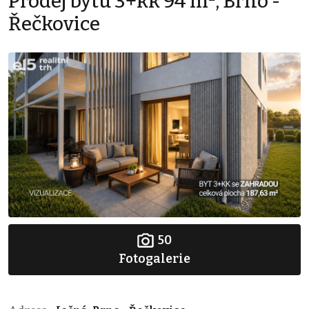
Prodej bytu 3+kk 94 m², Brno -
Řečkovice
50
Fotogalerie