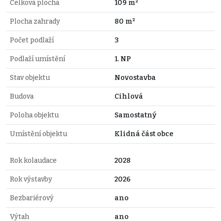
Celková plocha
109 m²
Plocha zahrady
80 m²
Počet podlaží
3
Podlaží umístění
1. NP
Stav objektu
Novostavba
Budova
Cihlová
Poloha objektu
Samostatný
Umístění objektu
Klidná část obce
Rok kolaudace
2028
Rok výstavby
2026
Bezbariérový
ano
Výtah
ano