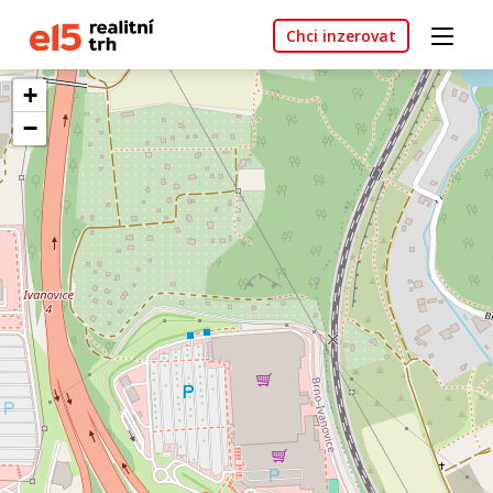
Chci inzerovat
+
−