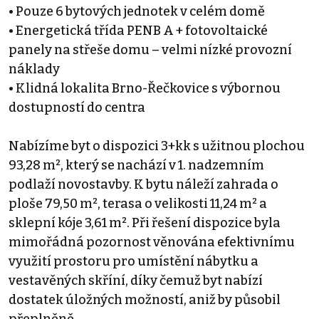
• Pouze 6 bytových jednotek v celém domě
• Energetická třída PENB A + fotovoltaické
panely na střeše domu – velmi nízké provozní
náklady
• Klidná lokalita Brno-Řečkovice s výbornou
dostupností do centra
Nabízíme byt o dispozici 3+kk s užitnou plochou
93,28 m², který se nachází v 1. nadzemním
podlaží novostavby. K bytu náleží zahrada o
ploše 79,50 m², terasa o velikosti 11,24 m² a
sklepní kóje 3,61 m². Při řešení dispozice byla
mimořádná pozornost věnována efektivnímu
využití prostoru pro umístění nábytku a
vestavěných skříní, díky čemuž byt nabízí
dostatek úložných možností, aniž by působil