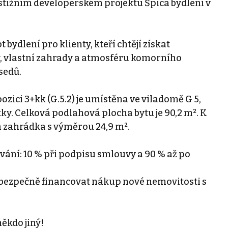
estižním developerském projektu Špica bydlení v
bydlení pro klienty, kteří chtějí získat
y, vlastní zahrady a atmosféru komorního
sedů.
zici 3+kk (G.5.2) je umístěna ve viladomě G 5,
tky. Celková podlahová plocha bytu je 90,2 m². K
² a zahrádka s výměrou 24,9 m².
ání: 10 % při podpisu smlouvy a 90 % až po
ějí bezpečně financovat nákup nové nemovitosti s
někdo jiný!