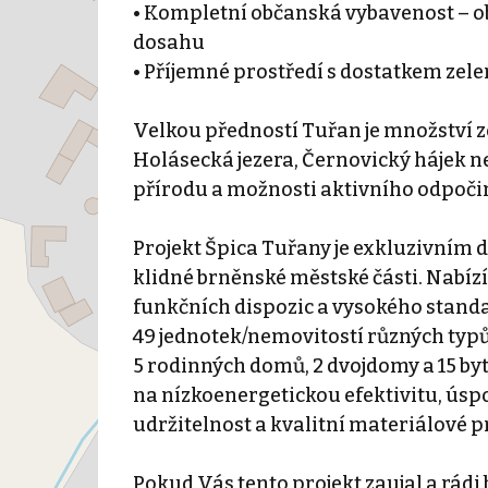
• Kompletní občanská vybavenost – obc
dosahu
• Příjemné prostředí s dostatkem zel
Velkou předností Tuřan je množství zel
Holásecká jezera, Černovický hájek n
přírodu a možnosti aktivního odpoč
Projekt Špica Tuřany je exkluzivním 
klidné brněnské městské části. Nabíz
funkčních dispozic a vysokého stand
49 jednotek/nemovitostí různých typů
5 rodinných domů, 2 dvojdomy a 15 by
na nízkoenergetickou efektivitu, ús
udržitelnost a kvalitní materiálové p
Pokud Vás tento projekt zaujal a rádi 