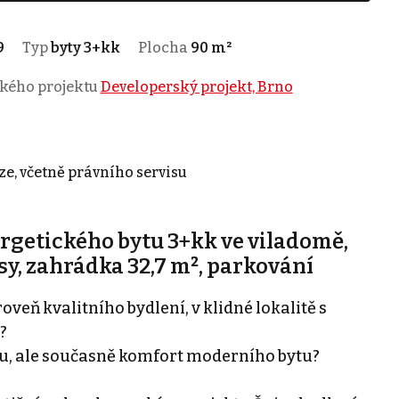
9
Typ
byty 3+kk
Plocha
90 m²
ského projektu
Developerský projekt, Brno
ze, včetně právního servisu
rgetického bytu 3+kk ve viladomě,
asy, zahrádka 32,7 m², parkování
eň kvalitního bydlení, v klidné lokalitě s
?
, ale současně komfort moderního bytu?