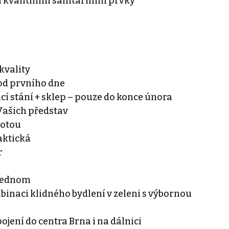
á kvalitními sanitárními prvky
kvality
 od prvního dne
cí stání + sklep – pouze do konce února
 Vašich představ
notou
raktická
r
 jednom
binaci klidného bydlení v zeleni s výbornou
ojení do centra Brna i na dálnici