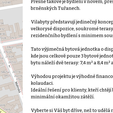
Přesně takové je bydlení v novém, pr
brněnských Tuřanech.
Vilabyty představují jedinečný koncept 
velkorysé dispozice, soukromé teras
rezidenčního bydlení s minimem sou
Tato výjimečná bytová jednotka o dispo
kde jsou celkově pouze 3 bytové jedno
bytu náleží dvě terasy: 7,4 m² a 8,4 m
Výhodou projektu je výhodné financov
kolaudaci.
Ideální řešení pro klienty, kteří cht
minimální okamžitou zátěží.
Vyberte si Váš byt dříve, než to udělá 