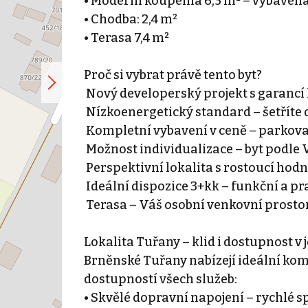
• Moderní koupelna 6,5 m² – vybaven
• Chodba: 2,4 m²
• Terasa 7,4 m²
Proč si vybrat právě tento byt?
️ Nový developerský projekt s garancí 
️ Nízkoenergetický standard – šetříte
️ Kompletní vybavení v ceně – parkova
️ Možnost individualizace – byt podle
️ Perspektivní lokalita s rostoucí hod
️ Ideální dispozice 3+kk – funkční a p
️ Terasa – Váš osobní venkovní prosto
Lokalita Tuřany – klid i dostupnost v
Brněnské Tuřany nabízejí ideální kom
dostupností všech služeb:
• Skvělé dopravní napojení – rychlé sp