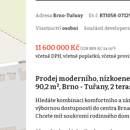
Adresa
Brno-Tuřany
Ev. č.
RT1058-0712
Vlastnictví
osobní
Součástí developer
11 600 000 Kč
(128 889 Kč za m²)
včetně DPH, včetně poplatků, včetně provi
Prodej moderního, nízkoene
90,2 m², Brno - Tuřany, 2 ter
Hledáte kombinaci komfortního a zárov
výbornou dostupností do centra Brna
Chcete mít soukromí rodinného domu