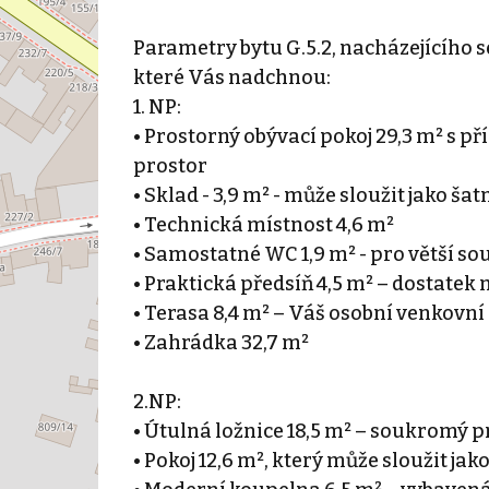
Parametry bytu G.5.2, nacházejícího se
které Vás nadchnou:
1. NP:
• Prostorný obývací pokoj 29,3 m² s p
prostor
• Sklad - 3,9 m² - může sloužit jako ša
• Technická místnost 4,6 m²
• Samostatné WC 1,9 m² - pro větší s
• Praktická předsíň 4,5 m² – dostatek 
• Terasa 8,4 m² – Váš osobní venkovní
• Zahrádka 32,7 m²
2.NP:
• Útulná ložnice 18,5 m² – soukromý p
• Pokoj 12,6 m², který může sloužit jak