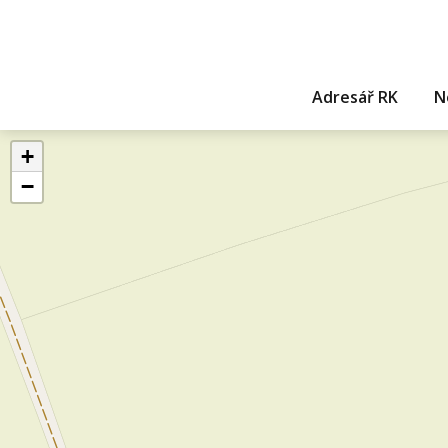
Adresář RK
N
+
−