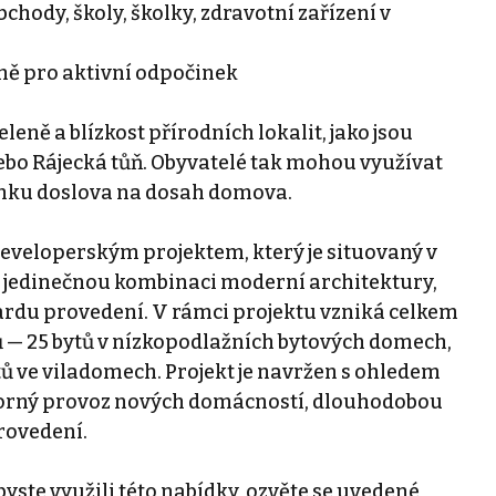
hody, školy, školky, zdravotní zařízení v
eně pro aktivní odpočinek
eně a blízkost přírodních lokalit, jako jsou
ebo Rájecká tůň. Obyvatelé tak mohou využívat
inku doslova na dosah domova.
developerským projektem, který je situovaný v
í jedinečnou kombinaci moderní architektury,
ardu provedení. V rámci projektu vzniká celkem
 — 25 bytů v nízkopodlažních bytových domech,
tů ve viladomech. Projekt je navržen s ohledem
porný provoz nových domácností, dlouhodobou
rovedení.
byste využili této nabídky, ozvěte se uvedené