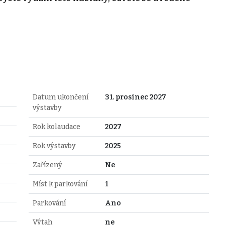
Datum ukončení
31. prosinec 2027
výstavby
Rok kolaudace
2027
Rok výstavby
2025
Zařízený
Ne
Míst k parkování
1
Parkování
Ano
Výtah
ne