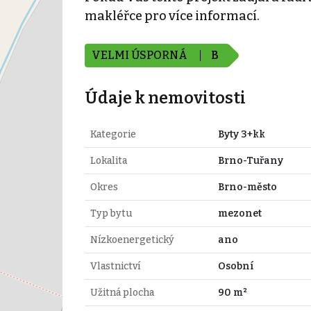
makléřce pro více informací.
VELMI ÚSPORNÁ
B
Údaje k nemovitosti
Kategorie
Byty 3+kk
Lokalita
Brno-Tuřany
Okres
Brno-město
Typ bytu
mezonet
Nízkoenergetický
ano
Vlastnictví
Osobní
Užitná plocha
90 m²