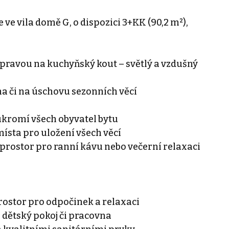
 ve vila domě G, o dispozici 3+KK (90,2 m²),
řípravou na kuchyňský kout – světlý a vzdušný
tna či na úschovu sezonních věcí
oukromí všech obyvatel bytu
místa pro uložení všech věcí
 prostor pro ranní kávu nebo večerní relaxaci
rostor pro odpočinek a relaxaci
o dětský pokoj či pracovna