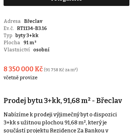
Adresa
Břeclav
Ev. č.
RT1134-B3.16
Typ
byty 3+kk
Plocha
91 m²
Vlastnictví
osobní
8 350 000 Kč
(91 758 Kč za m²)
včetně provize
Prodej bytu 3+kk, 91,68 m² - Břeclav
Nabízíme k prodeji výjimečný byt o dispozici
3+kk s užitnou plochou 91,68 m², který je
součástí projektu Rezidence Za Bankou v