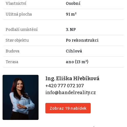
Vlastnictví
Osobní
Užitná plocha
91 m²
Podlaží umístění
3. NP
Stav objektu
Po rekonstrukci
Budova
Cihlová
Terasa
ano (13 m²)
Ing. Eliška Hřebíková
+420 777 072 107
info@handelreality.cz
Zobraz 19 nabídek