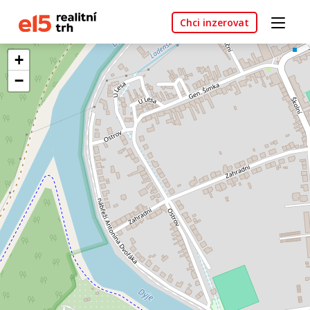
Chci inzerovat
+
−