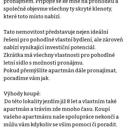
pronájmem. Připojte se ke mně na prohlídku a
společně objevme všechny ty skryté klenoty,
které toto místo nabízí.
Tato nemovitost představuje nejen ideální
řešení pro pohodlné vlastní bydlení, ale zároveň
nabízí vynikající investiční potenciál.
Zkrátka má všechny vlastnosti pro pohodlné
letní sídlo s možnosti pronájmu.
Pokud přemýšlíte apartmán dále pronajímat,
poradíme vám jak.
Výhody koupě:
Do této lokality jezdím již 8 let a vlastním také
apartmán a trávím zde mnoho času. Koupí
vašeho apartmánu naše spolupráce nekončí a
můžu vám kdykoliv se vším pomoci či poradit.