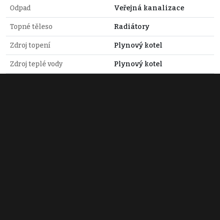
Odpad
Veřejná kanalizace
Topné těleso
Radiátory
Zdroj topení
Plynový kotel
Zdroj teplé vody
Plynový kotel
Richard Loryk
+420 608 119 118
loryk@reality-proradost.cz
REALITY PRORADOST s.r.o.
Opletalova 1417/25
Praha 1
+420 704 532 094