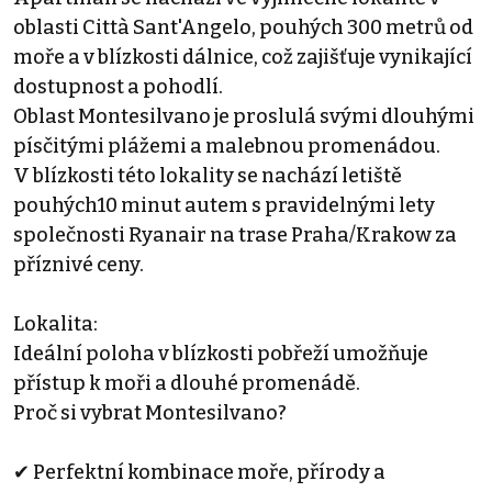
oblasti Città Sant'Angelo, pouhých 300 metrů od
moře a v blízkosti dálnice, což zajišťuje vynikající
dostupnost a pohodlí.
Oblast Montesilvano je proslulá svými dlouhými
písčitými plážemi a malebnou promenádou.
V blízkosti této lokality se nachází letiště
pouhých10 minut autem s pravidelnými lety
společnosti Ryanair na trase Praha/Krakow za
příznivé ceny.
Lokalita:
Ideální poloha v blízkosti pobřeží umožňuje
přístup k moři a dlouhé promenádě.
Proč si vybrat Montesilvano?
✔ Perfektní kombinace moře, přírody a