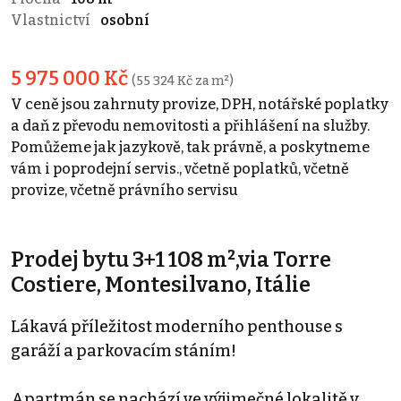
Vlastnictví
osobní
5 975 000 Kč
(55 324 Kč za m²)
V ceně jsou zahrnuty provize, DPH, notářské poplatky
a daň z převodu nemovitosti a přihlášení na služby.
Pomůžeme jak jazykově, tak právně, a poskytneme
vám i poprodejní servis., včetně poplatků, včetně
provize, včetně právního servisu
Prodej bytu 3+1 108 m²,via Torre
Costiere, Montesilvano, Itálie
Lákavá příležitost moderního penthouse s
garáží a parkovacím stáním!
Apartmán se nachází ve výjimečné lokalitě v