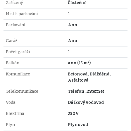
Zařízený
Částečně
Míst k parkování
1
Parkování
Ano
Garáž
Ano
Počet garáží
1
Balkón
ano (15 m²)
Komunikace
Betonová, Dlážděná,
Asfaltová
Telekomunikace
Telefon, Internet
Voda
Dálkový vodovod
Elektřina
230V
Plyn
Plynovod