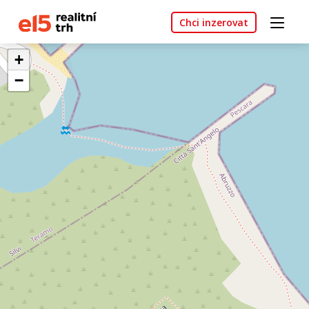
Chci inzerovat
+
−