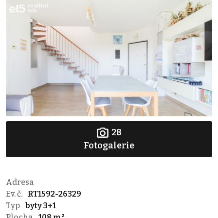
28
Fotogalerie
Adresa
Ev. č.
RT1592-26329
Typ
byty 3+1
Plocha
108 m²