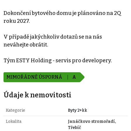
Dokončení bytového domu je plánováno na 2Q
roku 2027.
V případě jakýchkoliv dotazů se na nás
neváhejte obrátit.
Tým ESTY Holding - servis pro developery.
MIMOŘÁDNĚ ÚSPORNÁ
A
Údaje k nemovitosti
Kategorie
Byty 2+kk
Lokalita
Janáčkovo stromořadí,
Třebíč