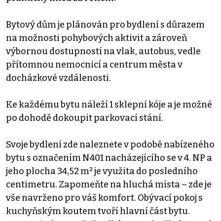
Bytový dům je plánován pro bydlení s důrazem
na možnosti pohybových aktivit a zároveň
výbornou dostupností na vlak, autobus, vedle
přítomnou nemocnicí a centrum města v
docházkové vzdálenosti.
Ke každému bytu náleží 1 sklepní kóje a je možné
po dohodě dokoupit parkovací stání.
Svoje bydlení zde naleznete v podobě nabízeného
bytu s označením N401 nacházejícího se v 4. NP a
jeho plocha 34,52 m² je využita do posledního
centimetru. Zapomeňte na hluchá místa – zde je
vše navrženo pro váš komfort. Obývací pokoj s
kuchyňským koutem tvoří hlavní část bytu.