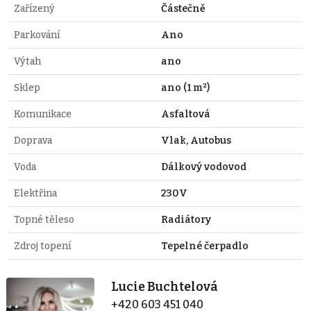
Zařízený
Částečně
Parkování
Ano
Výtah
ano
Sklep
ano (1 m²)
Komunikace
Asfaltová
Doprava
Vlak, Autobus
Voda
Dálkový vodovod
Elektřina
230V
Topné těleso
Radiátory
Zdroj topení
Tepelné čerpadlo
Lucie Buchtelová
+420 603 451 040