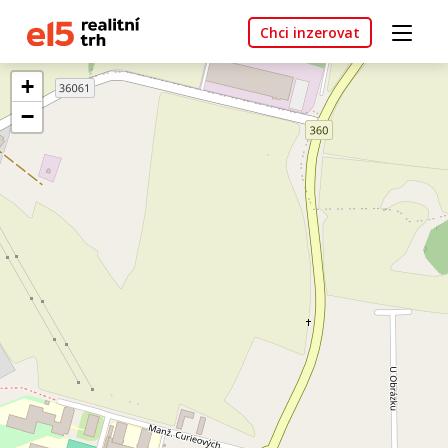
Chci inzerovat
+
−