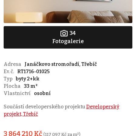
34
Fotogalerie
Adresa
Janáčkovo stromořadí, Třebíč
Ev. č.
RT1716-01025
Typ
byty 2+kk
Plocha
33 m²
Vlastnictví
osobní
Součástí developerského projektu
Developerský
projekt, Třebíč
3 864 210 Kč
(117 097 Kč za m²)