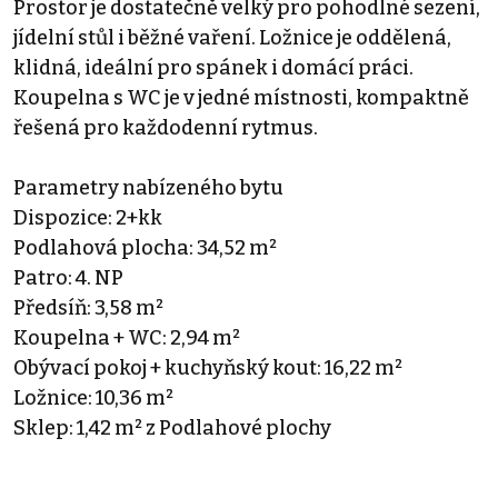
Prostor je dostatečně velký pro pohodlné sezení,
jídelní stůl i běžné vaření. Ložnice je oddělená,
klidná, ideální pro spánek i domácí práci.
Koupelna s WC je v jedné místnosti, kompaktně
řešená pro každodenní rytmus.
Parametry nabízeného bytu
Dispozice: 2+kk
Podlahová plocha: 34,52 m²
Patro: 4. NP
Předsíň: 3,58 m²
Koupelna + WC: 2,94 m²
Obývací pokoj + kuchyňský kout: 16,22 m²
Ložnice: 10,36 m²
Sklep: 1,42 m² z Podlahové plochy