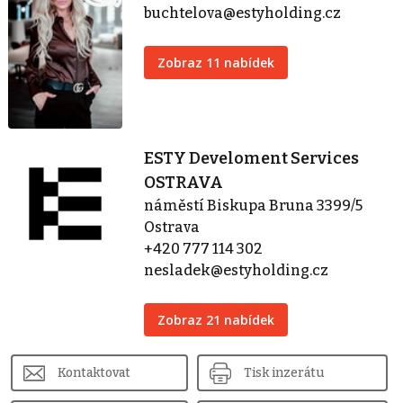
buchtelova@estyholding.cz
Zobraz 11 nabídek
ESTY Develoment Services
OSTRAVA
náměstí Biskupa Bruna 3399/5
Ostrava
+420 777 114 302
nesladek@estyholding.cz
Zobraz 21 nabídek
Kontaktovat
Tisk inzerátu