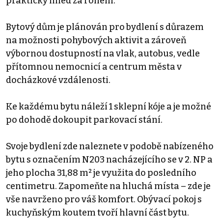
prakticky hned za rohem.
Bytový dům je plánován pro bydlení s důrazem
na možnosti pohybových aktivit a zároveň
výbornou dostupností na vlak, autobus, vedle
přítomnou nemocnicí a centrum města v
docházkové vzdálenosti.
Ke každému bytu náleží 1 sklepní kóje a je možné
po dohodě dokoupit parkovací stání.
Svoje bydlení zde naleznete v podobě nabízeného
bytu s označením N203 nacházejícího se v 2. NP a
jeho plocha 31,88 m² je využita do posledního
centimetru. Zapomeňte na hluchá místa – zde je
vše navrženo pro váš komfort. Obývací pokoj s
kuchyňským koutem tvoří hlavní část bytu.