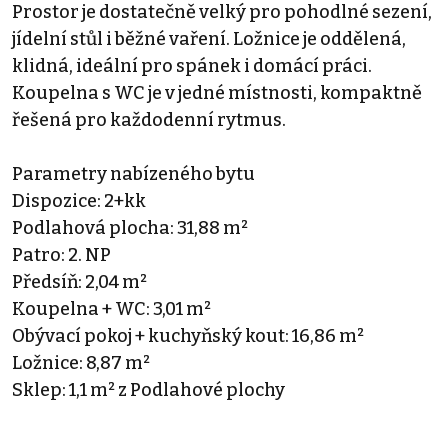
Prostor je dostatečně velký pro pohodlné sezení,
jídelní stůl i běžné vaření. Ložnice je oddělená,
klidná, ideální pro spánek i domácí práci.
Koupelna s WC je v jedné místnosti, kompaktně
řešená pro každodenní rytmus.
Parametry nabízeného bytu
Dispozice: 2+kk
Podlahová plocha: 31,88 m²
Patro: 2. NP
Předsíň: 2,04 m²
Koupelna + WC: 3,01 m²
Obývací pokoj + kuchyňský kout: 16,86 m²
Ložnice: 8,87 m²
Sklep: 1,1 m² z Podlahové plochy