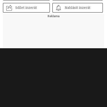
Sdílet inzerát
Nahlásit inzerát