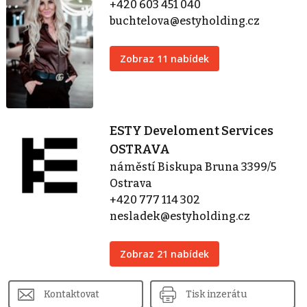
+420 603 451 040
buchtelova@estyholding.cz
Zobraz 11 nabídek
ESTY Develoment Services
OSTRAVA
náměstí Biskupa Bruna 3399/5
Ostrava
+420 777 114 302
nesladek@estyholding.cz
Zobraz 21 nabídek
Kontaktovat
Tisk inzerátu