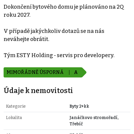
Dokončení bytového domu je plánováno na 2Q
roku 2027.
V případě jakýchkoliv dotazů se na nás
neváhejte obrátit.
Tým ESTY Holding - servis pro developery.
MIMOŘÁDNĚ ÚSPORNÁ
A
Údaje k nemovitosti
Kategorie
Byty 2+kk
Lokalita
Janáčkovo stromořadí,
Třebíč