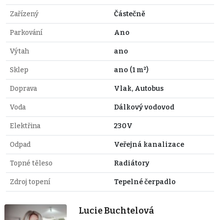
Zařízený
Částečně
Parkování
Ano
Výtah
ano
Sklep
ano (1 m²)
Doprava
Vlak, Autobus
Voda
Dálkový vodovod
Elektřina
230V
Odpad
Veřejná kanalizace
Topné těleso
Radiátory
Zdroj topení
Tepelné čerpadlo
Lucie Buchtelová