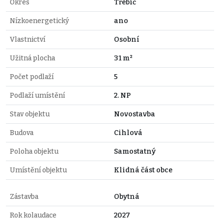
Okres
Třebíč
Nízkoenergetický
ano
Vlastnictví
Osobní
Užitná plocha
31 m²
Počet podlaží
5
Podlaží umístění
2. NP
Stav objektu
Novostavba
Budova
Cihlová
Poloha objektu
Samostatný
Umístění objektu
Klidná část obce
Zástavba
Obytná
Rok kolaudace
2027