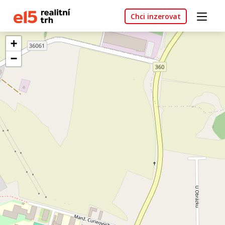
Chci inzerovat
+
−