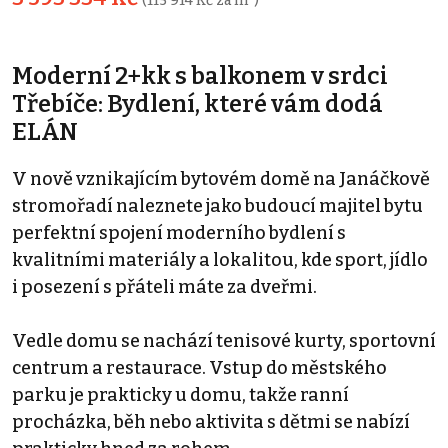
(115 914 Kč za m²)
Moderní 2+kk s balkonem v srdci
Třebíče: Bydlení, které vám dodá
ELÁN
V nově vznikajícím bytovém domě na Janáčkově
stromořadí naleznete jako budoucí majitel bytu
perfektní spojení moderního bydlení s
kvalitními materiály a lokalitou, kde sport, jídlo
i posezení s přáteli máte za dveřmi.
Vedle domu se nachází tenisové kurty, sportovní
centrum a restaurace. Vstup do městského
parku je prakticky u domu, takže ranní
procházka, běh nebo aktivita s dětmi se nabízí