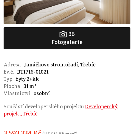
36
Fotogalerie
Adresa
Janáčkovo stromořadí, Třebíč
Ev. č.
RT1716-01021
Typ
byty 2+kk
Plocha
31 m²
Vlastnictví
osobní
Součástí developerského projektu
Developerský
projekt, Třebíč
3 593 334 Kč