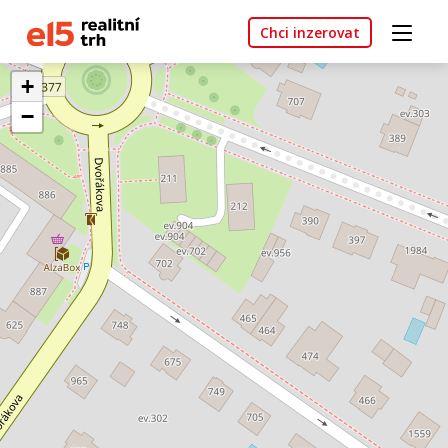
Chci inzerovat
+
−