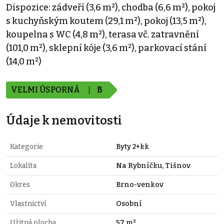
Dispozice: zádveří (3,6 m²), chodba (6,6 m²), pokoj
s kuchyňským koutem (29,1 m²), pokoj (13,5 m²),
koupelna s WC (4,8 m²), terasa vč. zatravnění
(101,0 m²), sklepní kóje (3,6 m²), parkovací stání
(14,0 m²)
VELMI ÚSPORNÁ
B
Údaje k nemovitosti
Kategorie
Byty 2+kk
Lokalita
Na Rybníčku, Tišnov
Okres
Brno-venkov
Vlastnictví
Osobní
Užitná plocha
57 m²