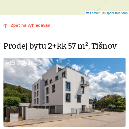
Leaflet
|
©
OpenStreetMap
Zpět na vyhledávání
Prodej bytu 2+kk 57 m², Tišnov