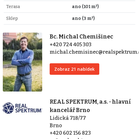
Terasa
ano (101 m²)
Sklep
ano (3 m²)
Bc. Michal Chemišinec
+420 724 405 303
michal.chemisinec@realspektrum.
Zobraz 21 nabídek
REAL SPEKTRUM, a.s. - hlavní
kancelář Brno
Lidická 718/77
Brno
+420 602 156 823