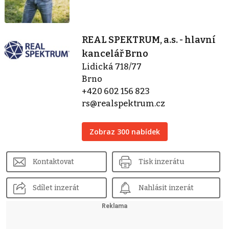
REAL SPEKTRUM, a.s. - hlavní
kancelář Brno
Lidická 718/77
Brno
+420 602 156 823
rs@realspektrum.cz
Zobraz 300 nabídek
Kontaktovat
Tisk inzerátu
Sdílet inzerát
Nahlásit inzerát