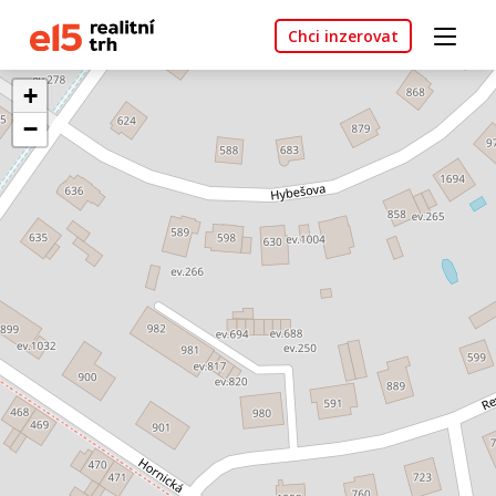
Chci inzerovat
+
−