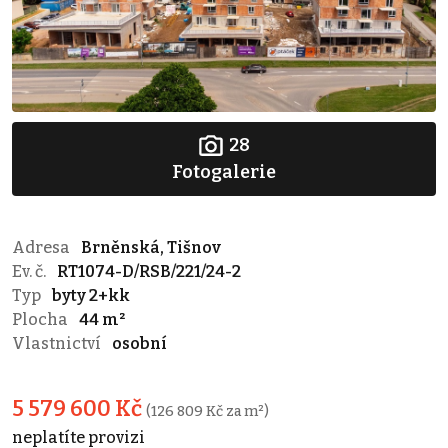
28
Fotogalerie
Adresa
Brněnská, Tišnov
Ev. č.
RT1074-D/RSB/221/24-2
Typ
byty 2+kk
Plocha
44 m²
Vlastnictví
osobní
5 579 600 Kč
(126 809 Kč za m²)
neplatíte provizi