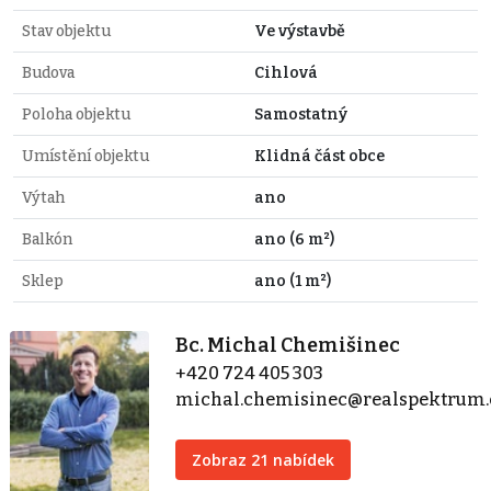
Stav objektu
Ve výstavbě
Budova
Cihlová
Poloha objektu
Samostatný
Umístění objektu
Klidná část obce
Výtah
ano
Balkón
ano (6 m²)
Sklep
ano (1 m²)
Bc. Michal Chemišinec
+420 724 405 303
michal.chemisinec@realspektrum.
Zobraz 21 nabídek