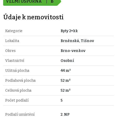
VELMI ÚSPORNÁ
B
Údaje k nemovitosti
Kategorie
Byty 2+kk
Lokalita
Brněnská, Tišnov
Okres
Brno-venkov
Vlastnictví
Osobní
Užitná plocha
44 m²
Podlahová plocha
52 m²
Celková plocha
52 m²
Počet podlaží
5
Podlaží umístění
2. NP