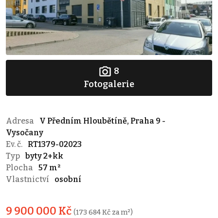
8
Fotogalerie
Adresa
V Předním Hloubětíně, Praha 9 -
Vysočany
Ev. č.
RT1379-02023
Typ
byty 2+kk
Plocha
57 m²
Vlastnictví
osobní
9 900 000 Kč
(173 684 Kč za m²)