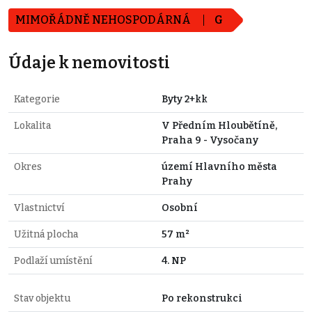
MIMOŘÁDNĚ NEHOSPODÁRNÁ
G
Údaje k nemovitosti
Kategorie
Byty 2+kk
Lokalita
V Předním Hloubětíně,
Praha 9 - Vysočany
Okres
území Hlavního města
Prahy
Vlastnictví
Osobní
Užitná plocha
57 m²
Podlaží umístění
4. NP
Stav objektu
Po rekonstrukci