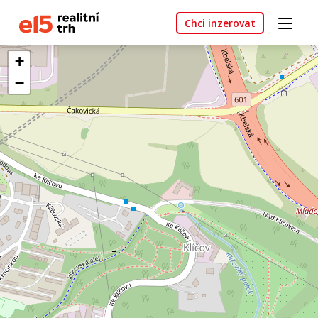
Chci inzerovat
+
−