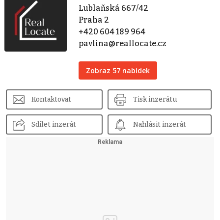
Lublaňská 667/42
Praha 2
+420 604 189 964
pavlina@reallocate.cz
Zobraz 57 nabídek
Kontaktovat
Tisk inzerátu
Sdílet inzerát
Nahlásit inzerát