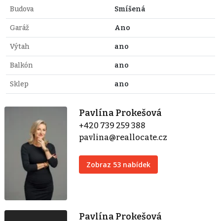
Budova
Smíšená
Garáž
Ano
Výtah
ano
Balkón
ano
Sklep
ano
Pavlína Prokešová
+420 739 259 388
pavlina@reallocate.cz
Zobraz 53 nabídek
Pavlína Prokešová