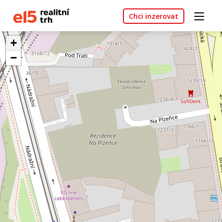
Chci inzerovat
+
−