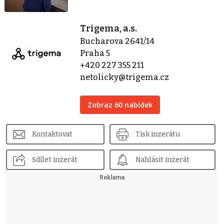
Trigema, a.s.
Bucharova 2641/14
Praha 5
+420 227 355 211
netolicky@trigema.cz
Zobraz 60 nabídek
Kontaktovat
Tisk inzerátu
Sdílet inzerát
Nahlásit inzerát