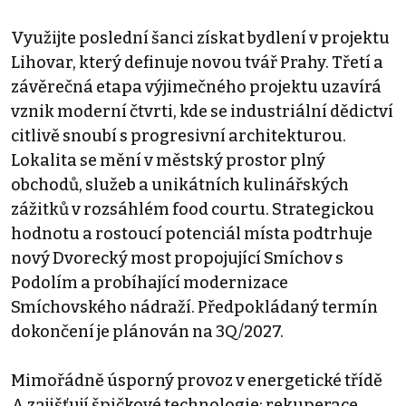
Využijte poslední šanci získat bydlení v projektu
Lihovar, který definuje novou tvář Prahy. Třetí a
závěrečná etapa výjimečného projektu uzavírá
vznik moderní čtvrti, kde se industriální dědictví
citlivě snoubí s progresivní architekturou.
Lokalita se mění v městský prostor plný
obchodů, služeb a unikátních kulinářských
zážitků v rozsáhlém food courtu. Strategickou
hodnotu a rostoucí potenciál místa podtrhuje
nový Dvorecký most propojující Smíchov s
Podolím a probíhající modernizace
Smíchovského nádraží. Předpokládaný termín
dokončení je plánován na 3Q/2027.
Mimořádně úsporný provoz v energetické třídě
A zajišťují špičkové technologie: rekuperace,