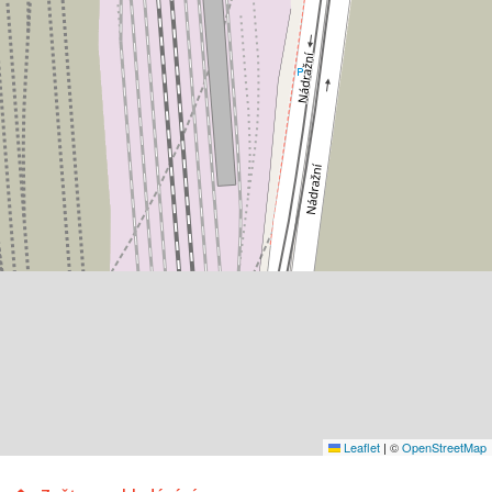
Leaflet
|
©
OpenStreetMap