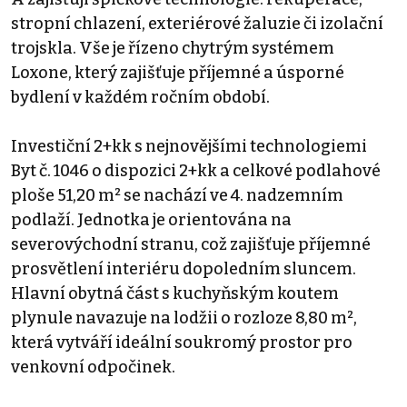
stropní chlazení, exteriérové žaluzie či izolační
trojskla. Vše je řízeno chytrým systémem
Loxone, který zajišťuje příjemné a úsporné
bydlení v každém ročním období.
Investiční 2+kk s nejnovějšími technologiemi
Byt č. 1046 o dispozici 2+kk a celkové podlahové
ploše 51,20 m² se nachází ve 4. nadzemním
podlaží. Jednotka je orientována na
severovýchodní stranu, což zajišťuje příjemné
prosvětlení interiéru dopoledním sluncem.
Hlavní obytná část s kuchyňským koutem
plynule navazuje na lodžii o rozloze 8,80 m²,
která vytváří ideální soukromý prostor pro
venkovní odpočinek.