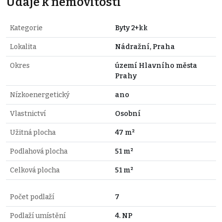
Údaje k nemovitosti
Kategorie
Byty 2+kk
Lokalita
Nádražní, Praha
Okres
území Hlavního města
Prahy
Nízkoenergetický
ano
Vlastnictví
Osobní
Užitná plocha
47 m²
Podlahová plocha
51 m²
Celková plocha
51 m²
Počet podlaží
7
Podlaží umístění
4. NP