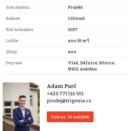
Stav objektu
Projekt
Budova
Cihlová
Rok kolaudace
2027
Lodžie
ano (8 m²)
Sklep
ano
Doprava
Vlak, Dálnice, Silnice,
MHD, Autobus
Adam Purč
+420 771 516 501
prodej@trigema.cz
Zobraz 18 nabídek