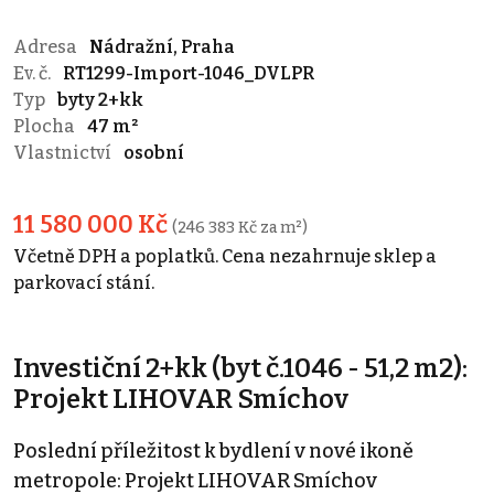
Adresa
Nádražní, Praha
Ev. č.
RT1299-Import-1046_DVLPR
Typ
byty 2+kk
Plocha
47 m²
Vlastnictví
osobní
11 580 000 Kč
(246 383 Kč za m²)
Včetně DPH a poplatků. Cena nezahrnuje sklep a
parkovací stání.
Investiční 2+kk (byt č.1046 - 51,2 m2):
Projekt LIHOVAR Smíchov
Poslední příležitost k bydlení v nové ikoně
metropole: Projekt LIHOVAR Smíchov